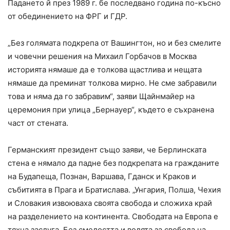
Падането й през 1989 г. бе последвано година по-късно
от обединението на ФРГ и ГДР.
„Без голямата подкрепа от Вашингтон, но и без смелите
и човечни решения на Михаил Горбачов в Москва
историята нямаше да е толкова щастлива и нещата
нямаше да преминат толкова мирно. Не сме забравили
това и няма да го забравим“, заяви Щайнмайер на
церемония при улица „Бернауер“, където е съхранена
част от стената.
Германският президент също заяви, че Берлинската
стена е нямало да падне без подкрепата на гражданите
на Будапеща, Познан, Варшава, Гданск и Краков и
събитията в Прага и Братислава. „Унгария, Полша, Чехия
и Словакия извоюваха своята свобода и сложиха край
на разделението на континента. Свободата на Европа е
тяхна заслуга. Без смелостта и волята за свобода на