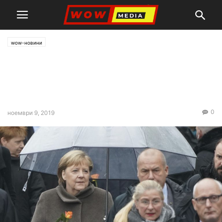
wow-новини
Меркел призова Европа да
брани свободата и
демокрацията
0
ноември 9, 2019