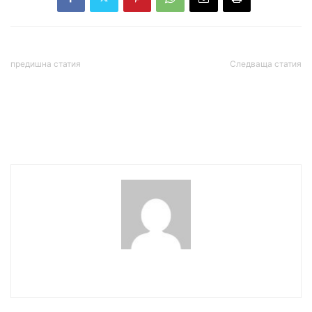
предишна статия
Следваща статия
Ден на отворените врати
Румен Радев:
в АЕЦ „Козлодуй“
Демокрацията ни буди
повече тревога,
отколкото успокоение
wowmedia