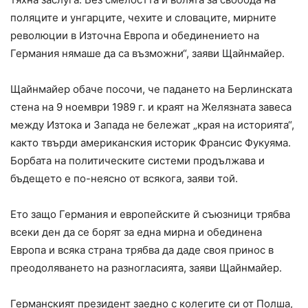
поляците и унгарците, чехите и словаците, мирните
революции в Източна Европа и обединението на
Германия нямаше да са възможни“, заяви Щайнмайер.
Щайнмайер обаче посочи, че падането на Берлинската
стена на 9 ноември 1989 г. и краят на Желязната завеса
между Изтока и Запада не бележат „края на историята“,
както твърди американския историк Франсис Фукуяма.
Борбата на политическите системи продължава и
бъдещето е по-неясно от всякога, заяви той.
Ето защо Германия и европейските й съюзници трябва
всеки ден да се борят за една мирна и обединена
Европа и всяка страна трябва да даде своя принос в
преодоляването на разногласията, заяви Щайнмайер.
Германският президент заедно с колегите си от Полша,