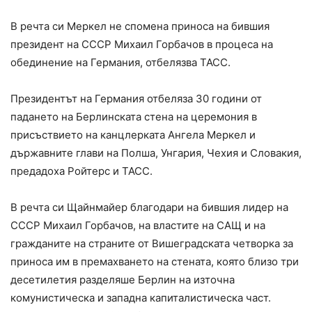
В речта си Меркел не спомена приноса на бившия
президент на СССР Михаил Горбачов в процеса на
обединение на Германия, отбелязва ТАСС.
Президентът на Германия отбеляза 30 години от
падането на Берлинската стена на церемония в
присъствието на канцлерката Ангела Меркел и
държавните глави на Полша, Унгария, Чехия и Словакия,
предадоха Ройтерс и ТАСС.
В речта си Щайнмайер благодари на бившия лидер на
СССР Михаил Горбачов, на властите на САЩ и на
гражданите на страните от Вишеградската четворка за
приноса им в премахването на стената, която близо три
десетилетия разделяше Берлин на източна
комунистическа и западна капиталистическа част.