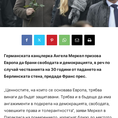
Германската канцлерка Ангела Меркел призова
Европа да брани свободата и демокрацията, в реч по
случай честванията на 30 години от падането на
Берлинската стена, предаде Франс прес.
„Ценностите, на които се основава Европа, трябва
винаги да бъдат защитавани. Трябва и в бъдеще да има
ангажименти в подкрепа на демокрацията, свободата,
човешките права и толерантността“, заяви Меркел в
Параклиса на помирението, издигнат близо до мястото