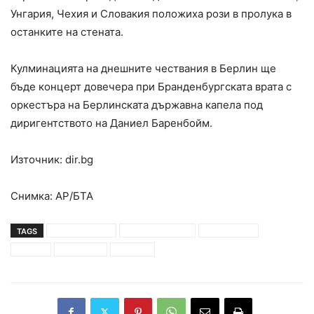
Унгария, Чехия и Словакия положиха рози в пролука в
останките на стената.
Кулминацията на днешните чествания в Берлин ще
бъде концерт довечера при Бранденбургската врата с
оркестъра на Берлинската държавна капела под
диригентството на Даниел Баренбойм.
Източник: dir.bg
Снимка: АР/БТА
TAGS
ангела меркел
девети ноември
демокрация
европа
канцлерка
свобода