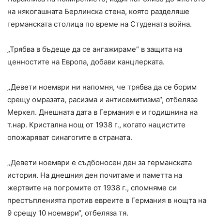
на някогашната Берлинска стена, която разделяше
германската столица по време на Студената война.
„Трябва в бъдеще да се ангажираме“ в защита на
ценностите на Европа, добави канцлерката.
„Девети ноември ни напомня, че трябва да се борим
срещу омразата, расизма и антисемитизма“, отбеляза
Меркел. Днешната дата в Германия е и годишнина на
т.нар. Кристална нощ от 1938 г., когато нацистите
опожаряват синагогите в страната.
„Девети ноември е съдбоносен ден за германската
история. На днешния ден почитаме и паметта на
жертвите на погромите от 1938 г., спомняме си
престъпленията против евреите в Германия в нощта на
9 срещу 10 ноември“, отбеляза тя.