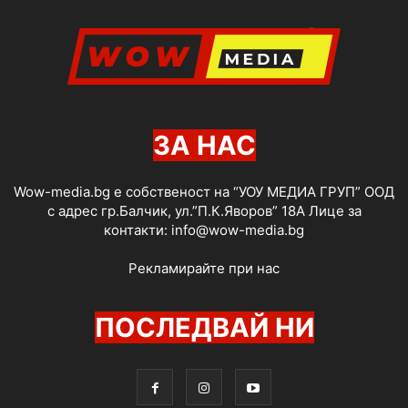
ЗА НАС
Wow-media.bg е собственост на “УОУ МЕДИА ГРУП” ООД
с адрес гр.Балчик, ул.”П.К.Яворов” 18А Лице за
контакти:
info@wow-media.bg
Рекламирайте при нас
ПОСЛЕДВАЙ НИ