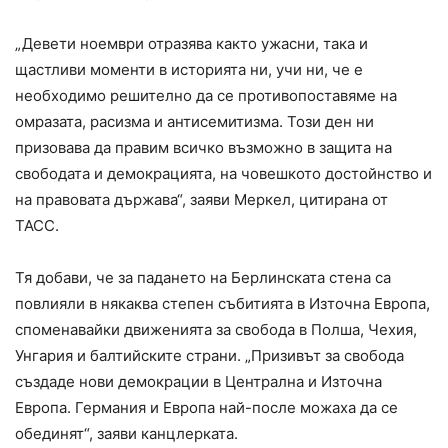
„Девети ноември отразява както ужасни, така и
щастливи моменти в историята ни, учи ни, че е
необходимо решително да се противопоставяме на
омразата, расизма и антисемитизма. Този ден ни
призовава да правим всичко възможно в защита на
свободата и демокрацията, на човешкото достойнство и
на правовата държава“, заяви Меркел, цитирана от
ТАСС.
Тя добави, че за падането на Берлинската стена са
повлияли в някаква степен събитията в Източна Европа,
споменавайки движенията за свобода в Полша, Чехия,
Унгария и балтийските страни. „Призивът за свобода
създаде нови демокрации в Централна и Източна
Европа. Германия и Европа най-после можаха да се
обединят“, заяви канцлерката.