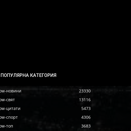
ПОПУЛЯРНА КАТЕГОРИЯ
ow-новини
23330
ow-свят
13116
ow-цитати
5473
ow-спорт
4306
ow-топ
3683