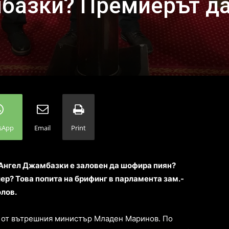
базки? Премиерът да
sApp
Email
Print
 Ангел Джамбазки е заловен да шофира пиян?
р? Това попита на брифинг в парламента зам.-
лов.
я от вътрешния министър Младен Маринов. По