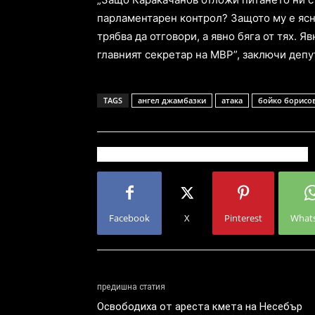
парламентарен контрол? Защото му е ясн
трябва да отговори, а явно бяга от тях. 
главният секретар на МВР”, заключи депу
TAGS
ангел джамбазки
атака
бойко борисо
Facebook
X
Pinterest
What
предишна статия
Освободиха от ареста кмета на Несебър