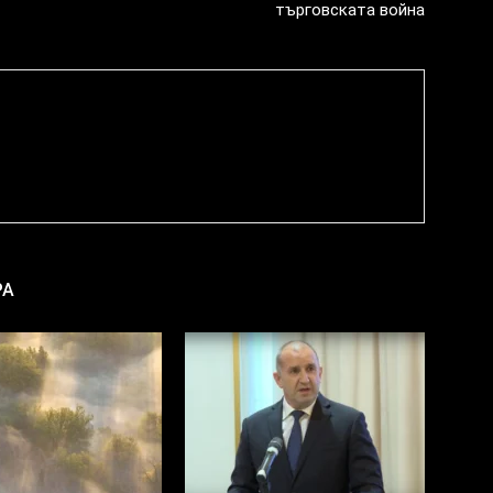
търговската война
РА