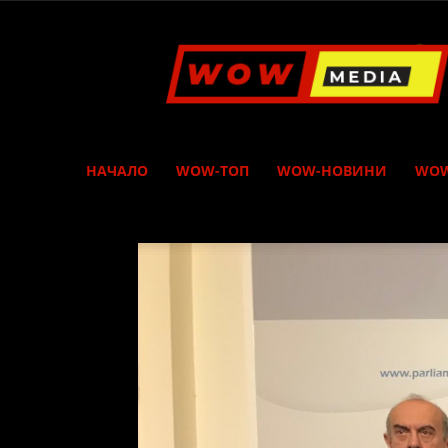
WOW
Media
НАЧАЛО
WOW-ТОП
WOW-НОВИНИ
WOW