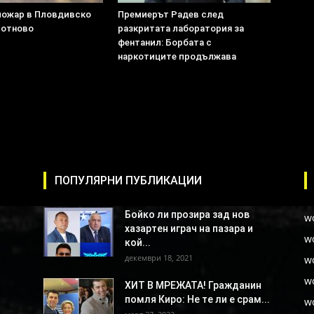
пожар в Пловдивско
Премиерът Радев след
 отново
разкритата лаборатория за
фентанил: Борбата с
наркотиците продължава
ПОПУЛЯРНИ ПУБЛИКАЦИИ
Бойко ли прозира зад нов
w
хазартен играч на пазара и
w
кой...
декември 18, 2021
w
w
ХИТ В МРЕЖАТА! Гражданин
помля Киро: Не те ли е срам...
w