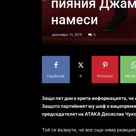
пияния Джам
намеси
декември 13, 2019
0
Facebook
X
Pinterest
What
Защо пет дни е крита информацията, че
Защото партийният му шеф е вицепремие
председателят на АТАКА Десислав Чуко
Той се възмути, че все още няма реакци