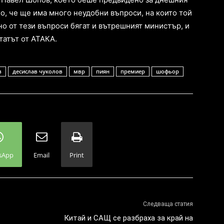
о, че ще има много неудобни въпроси, на които той
Явно от тези въпроси бягат и вътрешният министър, и
татът от АТАКА.
в
десислав чуколов
мвр
пиян
премиер
шофьор
sApp
Email
Print
Следваща статия
Китай и САЩ се разбраха за край на