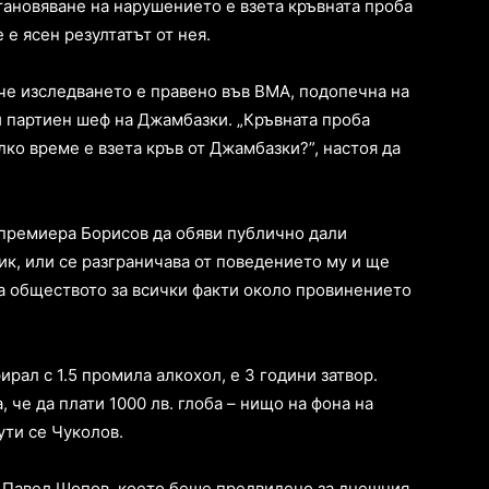
тановяване на нарушението е взета кръвната проба
 е ясен резултатът от нея.
че изследването е правено във ВМА, подопечна на
и партиен шеф на Джамбазки. „Кръвната проба
лко време е взета кръв от Джамбазки?”, настоя да
 премиера Борисов да обяви публично дали
к, или се разграничава от поведението му и ще
а обществото за всички факти около провинението
рал с 1.5 промила алкохол, е 3 години затвор.
, че да плати 1000 лв. глоба – нищо на фона на
ути се Чуколов.
 Павел Шопов, което беше предвидено за днешния