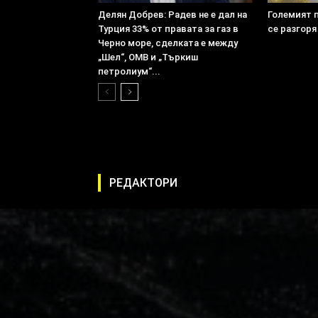
Делян Добрев: Радев не е дал на
Големият 
Турция 33% от правата за газ в
се разгоря
Черно море, сделката е между
„Шел“, ОМВ и „Търкиш
петролиум“...
РЕДАКТОРИ