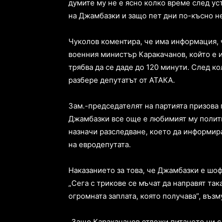
думите му не е ясно колко време след ус
на Джамбазки и защо пет дни по-късно не
Чуколов коментира, че има информация, 
военния министър Каракачанов, който е 
трябва да се даде до 120 минути. След ко
разбере депутатът от АТАКА.
Зам.-председателят на партията призова
Джамбазки все още е любимият му полити
назначи разследване, което да информир
на евродепутата.
Наказанието за това, че Джамбазки е шофи
„Сега с трикове се мъчат да направят така
огромната заплата, която получава”, възм
„Защо Каракачанов отложи питането ни с