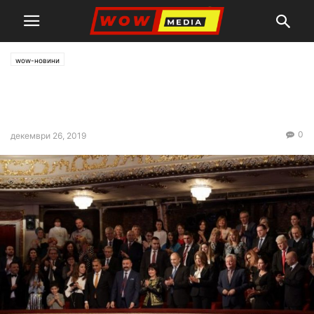
wow-новини
Над 1 910 000 лева събра
“Българската Коледа”
0
декември 26, 2019