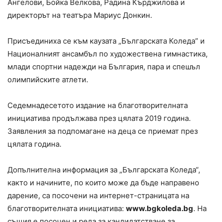
Ангелови, Бойка Велкова, Радина Кърджилова и
директорът на театъра Мариус Донкин.
Присъединиха се към каузата „Българската Коледа” и
Националният ансамбъл по художествена гимнастика,
млади спортни надежди на България, пара и спешъл
олимпийските атлети.
Седемнадесетото издание на благотворителната
инициатива продължава през цялата 2019 година.
Заявления за подпомагане на деца се приемат през
цялата година.
Допълнителна информация за „Българската Коледа“,
както и начините, по които може да бъде направено
дарение, са посочени на интернет-страницата на
благотворителната инициатива:
www.bgkoleda.bg
. На
същия е посочен и реда за кандидатстване за