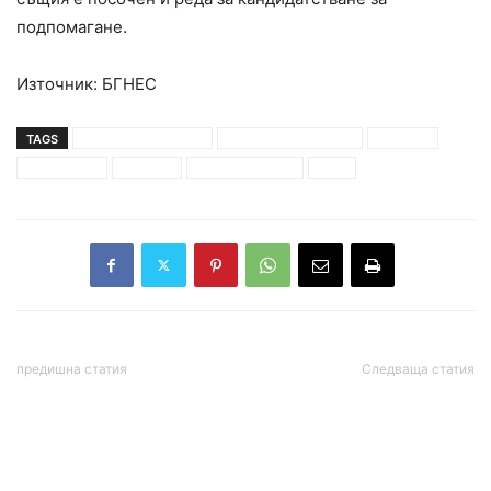
подпомагане.
Източник: БГНЕС
TAGS
благотворителност
Българската Коледа
дарение
инициатива
концерт
народен театър
сума
предишна статия
Следваща статия
Почина легендата на
Борисов нареди:
българската борба Илия
Икономическа полиция
Печикамъков
да дойде в Перник,
всичко по трасето да