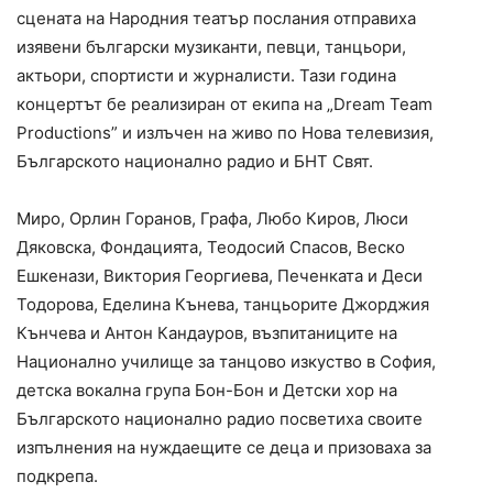
сцената на Народния театър послания отправиха
изявени български музиканти, певци, танцьори,
актьори, спортисти и журналисти. Тази година
концертът бе реализиран от екипа на „Dream Team
Productions” и излъчен на живо по Нова телевизия,
Българското национално радио и БНТ Свят.
Миро, Орлин Горанов, Графа, Любо Киров, Люси
Дяковска, Фондацията, Теодосий Спасов, Веско
Ешкенази, Виктория Георгиева, Печенката и Деси
Тодорова, Еделина Кънева, танцьорите Джорджия
Кънчева и Антон Кандауров, възпитаниците на
Национално училище за танцово изкуство в София,
детска вокална група Бон-Бон и Детски хор на
Българското национално радио посветиха своите
изпълнения на нуждаещите се деца и призоваха за
подкрепа.