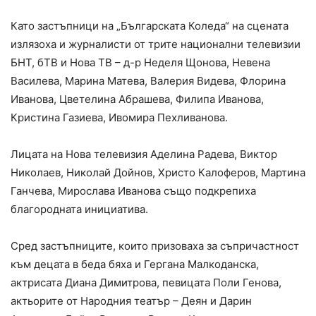
Като застъпници на „Българската Коледа“ на сцената
излязоха и журналисти от трите национални телевизии
БНТ, бТВ и Нова ТВ – д-р Неделя Щонова, Невена
Василева, Марина Матева, Валерия Видева, Флорина
Иванова, Цветелина Абрашева, Филипа Иванова,
Кристина Газиева, Ивомира Пехливанова.
Лицата на Нова телевизия Аделина Радева, Виктор
Николаев, Николай Дойнов, Христо Калоферов, Мартина
Ганчева, Мирослава Иванова също подкрепиха
благородната инициатива.
Сред застъпниците, които призоваха за съпричастност
към децата в беда бяха и Гергана Малкоданска,
актрисата Диана Димитрова, певицата Поли Генова,
актьорите от Народния театър – Деян и Дарин