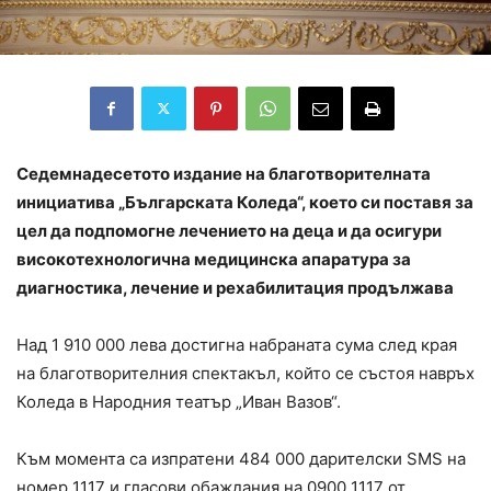
Седемнадесетото издание на благотворителната
инициатива „Българската Коледа“, което си поставя за
цел да подпомогне лечението на деца и да осигури
високотехнологична медицинска апаратура за
диагностика, лечение и рехабилитация продължава
Над 1 910 000 лева достигна набраната сума след края
на благотворителния спектакъл, който се състоя навръх
Коледа в Народния театър „Иван Вазов“.
Към момента са изпратени 484 000 дарителски SMS на
номер 1117 и гласови обаждания на 0900 1117 от