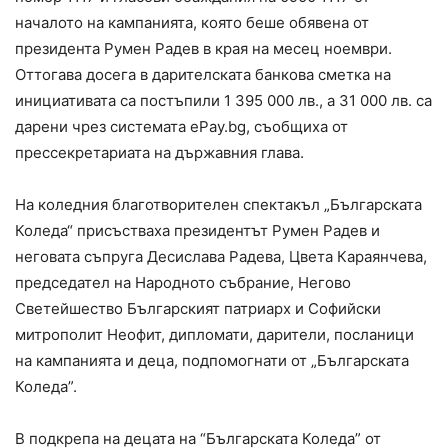
началото на кампанията, която беше обявена от
президента Румен Радев в края на месец ноември.
Оттогава досега в дарителската банкова сметка на
инициативата са постъпили 1 395 000 лв., a 31 000 лв. са
дарени чрез системата ePay.bg, съобщиха от
прессекретариата на държавния глава.
На коледния благотворителен спектакъл „Българската
Коледа“ присъстваха президентът Румен Радев и
неговата съпруга Десислава Радева, Цвета Караянчева,
председател на Народното събрание, Негово
Светейшество Българският патриарх и Софийски
митрополит Неофит, дипломати, дарители, посланици
на кампанията и деца, подпомогнати от „Българската
Коледа”.
В подкрепа на децата на “Българската Коледа” от