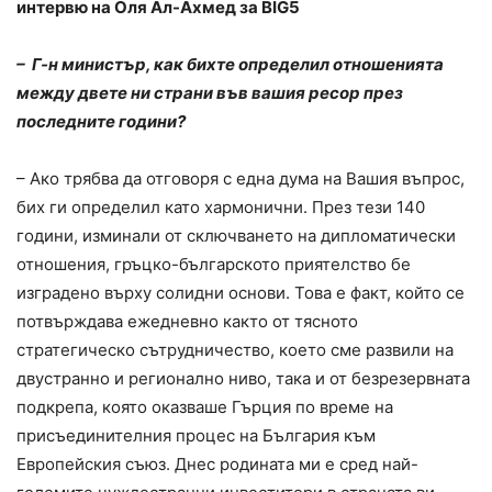
интервю на Оля Ал-Ахмед за BIG5
– Г-н министър, как бихте определил отношенията
между двете ни страни във вашия ресор през
последните години?
– Ако трябва да отговоря с една дума на Вашия въпрос,
бих ги определил като хармонични. През тези 140
години, изминали от сключването на дипломатически
отношения, гръцко-българското приятелство бе
изградено върху солидни основи. Това е факт, който се
потвърждава ежедневно както от тясното
стратегическо сътрудничество, което сме развили на
двустранно и регионално ниво, така и от безрезервната
подкрепа, която оказваше Гърция по време на
присъединителния процес на България към
Европейския съюз. Днес родината ми е сред най-