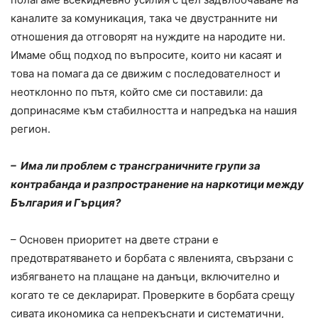
каналите за комуникация, така че двустранните ни
отношения да отговорят на нуждите на народите ни.
Имаме общ подход по въпросите, които ни касаят и
това на помага да се движим с последователност и
неотклонно по пътя, който сме си поставили: да
допринасяме към стабилността и напредъка на нашия
регион.
– Има ли проблем с трансграничните групи за
контрабанда и разпространение на наркотици между
България и Гърция?
– Основен приоритет на двете страни е
предотвратяването и борбата с явленията, свързани с
избягването на плащане на данъци, включително и
когато те се декларират. Проверките в борбата срещу
сивата икономика са непрекъснати и систематични,