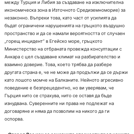
между Турция и Либия за създаване на изключителна
икономическа зона в Източното Средиземноморие) за
незаконно. Въпреки това, като част от усилията да
бъдат ограничени нарушенията на гръцкото въздушно
пространство и да се намали вероятността от случаен
„горещ инцидент“ в Егейско море, гръцкото
Министерство на отбраната провежда консултации с
Анкара с цел създаване климат на разбирателство и
взаимно доверие. Това, което трябва да разбере
другата страна е, че не може да продължи да се държи
като лошото момче на Балканите. Нейното агресивно
поведение е безпрецедентно, но ви уверявам, че
Гърция нито се страхува, нито се оставя да бъде
изнудвана. Суверенните ни права не подлежат на
договаряне и няма да позволим на никого да ги
оспорва.