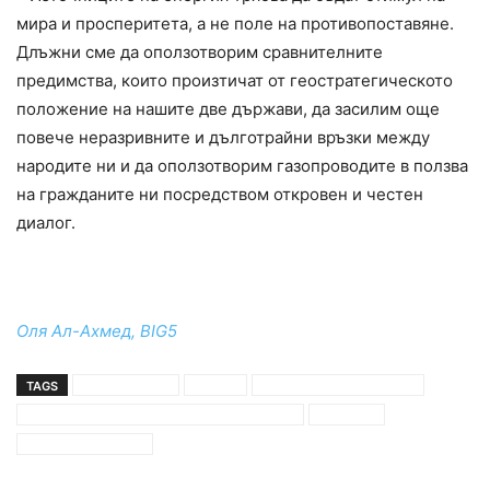
мира и просперитета, а не поле на противопоставяне.
Длъжни сме да оползотворим сравнителните
предимства, които произтичат от геостратегическото
положение на нашите две държави, да засилим още
повече неразривните и дълготрайни връзки между
народите ни и да оползотворим газопроводите в ползва
на гражданите ни посредством откровен и честен
диалог.
Оля Ал-Ахмед, BIG5
TAGS
газови връзки
гърция
двустранните отношения
заместник министър на вътрешните работи
мигранти
теодорос караоглу