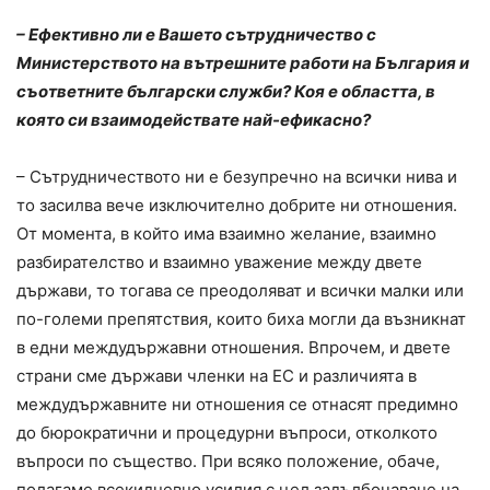
– Ефективно ли е Вашето сътрудничество с
Министерството на вътрешните работи на България и
съответните български служби? Коя е областта, в
която си взаимодействате най-ефикасно?
– Сътрудничеството ни е безупречно на всички нива и
то засилва вече изключително добрите ни отношения.
От момента, в който има взаимно желание, взаимно
разбирателство и взаимно уважение между двете
държави, то тогава се преодоляват и всички малки или
по-големи препятствия, които биха могли да възникнат
в едни междудържавни отношения. Впрочем, и двете
страни сме държави членки на ЕС и различията в
междудържавните ни отношения се отнасят предимно
до бюрократични и процедурни въпроси, отколкото
въпроси по същество. При всяко положение, обаче,
полагаме всекидневно усилия с цел задълбочаване на