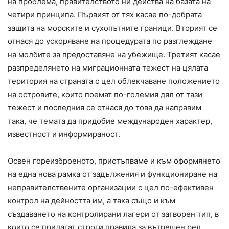
на проблема, правителството ни действа на базата на
четири принципа. Първият от тях касае по-добрата
защита на морските и сухопътните граници. Вторият се
отнася до ускоряване на процедурата по разглеждане
на молбите за предоставяне на убежище. Третият касае
разпределянето на миграционната тежест на цялата
територия на страната с цел облекчаване положението
на островите, които поемат по-големия дял от тази
тежест и последния се отнася до това да направим
така, че темата да придобие международен характер,
известност и информираност.
Освен гореизброеното, пристъпваме и към оформянето
на една нова рамка от задължения и функциониране на
неправителствените организации с цел по-ефективен
контрол на дейността им, а така също и към
създаването на контролирани лагери от затворен тип, в
които се прилагат строги правила за вътрешен ред