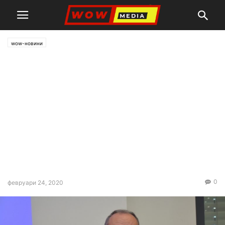
wow-новини
Гръцкият зам.-министър на
вътрешните работи Теодорос
Караоглу: Гърция престава
да бъде разградено лозе за
икономически мигранти и
вече ще важат определени
правила в тази област
0
февруари 24, 2020