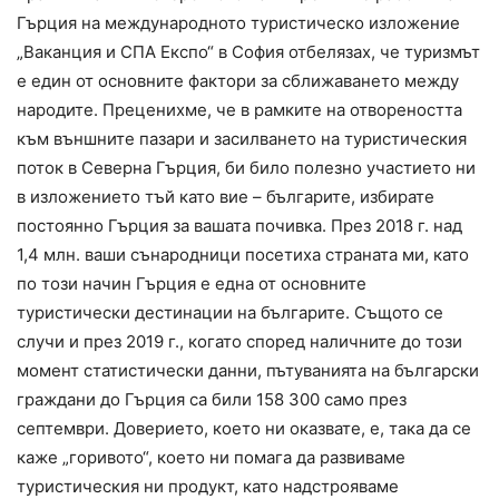
Гърция на международното туристическо изложение
„Ваканция и СПА Експо“ в София отбелязах, че туризмът
е един от основните фактори за сближаването между
народите. Преценихме, че в рамките на отвореността
към външните пазари и засилването на туристическия
поток в Северна Гърция, би било полезно участието ни
в изложението тъй като вие – българите, избирате
постоянно Гърция за вашата почивка. През 2018 г. над
1,4 млн. ваши сънародници посетиха страната ми, като
по този начин Гърция е една от основните
туристически дестинации на българите. Същото се
случи и през 2019 г., когато според наличните до този
момент статистически данни, пътуванията на български
граждани до Гърция са били 158 300 само през
септември. Доверието, което ни оказвате, е, така да се
каже „горивото“, което ни помага да развиваме
туристическия ни продукт, като надстрояваме