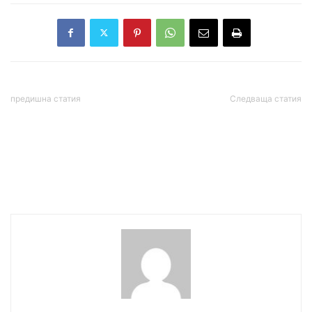
предишна статия
Следваща статия
Бойко Борисов свиква
Младен Маринов: С
извънредно заседание на
бързи, ефективни и общи
Съвета по сигурността
действия ще ограничим
заради коронавируса
разпространението на
коронавируса