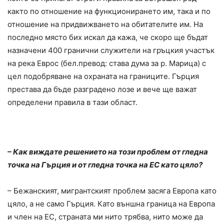
както по отношение на функционирането им, така и по
отношение на придвижването на обитателите им. На
последно място бих искал да кажа, че скоро ще бъдат
назначени 400 гранични служители на гръцкия участък
на река Еврос (бел.превод: става дума за р. Марица) с
цел подобряване на охраната на границите. Гърция
престава да бъде разградено лозе и вече ще важат
определени правила в тази област.
– Как виждате решението на този проблем от гледна
точка на Гърция и от гледна точка на ЕС като цяло?
– Бежанският, мигрантският проблем засяга Европа като
цяло, а не само Гърция. Като външна граница на Европа
и член на ЕС, страната ми нито трябва, нито може да