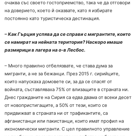
очаква със своето гостоприемство, така че да отговори
на доверието, което й оказвате, като я избирате
постоянно като туристическа дестинация.
– Как Гърция успява да се справи с мигрантите, които
се намират на нейната територия? Наскоро имаше
размирици в лагера на о-в Лесбос.
– Много правилно отбелязвате, че става дума за
мигранти, а не за бежанци. През 2015 г. сирийците,
които напускаха домовете си, за да се спасят от
войната, съставляваха 75% от влизащите в страната ни.
Днес гражданите на Сирия са едва двама от всеки десет
от новопристигащите, а 50% от тези, които се
придвижват в страната ни от трафикантите, са
афганистанци или пакистанци, които имат профил на
икономически мигранти. С цел правилното управление