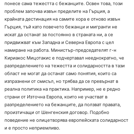
понесе сама тежестта с бежанците. Освен това, този
проблем започва извън пределите на Гърция, а
крайната дестинация на самите хора е отново извън
Гърция, тъй като повечето бежанци и мигранти не
искат да останат за постоянно в страната ни, а се
придвижват към Западна и Северна Европа с цел
намиране на работа. Министър-председателят г-н
Кириакос Мицотакис е подчертавал нееднократно, че
разпределението на тежестта и солидарността в тази
област не могат да останат само понятия, които са
изпразнени от смисъл, но трябва да се превърнат в
реална политика на практика. Например, не е редно
страни от Източна Европа, които не участват в
разпределението на бежанците, да ползват правата,
произтичащи от Шенгенския договор. Подобно
поведение не олицетворява европейската солидарност
и е просто неприемливо.