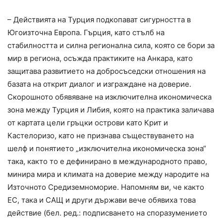
– Действията на Турция подкопават сигурността в
Югоизточна Европа. Гърция, като стълб на
стабилността и силна регионална сила, която се бори за
мир в региона, осъжда практиките на Анкара, като
защитава развитието на добросъседски отношения на
базата на открит диалог и изграждане на доверие.
Скорошното обявяване на изключителна икономическа
зона между Турция и Либия, която на практика заличава
от картата цели гръцки острови като Крит и
Кастелоризо, като не признава съществуването на
шелф и понятието „изключителна икономическа зона“
така, както то е дефинирано в международното право,
минира мира и климата на доверие между народите на
Източното Средиземноморие. Напомням ви, че както
ЕС, така и САЩ и други държави вече обявиха това
действие (бел. ред.: подписването на споразумението