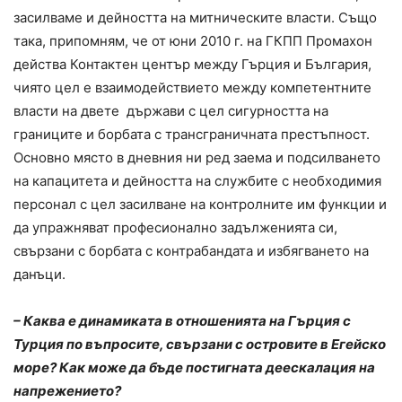
засилваме и дейността на митническите власти. Също
така, припомням, че от юни 2010 г. на ГКПП Промахон
действа Контактен център между Гърция и България,
чиято цел е взаимодействието между компетентните
власти на двете държави с цел сигурността на
границите и борбата с трансграничната престъпност.
Основно място в дневния ни ред заема и подсилването
на капацитета и дейността на службите с необходимия
персонал с цел засилване на контролните им функции и
да упражняват професионално задълженията си,
свързани с борбата с контрабандата и избягването на
данъци.
– Каква е динамиката в отношенията на Гърция с
Турция по въпросите, свързани с островите в Егейско
море? Как може да бъде постигната деескалация на
напрежението?