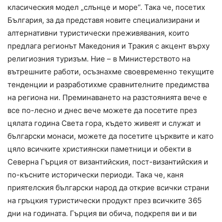
класическия модел „слънце и море“. Така че, посетих
България, за да представя новите специализирани и
алтернативни туристически преживявания, които
предлага регионът Македония и Тракия с акцент върху
религиозния туризъм. Ние – в Министерството на
вътрешните работи, осъзнахме своевременно текущите
тенденции и разработихме сравнителните предимства
на региона ни. Преминаването на разстоянията вече е
все по-лесно и днес вече можете да посетите през
цялата година Света гора, където живеят и служат и
български монаси, можете да посетите църквите и като
цяло всичките християнски паметници и обекти в
Северна Гърция от византийския, пост-византийския и
по-късните исторически периоди. Така че, каня
приятелския български народ да открие всички страни
на гръцкия туристически продукт през всичките 365
дни на годината. Гърция ви обича, подкрепя ви и ви