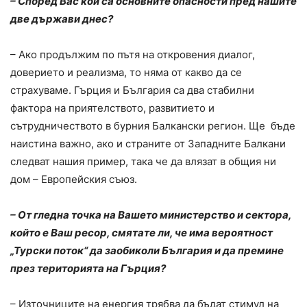
– Според Вас кои са основните опасности пред нашите
две държави днес?
– Ако продължим по пътя на откровения диалог,
доверието и реализма, то няма от какво да се
страхуваме. Гърция и България са два стабилни
фактора на приятелството, развитието и
сътрудничеството в бурния Балкански регион. Ще бъде
наистина важно, ако и страните от Западните Балкани
следват нашия пример, така че да влязат в общия ни
дом – Европейския съюз.
– От гледна точка на Вашето министерство и сектора,
който е Ваш ресор, смятате ли, че има вероятност
„Турски поток“ да заобиколи България и да премине
през територията на Гърция?
– Източниците на енергия трябва да бъдат стимул на