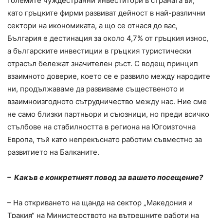
големите чуждестранни инвеститори в страната ви,
като гръцките фирми развиват дейност в най-различни
сектори на икономиката, а що се отнася до вас,
България е дестинация за около 4,7% от гръцкия износ,
а българските инвестиции в гръцкия туристически
отрасъл бележат значителен ръст. С водещ принцип
взаимното доверие, което се е развило между народите
ни, продължаваме да развиваме същественото и
взаимноизгодното сътрудничество между нас. Ние сме
не само близки партньори и съюзници, но преди всичко
стълбове на стабилността в региона на Югоизточна
Европа, тъй като непрекъснато работим съвместно за
развитието на Балканите.
– Какъв е конкретният повод за вашето посещение?
– На откриването на щанда на сектор „Македония и
Тракия“ на Министерството на вътрешните работи на