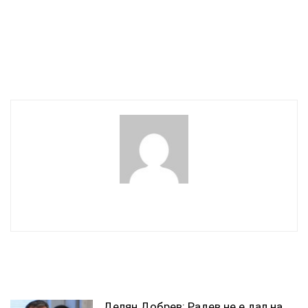
си от Варна и София до
коляно ритаха в главата
Италия
евродепутата от АТАКА
Димитър Стоянов, са
оправдани от съда след
12 години
wowmedia
СВЪРЗАНИ СТАТИИ
Делян Добрев: Радев не е дал на