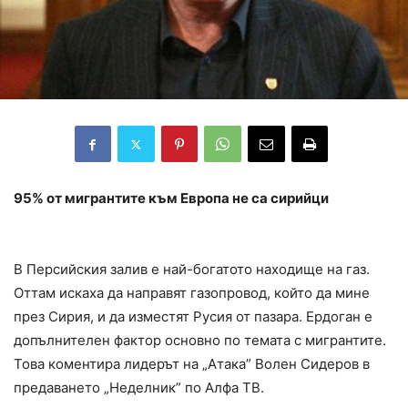
95% от мигрантите към Европа не са сирийци
В Персийския залив е най-богатото находище на газ.
Оттам искаха да направят газопровод, който да мине
през Сирия, и да изместят Русия от пазара. Ердоган е
допълнителен фактор основно по темата с мигрантите.
Това коментира лидерът на „Атака” Волен Сидеров в
предаването „Неделник” по Алфа ТВ.