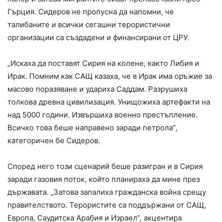
Гърция. Сидеров не пропусна да напомни, че
талибаните и всички сегашни терористични
организации са създадени и финансирани от ЦРУ.
„Искаха да поставят Сирия на колене, както Либия и
Ирак. Помним как САЩ казаха, че в Ирак има оръжие за
масово поразяване и удариха Саддам. Разрушиха
толкова древна цивилизация. Унищожиха артефакти на
над 5000 години. Извършиха военно престъпление.
Всичко това беше направено заради петрола”,
категоричен бе Сидеров.
Според него този сценарий беше разигран и в Сирия
заради газовия поток, който планираха да мине през
държавата. „Затова запалиха гражданска война срещу
правителството. Терористите са поддържани от САЩ,
Европа, Саудитска Арабия и Израел”, акцентира