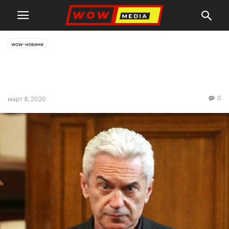
wow-новини
Сидеров: Сирийската криза е
проект на САЩ за пари
0
март 8, 2020