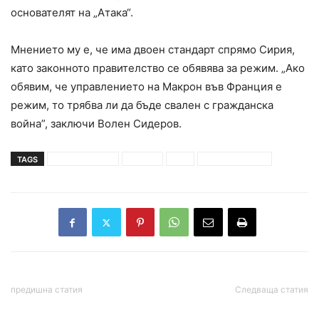
основателят на „Атака“.
Мнението му е, че има двоен стандарт спрямо Сирия,
като законното правителство се обявява за режим. „Ако
обявим, че управлението на Макрон във Франция е
режим, то трябва ли да бъде свален с гражданска
война”, заключи Волен Сидеров.
TAGS
волен сидеров
проект
сащ
сирийска криза
предишна статия
Следваща статия
Wizz Air отменя полетите
Биячите от МВР, които с