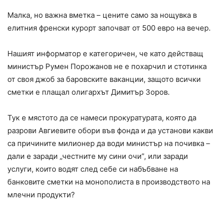
Малка, но важна вметка – цените само за нощувка в
елитния френски курорт започват от 500 евро на вечер.
Нашият информатор е категоричен, че като действащ
министър Румен Порожанов не е похарчил и стотинка
от своя джоб за баровските ваканции, защото всички
сметки е плащал олигархът Димитър Зоров.
Тук е мястото да се намеси прокуратурата, която да
разрови Авгиевите обори във фонда и да установи какви
са причините милионер да води министър на почивка –
дали е заради „честните му сини очи”, или заради
услуги, които водят след себе си набъбване на
банковите сметки на монополиста в производството на
млечни продукти?