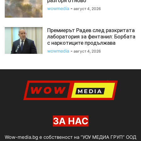
разгоря отново
wowmedia
-
август 4, 2026
Премиерът Радев след разкритата
лаборатория за фентанил: Борбата
с наркотиците продължава
wowmedia
-
август 4, 2026
ЗА НАС
Wow-media.bg е собственост на “УОУ МЕДИА ГРУП” ООД