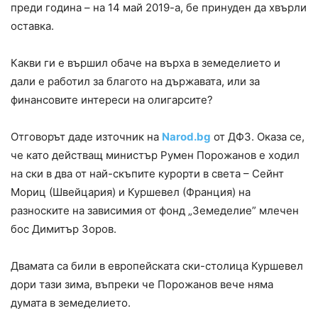
преди година – на 14 май 2019-а, бе принуден да хвърли
оставка.
Какви ги е вършил обаче на върха в земеделието и
дали е работил за благото на държавата, или за
финансовите интереси на олигарсите?
Отговорът даде източник на
Narod.bg
от ДФЗ. Оказа се,
че като действащ министър Румен Порожанов е ходил
на ски в два от най-скъпите курорти в света – Сейнт
Мориц (Швейцария) и Куршевел (Франция) на
разноските на зависимия от фонд „Земеделие” млечен
бос Димитър Зоров.
Двамата са били в европейската ски-столица Куршевел
дори тази зима, въпреки че Порожанов вече няма
думата в земеделието.