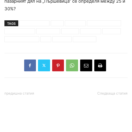
пазарният дял на „Пършевица“ се определя между 25 и
30%?
TAGS
бойко борисов
герб
далавери
десислава танева
димитър зоров
земеделие
измами
корупция
олигарх
римен порожанов
ски
франция
швейцария
предишна статия
Следваща статия
Христо Проданов:
РАЗКРИТИЕ: Разследват
Партията и Националният
Жоро Шопа за кокаина в
съвет са две различни
Студентски град
неща
(СНИМКИ)