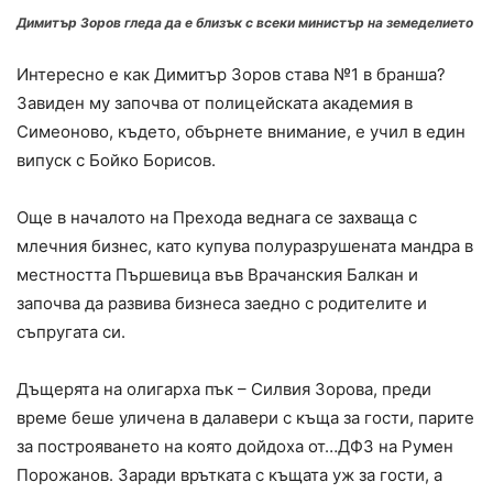
Димитър Зоров гледа да е близък с всеки министър на земеделието
Интересно е как Димитър Зоров става №1 в бранша?
Завиден му започва от полицейската академия в
Симеоново, където, обърнете внимание, е учил в един
випуск с Бойко Борисов.
Още в началото на Прехода веднага се захваща с
млечния бизнес, като купува полуразрушената мандра в
местността Пършевица във Врачанския Балкан и
започва да развива бизнеса заедно с родителите и
съпругата си.
Дъщерята на олигарха пък – Силвия Зорова, преди
време беше уличена в далавери с къща за гости, парите
за построяването на която дойдоха от…ДФЗ на Румен
Порожанов. Заради врътката с къщата уж за гости, а