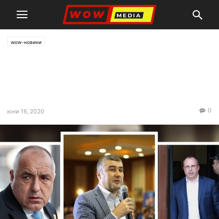
wow-новини
Олигарх води министър на
ски в Швейцария и Франция?
Това не е ли корупция?
0
юни 16, 2020