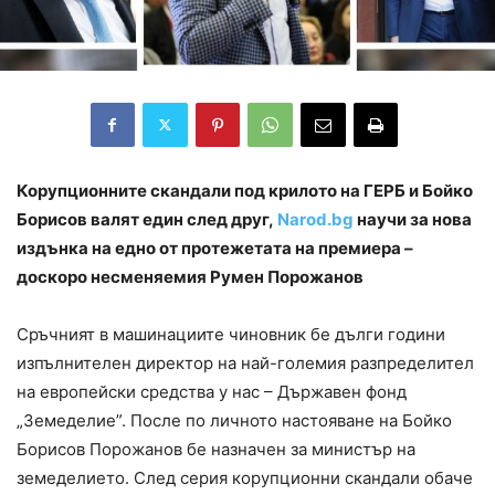
Корупционните скандали под крилото на ГЕРБ и Бойко
Борисов валят един след друг,
Narod.bg
научи за нова
издънка на едно от протежетата на премиера –
доскоро несменяемия Румен Порожанов
Сръчният в машинациите чиновник бе дълги години
изпълнителен директор на най-големия разпределител
на европейски средства у нас – Държавен фонд
„Земеделие”. После по личното настояване на Бойко
Борисов Порожанов бе назначен за министър на
земеделието. След серия корупционни скандали обаче