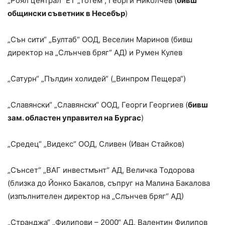
„Роял централ“ ЕТ „Тотем“, Георги Николчев (
бивш
общински съветник в Несебър
)
„Сън сити“ „Бултаб“ ООД, Веселин Маринов (бивш
директор на „Слънчев бряг“ АД) и Румен Кулев
„Сатурн“ „Пълдин холидей“ („Винпром Пещера“)
„Славянски“ „Славянски“ ООД, Георги Георгиев (
бивш
зам. областен управител на Бургас
)
„Средец“ „Видекс“ ООД, Сливен (Иван Стайков)
„Сънсет“ „ВАГ инвестмънт“ АД, Величка Тодорова
(близка до Йонко Бакалов, съпруг на Малина Бакалова
(изпълнителен директор на „Слънчев бряг“ АД)
„Странджа“ „Филипови – 2000“ АД, Валентин Филипов