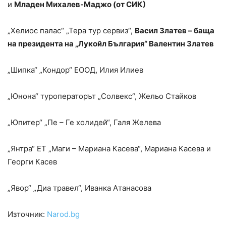
и
Младен Михалев-Маджо (от СИК)
„Хелиос палас“ „Тера тур сервиз“,
Васил Златев – баща
на президента на „Лукойл България“ Валентин Златев
„Шипка“ „Кондор“ ЕООД, Илия Илиев
„Юнона“ туроператорът „Солвекс“, Жельо Стайков
„Юпитер“ „Пе – Ге холидей“, Галя Желева
„Янтра“ ЕТ „Маги – Мариана Касева“, Мариана Касева и
Георги Касев
„Явор“ „Диа травел“, Иванка Атанасова
Източник:
Narod.bg