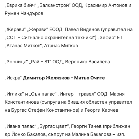
„Еврика бийч“ „Балканстрой“ ООД, Красимир Антонов и
Румен Чандъров
„Жерави“ „Жерави“ ЕООД, Павел Виденов (управител на
„СОТ – Сигнално охранителна техника“) „Зефир“ ЕТ
„Атанас Митков“, Атанас Митков
„Зорница“ „Рай – 81“ ООД, Вероника Василева
„Искра“
Димитър Желязков – Митьо Очите
„Иглика“ и „Сън палас“ „Интер – травел“ ООД, Мария
Константинова (съпруга на бившия областен управител
на Бургас Стефан Константинов) и Георги Карчев
„Ивана палас“ „Бургас цвет“, Георги Танев (приближен
до Йонко Бакалов, съпруг на Малина Бакалова – изп.