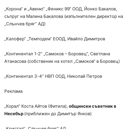
„Корона“ и „Авеню“ „Феникс 99“ ООД, Йонко Бакалов,
съпруг на Малина Бакалова (изпълнителен директор на
„Слънчев бряг“ АД)
„Калофер“ „Темподем“ ЕООД, Ивайло Димитров
„Континентал 1-2“ „Самоков – Боровец“, Светлана
Атанасова (собственик на хотел „Самоков“ в Боровец)
„Континентал 3-4“ НВП ООД, Николай Петров
Реклама
„Корал“ Коста Айтов (Фитила),
общински съветник в
Несебър
(приближен до Димитър Янков)
„Кристал“ „Слънчев бряг“ АД