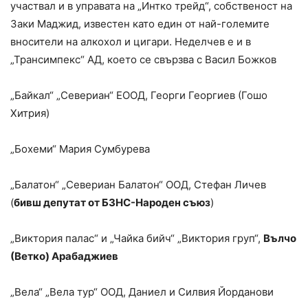
участвал и в управата на „Интко трейд“, собственост на
Заки Маджид, известен като един от най-големите
вносители на алкохол и цигари. Неделчев е и в
„Трансимпекс“ АД, което се свързва с Васил Божков
„Байкал“ „Севериан“ ЕООД, Георги Георгиев (Гошо
Хитрия)
„Бохеми“ Мария Сумбурева
„Балатон“ „Севериан Балатон“ ООД, Стефан Личев
(
бивш депутат от БЗНС-Народен съюз
)
„Виктория палас“ и „Чайка бийч“ „Виктория груп“,
Вълчо
(Ветко) Арабаджиев
„Вела“ „Вела тур“ ООД, Даниел и Силвия Йорданови