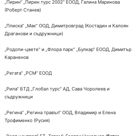
„Пирин“ „Пирин турс 2002“ ЕООД, Галина Маринова
(Роберт Станев)
„Плиска“ „Мак“ ООД, Димитровград (Костадин и Калоян
Драганови и съдружници)
„Родопи-цвете“ и „Флора парк“ „Булкар“ ЕООД, Димитър
Караненов
„Регата“ „РСМ“ ЕООД
„Рила“ БТД „Глобал турс“ АД, Сава Чоролеев и
съдружници
„Регина“ „Регина травъл“ ООД, Владимир и Елена
Трофименко (Русия)