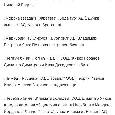
Николай Радев)
„Морска звезда“ и „Фрегата“ „Зеда тур“ АД („Дунав
импекс“ АД, Калоян Братанов)
„Меркурий“ и „Клисура“ „Бург ойл“ АД, Владимир
Петров и Янка Петрова (петролен бизнес)
„Нептун бийч“ „Топ 99 – ДДГ“ ООД, Живко Горанов,
Димитър Димитров и Иван Давидков (Чибите)
„Нимфа – Русалка“ „АДС травъл“ ООД, Георги Иванов
Илиев, Алекси Стоянов и съдружници
„Несебър бийч“ „Климати холидей“ ООД, Димитър Янков
(председател на общинския съвет в Несебър) и Йордан
Йорданов (Данчо Паркета), участие има и „Наксия“ АД