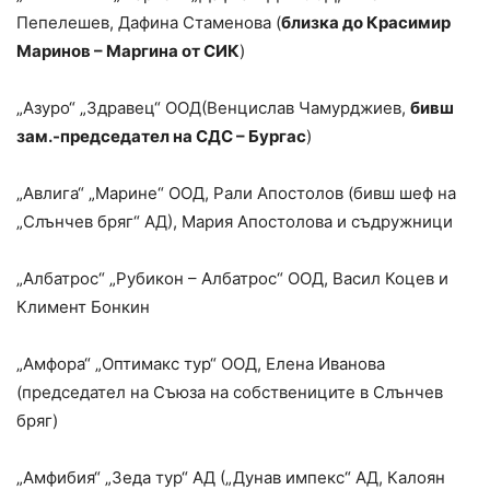
Пепелешев, Дафина Стаменова (
близка до Красимир
Маринов – Маргина от СИК
)
„Азуро“ „Здравец“ ООД(Венцислав Чамурджиев,
бивш
зам.-председател на СДС – Бургас
)
„Авлига“ „Марине“ ООД, Рали Апостолов (бивш шеф на
„Слънчев бряг“ АД), Мария Апостолова и съдружници
„Албатрос“ „Рубикон – Албатрос“ ООД, Васил Коцев и
Климент Бонкин
„Амфора“ „Оптимакс тур“ ООД, Елена Иванова
(председател на Съюза на собствениците в Слънчев
бряг)
„Амфибия“ „Зеда тур“ АД („Дунав импекс“ АД, Калоян