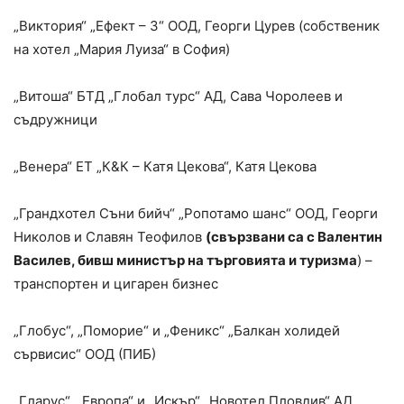
„Виктория“ „Ефект – 3“ ООД, Георги Цурев (собственик
на хотел „Мария Луиза“ в София)
„Витоша“ БТД „Глобал турс“ АД, Сава Чоролеев и
съдружници
„Венера“ ЕТ „К&К – Катя Цекова“, Катя Цекова
„Грандхотел Съни бийч“ „Ропотамо шанс“ ООД, Георги
Николов и Славян Теофилов
(свързвани са с Валентин
Василев, бивш министър на търговията и туризма
) –
транспортен и цигарен бизнес
„Глобус“, „Поморие“ и „Феникс“ „Балкан холидей
сървисис“ ООД (ПИБ)
„Гларус“, „Европа“ и „Искър“ „Новотел Пловдив“ АД,