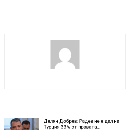
някакви вещества
“опозиционерка” до
“комисионерка” – плюе
срещу президента
wowmedia
СВЪРЗАНИ СТАТИИ
Делян Добрев: Радев не е дал на
Турция 33% от правата...