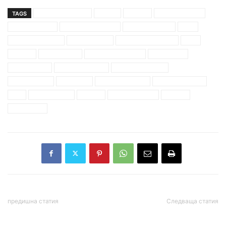
TAGS
ангел пепелешев
белвю
бизнес
бойко борисов
братя маргини
ветко арабаджиев
виктория палас
ВИС
владимив кисьов
георги илиев
димитър желязков
дюн
еврика
еврика бийч
красимир маринов
маджестик
митьо очите
младен михалев
николай маринов
петко кисьов
политици
румен анастасов
румен чандъров
сик
слънчев бряг
хелена
хелена-ризорт
хотели
чайка бийч
предишна статия
Следваща статия
Божков: Пъхнали са в
Жалката подлога на ГЕРБ
джобовете на Балтов
Соня Колтуклиева – от