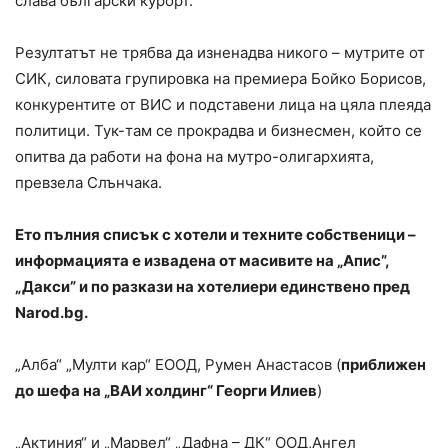
слава български курорт.
Резултатът не трябва да изненадва никого – мутрите от
СИК, силовата групировка на премиера Бойко Борисов,
конкурентите от ВИС и подставени лица на цяла плеяда
политици. Тук-там се прокрадва и бизнесмен, който се
опитва да работи на фона на мутро-олигархията,
превзела Слънчака.
Ето пълния списък с хотели и техните собственици –
информацията е извадена от масивите на „Апис”,
„Дакси” и по разкази на хотелиери единствено пред
Narod.bg.
„Алба“ „Мулти кар“ ЕООД, Румен Анастасов (
приближен
до шефа на „ВАИ холдинг“ Георги Илиев
)
„Актиния“ и „Марвел“ „Дафна – ДК“ ООД,Ангел