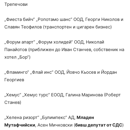
Трепечови
„Фиеста бийч“ „Ропотамо шанс“ ООД, Георги Николов и
Славян Теофилов (транспортен и цигарен бизнес)
„Форум апарт“ „Форум холидей“ ООД, Николай
Панайотов (приближен до Иван Станчев, собственик на
хотел „Бор“)
„Фламинго“ „Флай инс“ ООД, Йовчо Кьосев и Йордан
Георгиев
„Хемус“ „Хемус турс“ ЕООД, Галина Маринова (Роберт
Станев)
„Хелена ризорт“ „Булимпекс“ АД,
Младен
Мутафчийски
, Асен Мичковски (
бивш депутат от СДС
)