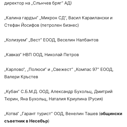
директор на „Слънчев бряг“ АД)
„Калина гардън“ „Микрон СД“, Васил Караилански и
Стефан Йосифов (петролен бизнес)
„Колизуем“ „Вест“ ЕООД, Веселин Налбантов
„Кавказ“ НВП ООД, Николай Петров
„Карлово“, „Полюси“ и „Свежест“ „Компас 97“ ЕООД,
Валери Кръстев
„Кубан“ С.Б.М.Д. ООД, Александр Бухольц, Дмитрий
Тюрин, Яна Бухольц, Наталия Криулина (Русия)
„Котва“ „Гарант турист“ ООД, Венелин Ташев (
общински
съветник в Несебър
)