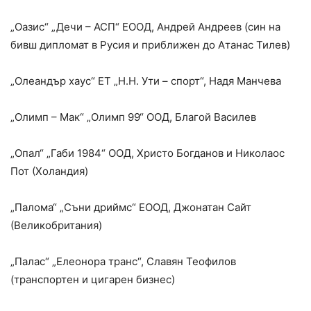
„Оазис“ „Дечи – АСП“ ЕООД, Андрей Андреев (син на
бивш дипломат в Русия и приближен до Атанас Тилев)
„Олеандър хаус“ ЕТ „Н.Н. Ути – спорт“, Надя Манчева
„Олимп – Мак“ „Олимп 99“ ООД, Благой Василев
„Опал“ „Габи 1984“ ООД, Христо Богданов и Николаос
Пот (Холандия)
„Палома“ „Съни дриймс“ ЕООД, Джонатан Сайт
(Великобритания)
„Палас“ „Елеонора транс“, Славян Теофилов
(транспортен и цигарен бизнес)