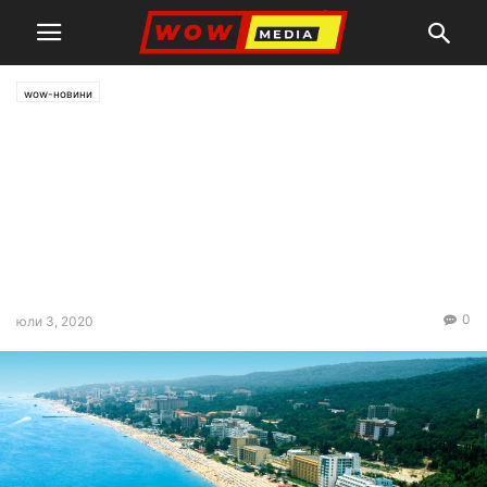
wow-новини
Кой притежава хотелите в
Слънчев бряг? Мутрите
около Бойко от СИК,
висаджии и политици
(РАЗСЛЕДВАНЕ)
0
юли 3, 2020