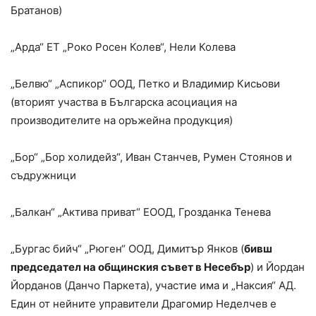
Братанов)
„Арда“ ЕТ „Роко Росен Колев“, Нели Колева
„Белвю“ „Аспикор“ ООД, Петко и Владимир Кисьови
(вторият участва в Българска асоциация на
производителите на оръжейна продукция)
„Бор“ „Бор холидейз“, Иван Станчев, Румен Стоянов и
съдружници
„Балкан“ „Актива приват“ ЕООД, Грозданка Тенева
„Бургас бийч“ „Рюген“ ООД, Димитър Янков (
бивш
председател на общинския съвет в Несебър
) и Йордан
Йорданов (Данчо Паркета), участие има и „Наксия“ АД.
Един от нейните управители Драгомир Неделчев е