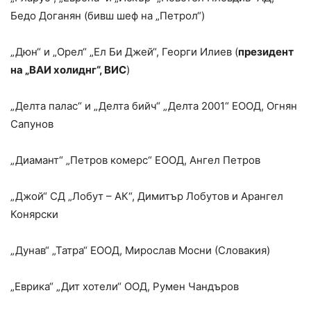
Бедо Доганян (бивш шеф на „Петрол“)
„Дюн“ и „Орел“ „Ел Би Джей“, Георги Илиев (
президент
на „ВАИ холиднг“, ВИС
)
„Делта палас“ и „Делта бийч“ „Делта 2001“ ЕООД, Огнян
Сапунов
„Диамант“ „Петров комерс“ ЕООД, Ангел Петров
„Джой“ СД „Лобут – АК“, Димитър Лобутов и Арангел
Конярски
„Дунав“ „Татра“ ЕООД, Мирослав Мосни (Словакия)
„Еврика“ „Дит хотели“ ООД, Румен Чандъров