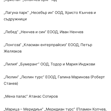
„Лагуна парк“ „Несебър ин“ ООД, Христо Кънчев и
съдружници
„Лебед“ „Ненчев и син“ ЕООД, Иван Ненчев
„Лонгоза“ „Класман ентерпрайсиз“ ЕООД, Петър
Желязков
„Лилия“ „Бумеранг“ ООД, Тодор и Мария Инджови
„Люлин“ „Люлин турс“ ЕООД, Галина Маринова (Роберт
Станев)
„Мена палас“ Атанас Сотиров
„Марица – Меридиън“ „Меридиан турс“ (Пламен Копчев,