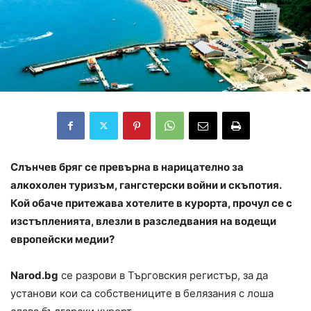
Слънчев бряг се превърна в нарицателно за
алкохолен туризъм, гангстерски войни и скъпотия.
Кой обаче притежава хотелите в курорта, прочул се с
изстъпленията, влезли в разследвания на водещи
европейски медии?
Narod.bg
се разрови в Търговския регистър, за да
установи кои са собствениците в белязания с лоша