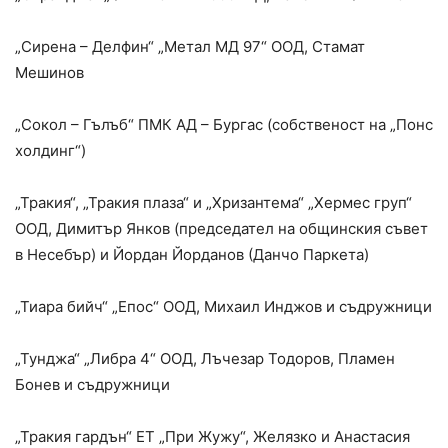
„Сирена – Делфин“ „Метал МД 97“ ООД, Стамат
Мешинов
„Сокол – Гълъб“ ПМК АД – Бургас (собственост на „Понс
холдинг“)
„Тракия“, „Тракия плаза“ и „Хризантема“ „Хермес груп“
ООД, Димитър Янков (председател на общинския съвет
в Несебър) и Йордан Йорданов (Данчо Паркета)
„Тиара бийч“ „Епос“ ООД, Михаил Инджов и съдружници
„Тунджа“ „Либра 4“ ООД, Лъчезар Тодоров, Пламен
Бонев и съдружници
„Тракия гардън“ ЕТ „При Жужу“, Желязко и Анастасия