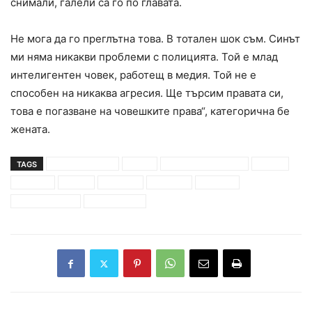
снимали, галели са го по главата.
Не мога да го преглътна това. В тотален шок съм. Синът
ми няма никакви проблеми с полицията. Той е млад
интелигентен човек, работещ в медия. Той не е
способен на никаква агресия. Ще търсим правата си,
това е погазване на човешките права“, категорична бе
жената.
TAGS
димитър педев
майка
министерски съвет
момче
пирогов
побой
полиция
пребито
протест
протестиращи
юлия педева