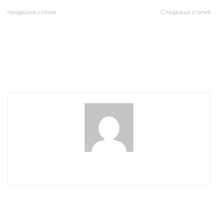
предишна статия
Следваща статия
77 са новите случаи на
Заместничката на
коронавирус в страната
главния прокурор
Даниела Машева:
Президенството не се
ползва с имунитет
wowmedia
СВЪРЗАНИ СТАТИИ