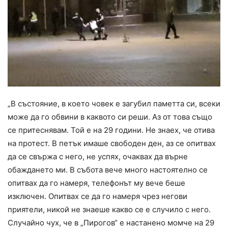
„В състояние, в което човек е загубил паметта си, всеки
може да го обвини в каквото си реши. Аз от това също
се притеснявам. Той е на 29 години. Не знаех, че отива
на протест. В петък имаше свободен ден, аз се опитвах
да се свържа с него, не успях, очаквах да върне
обаждането ми. В събота вече много настоятелно се
опитвах да го намеря, телефонът му вече беше
изключен. Опитвах се да го намеря чрез негови
приятели, никой не знаеше какво се е случило с него.
Случайно чух, че в „Пирогов“ е настанено момче на 29