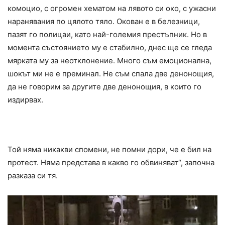
комоцио, с огромен хематом на лявото си око, с ужасни
наранявания по цялото тяло. Окован е в белезници,
пазят го полицаи, като най-големия престъпник. Но в
момента състоянието му е стабилно, днес ще се гледа
мярката му за неотклонение. Много съм емоционална,
шокът ми не е преминал. Не съм спала две денонощия,
да не говорим за другите две денонощия, в които го
издирвах.
Той няма никакви спомени, не помни дори, че е бил на
протест. Няма представа в какво го обвиняват“, започна
разказа си тя.