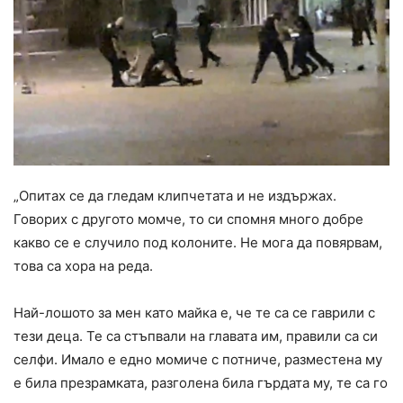
„Опитах се да гледам клипчетата и не издържах.
Говорих с другото момче, то си спомня много добре
какво се е случило под колоните. Не мога да повярвам,
това са хора на реда.
Най-лошото за мен като майка е, че те са се гаврили с
тези деца. Те са стъпвали на главата им, правили са си
селфи. Имало е едно момиче с потниче, разместена му
е била презрамката, разголена била гърдата му, те са го