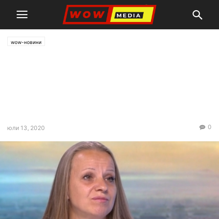
wow-новини
Майката на пребитото
момче: Синът ми е смазан от
бой, окован е за леглото, а
днес го съдят!
0
юли 13, 2020