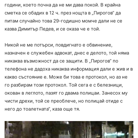
години, което почна да не ми дава покой. В крайна
сметка се обадих в 12 ч. през нощта в „Пирогов“ да
питам случайно това 29-годишно момче дали не се
казва Димитър Педев, и се оказа че е той.
Никой не ме потърси, повдигнато е обвинение,
назначен е служебен адвокат, днес е делото, той няма
никаква възможност да се защити. В „Пирогов“ по
телефона не дадоха никаква информация дали е жив и в
какво състояние е. Може би това е протокол, но аз не
го разбирам този протокол. Той сега е с белезници,
окован в леглото, пазят го двама полицаи. Занесох му
чисти дрехи, той се преоблече, но полицай отиде с
него до тоалетната“, каза още тя.