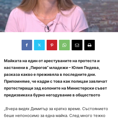
Майката на един от арестуваните на протеста и
настанени в „Пирогов“ младежи – Юлия Педева,
разказа какво е преживяла в последните дни.
Припомняме, че кадри с това как полицаи завличат
протестиращи зад колоните на Министерски съвет
предизвикаха бурно негодувание в обществото
„Вчера видях Димитър за кратко време. Състоянието
беше непоносимо за една майка. След много тежко