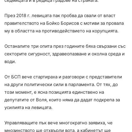
седмицата и в редица градове на страната.
През 2018 г. левицата пак пробва да свали от власт
правителството на Бойко Борисов с мотиви за провала
му в областта на противодействието на корупцията.
Останалите три опита през годините бяха свързани със
секторите сигурност, здравеопазване и околна среда и
води.
От БСП вече стартираха и разговори с представители
на други политически сили в парламента. От тях, до
този момент, е ясна позицията единствено на
депутатите от Воля, които няма да дадат подкрепа за
усилията на левицата.
Управляващите пък вече многократно заявиха, че
мнозинството ще отхвърли вота, а кабинетът ще