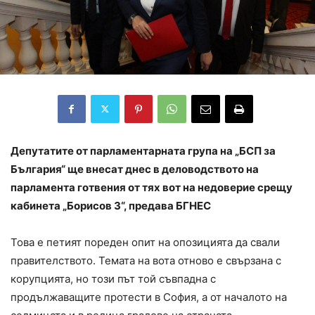
Депутатите от парламентарната група на „БСП за
България“ ще внесат днес в деловодството на
парламента готвения от тях вот на недоверие срещу
кабинета „Борисов 3“, предава БГНЕС
Това е петият пореден опит на опозицията да свали
правителството. Темата на вота отново е свързана с
корупцията, но този път той съвпадна с
продължаващите протести в София, а от началото на