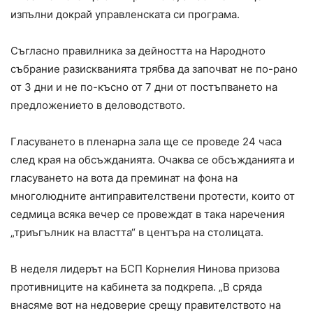
изпълни докрай управленската си програма.
Съгласно правилника за дейността на Народното
събрание разискванията трябва да започват не по-рано
от 3 дни и не по-късно от 7 дни от постъпването на
предложението в деловодството.
Гласуването в пленарна зала ще се проведе 24 часа
след края на обсъжданията. Очаква се обсъжданията и
гласуването на вота да преминат на фона на
многолюдните антиправителствени протести, които от
седмица всяка вечер се провеждат в така наречения
„триъгълник на властта“ в центъра на столицата.
В неделя лидерът на БСП Корнелия Нинова призова
противниците на кабинета за подкрепа. „В сряда
внасяме вот на недоверие срещу правителството на