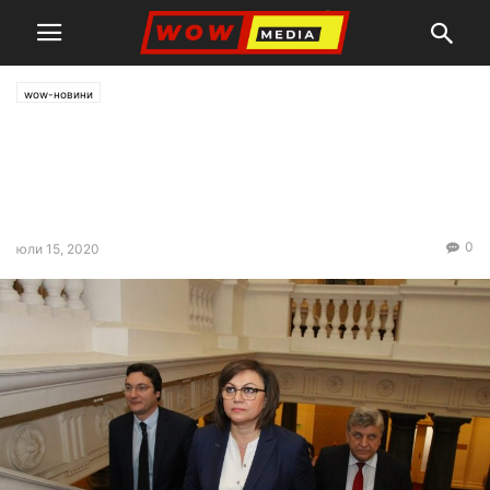
wow-новини
БСП внася пети пореден вот
на недоверие срещу
кабинета „Борисов 3“
0
юли 15, 2020