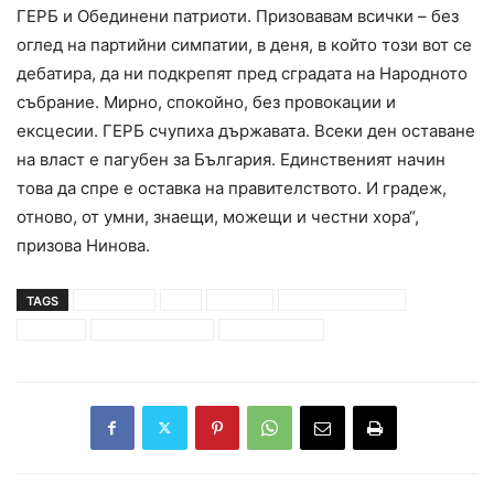
ГЕРБ и Обединени патриоти. Призовавам всички – без
оглед на партийни симпатии, в деня, в който този вот се
дебатира, да ни подкрепят пред сградата на Народното
събрание. Мирно, спокойно, без провокации и
ексцесии. ГЕРБ счупиха държавата. Всеки ден оставане
на власт е пагубен за България. Единственият начин
това да спре е оставка на правителството. И градеж,
отново, от умни, знаещи, можещи и честни хора“,
призова Нинова.
TAGS
Борисов 3
бсп
внасяне
вот на недоверие
кабинет
корнелия нинова
правителство