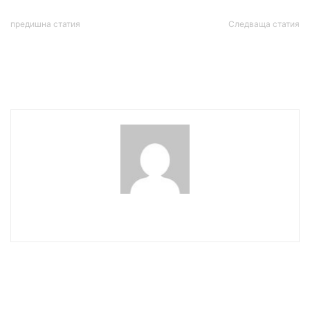
предишна статия
Следваща статия
Провокатори опитаха да
234 души с коронавирус у
влязат в бившия Партиен
нас за денонощие, още 7
дом
са починали
wowmedia
СВЪРЗАНИ СТАТИИ