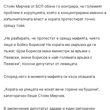
Стоян Мирчев от БСП обаче го контрира, че големият
проблем е корупцията, която е концентрирана именно в
изпълнителната власт и хората протестират точно
срещу това.
„Не разбирате, че протестът е срещу мафията, чието
лице е Бойко Борисов! На хората им омръзна да ги
лъжат. Щом Борисов маха министри за връзки с
Пеевски, значи Борисов е най-голямата връзка с
Пеевски“, посочи депутатът от левицата.
Според него в момента мафията си къса опашката.
„Хората на улицата не искат вече горене на бушони“,
категоричен беше Стоян Мирчев.
В заключение депутатът зададе и един риторичен