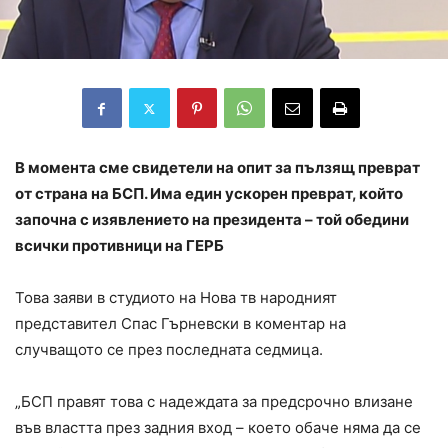
В момента сме свидетели на опит за пълзящ преврат
от страна на БСП. Има един ускорен преврат, който
започна с изявлението на президента – той обедини
всички противници на ГЕРБ
Това заяви в студиото на Нова тв народният
представител Спас Гърневски в коментар на
случващото се през последната седмица.
„БСП правят това с надеждата за предсрочно влизане
във властта през задния вход – което обаче няма да се