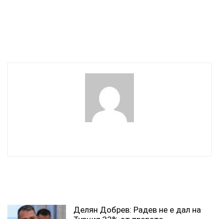
британското
вероятно правителството
правителство позволява
няма да подаде оставка,
по-лесно депортиране
но ще има персонално
промени
wowmedia
СВЪРЗАНИ СТАТИИ
Делян Добрев: Радев не е дал на