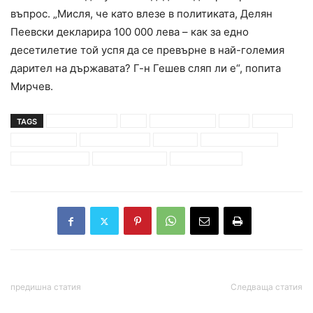
въпрос. „Мисля, че като влезе в политиката, Делян
Пеевски декларира 100 000 лева – как за едно
десетилетие той успя да се превърне в най-големия
дарител на държавата? Г-н Гешев сляп ли е“, попита
Мирчев.
TAGS
бойко борисов
бсп
васил божков
герб
европа
лютви местан
мая манолов2а
преврат
пълзящ преврат
сергей станишев
слави трифонов
спас гърневски
предишна статия
Следваща статия
Нова схема на
Георги Харизанов: Най-