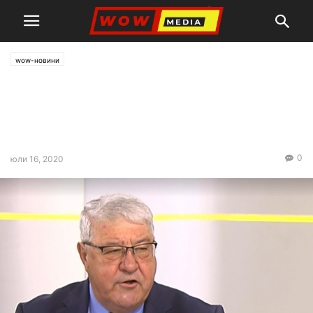
wow-новини
Гърневски “прозря”: БСП
правят “пълзящо-ускорен”
преврат!
0
юли 16, 2020