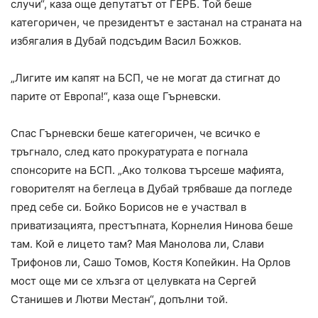
случи“, каза още депутатът от ГЕРБ. Той беше
категоричен, че президентът е застанал на страната на
избягалия в Дубай подсъдим Васил Божков.
„Лигите им капят на БСП, че не могат да стигнат до
парите от Европа!“, каза още Гърневски.
Спас Гърневски беше категоричен, че всичко е
тръгнало, след като прокуратурата е погнала
спонсорите на БСП. „Ако толкова търсеше мафията,
говорителят на беглеца в Дубай трябваше да погледе
пред себе си. Бойко Борисов не е участвал в
приватизацията, престъпната, Корнелия Нинова беше
там. Кой е лицето там? Мая Манолова ли, Слави
Трифонов ли, Сашо Томов, Костя Копейкин. На Орлов
мост още ми се хлъзга от целувката на Сергей
Станишев и Лютви Местан“, допълни той.