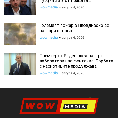
Турция 33% от правата...
wowmedia
-
август 4, 2026
Големият пожар в Пловдивско се
разгоря отново
wowmedia
-
август 4, 2026
Премиерът Радев след разкритата
лаборатория за фентанил: Борбата
с наркотиците продължава
wowmedia
-
август 4, 2026