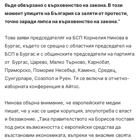
бъде обвързано с върховенство на закона. В този
момент улиците на България са заляти от протести,
точно заради липса на върховенство на закона.“
Това заяви председателят на БСП Корнелия Нинова в
Бургас, където се срещна с областния председател на
БСП в Бургас и с общинските председатели на партията
от Бургас, Царево, Малко Търново, Карнобат,
Приморско, Поморие Несебър, Камено, Средец,
Сунгурларе, Созопол и Руен. Тя се включи в отчетно-
изборната конференция в Айтос.
Нинова обърна внимание, че европейските медии
пишат, че у нас се шири корупция, злоупотреба с власт
и беззаконие. „Така правителството на Борисов поставя
под риск възможността с европейски средства да
възстановим икономиката, въпреки че внасяме своята