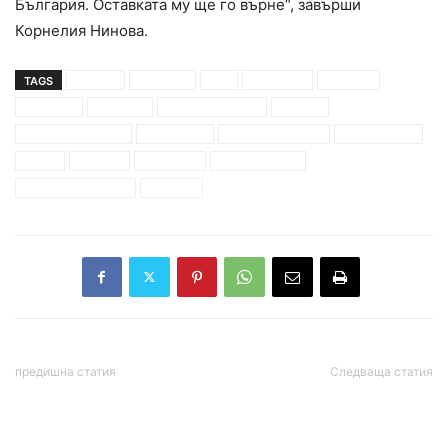
България. Оставката му ще го върне“, завърши
Корнелия Нинова.
TAGS
covid19
брюксел
бсп
българия
бюджет
връщане
доверие
държави членки
европа
европейски съюз
икономика
корнелия нинова
коронавирус
криза
оставка
пандемия
правителство
социални системи
сриване
предишна статия
Следваща статия
Българи протестират в
Когато козируваш пред
Брюксел пред сградата,
„началниците” или
където е премиерът
„Възхвала на глупостта”