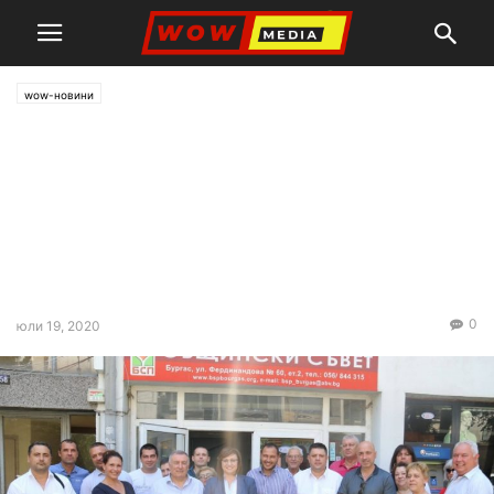
wow-новини
Корнелия Нинова:
Правителството срина
доверието на Европа към
България. Оставката му ще
го върне
0
юли 19, 2020