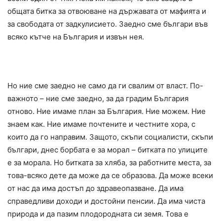
общата битка за отвоюване на държавата от мафията и
за свободата от задкулисието. Заедно сме българи във
всяко кътче на България и извън нея.
Но ние сме заедно не само да ги свалим от власт. По-
важното – ние сме заедно, за да градим България
отново. Ние имаме план за България. Ние можем. Ние
знаем как. Ние имаме почтените и честните хора, с
които да го направим. Защото, скъпи социалисти, скъпи
българи, днес борбата е за морал – битката по улиците
е за морала. Но битката за хляба, за работните места, за
това-всяко дете да може да се образова. Да може всеки
от нас да има достъп до здравеопазване. Да има
справедливи доходи и достойни пенсии. Да има чиста
природа и да пазим плодородната си земя. Това е