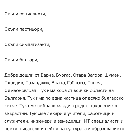
Имаме план за България. Знаем как и можем
Скъпи социалисти,
Скъпи партньори,
Скъпи симпатизанти,
Скъпи българи,
Добре дошли от Варна, Бургас, Стара Загора, Шумен,
Пловдив, Пазарджик, Враца, Габрово, Ловеч,
Симеоновград. Тук има хора от всички области на
България. Тук има по една частица от всяко българско
кътче. Тук сме събрани млади, средно поколение и
възрастни. Тук сме лекари и учители, работници и
служители, инженери и земеделци, ИТ специалисти и
поети, писатели и дейци на културата и образованието.