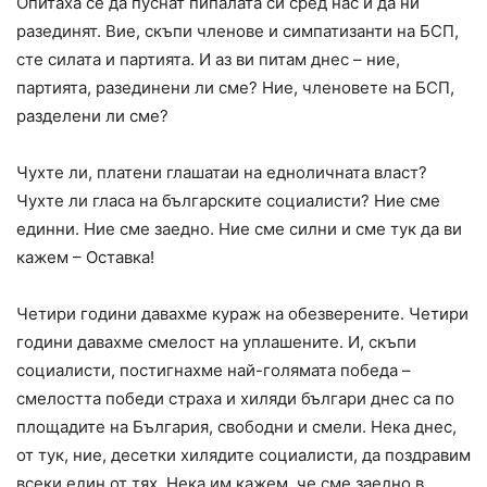
Опитаха се да пуснат пипалата си сред нас и да ни
разединят. Вие, скъпи членове и симпатизанти на БСП,
сте силата и партията. И аз ви питам днес – ние,
партията, разединени ли сме? Ние, членовете на БСП,
разделени ли сме?
Чухте ли, платени глашатаи на едноличната власт?
Чухте ли гласа на българските социалисти? Ние сме
единни. Ние сме заедно. Ние сме силни и сме тук да ви
кажем – Оставка!
Четири години давахме кураж на обезверените. Четири
години давахме смелост на уплашените. И, скъпи
социалисти, постигнахме най-голямата победа –
смелостта победи страха и хиляди българи днес са по
площадите на България, свободни и смели. Нека днес,
от тук, ние, десетки хилядите социалисти, да поздравим
всеки един от тях. Нека им кажем, че сме заедно в