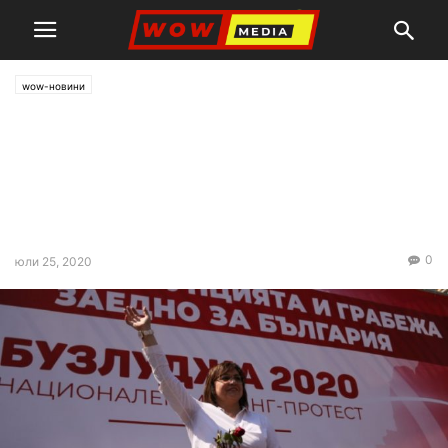
wow-новини
Нинова към Борисов: Ще
останете в историята с
чекмеджето с пари, които
пазите с пистолет! Оставка!
0
юли 25, 2020