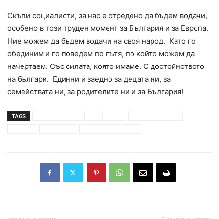
Скъпи социалисти, за нас е отредено да бъдем водачи,
особено в този труден момент за България и за Европа.
Ние можем да бъдем водачи на своя народ. Като го
обединим и го поведем по пътя, по който можем да
начертаем. Със силата, която имаме. С достойнството
на българи. Единни и заедно за децата ни, за
семействата ни, за родителите ни и за България!
TAGS
бойко борисов
бсп
герб
корнелия нинова
оставка
пистоолет
чекмеджето с пари
предишна статия
Следваща статия