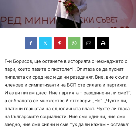
Г-н Борисов, ще останете в историята с чекмеджето с
пари, които пазите с пистолет! „Опитаха се да пуснат
пипалата си сред нас и да ни разединят. Вие, вие скъпи,
членове и симпатизанти на БСП сте силата и партията.
И аз ви питам днес. Ние партията – разединени ли сме?“,
а събралото се множество й отговори: „Не“. „Чухте ли,
платени глашатаи на едноличната власт. Чухте ли гласа
на българските социалисти. Ние сме единни, ние сме
заедно, ние сме силни и сме тук да ви кажем – оставка“