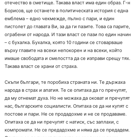
отечество в сметище. Такава власт има един образ. Г-н
Борисов, ще останете в политическата история с една
емблема – едно чекмежде, пълно с пари, и един
пистолет до главата Ви, за да ги пазите. Това са парите,
ограбени от народа. И тази власт се пази по един начин
– с бухалка. Бухалка, която 10 години се стоварваше
върху главите на всеки непокорен и на всеки, който
имаше свободата и смелостта да се изправи срещу тях.
Такава власт се храни от страха.
Скъпи българи, те поробиха страната ни. Те държаха
народа в страх и апатия. Те се опитаха да го пречупят,
да му отнемат духа. Но не можаха да оковат и пречупят
нас, българските социалисти. Опитаха се да ни купят с
постове и пари. Не се продадохме и не се продаваме.
Опитаха се да ни пречупят с натиск, със заплахи, с
компромати. Не се прeдадохме и няма да се предадем.