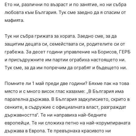
Ето ни, различни по възраст и по занятие, но ни събра
любовта към България. Тук сме заедно да я спасим от
мафията.
Тук ни събра грижата за хората. Заедно сме, за да
защитим децата си, семействата си, родителите си от
грабежа. За десет години управление на Борисов, ГЕРБ
и присъдружните им партии ограбиха настоящето ни.
Тук сме, за да им попречим да ограбят и бъдещето ни.
Помните ли 1 май преди две години? Бяхме пак на това
място и с много висок глас казахме: „В България има
паралелна държава. В България задкулисието, скрито в
сенките, в съдружие с официалната власт, разграждат
държавността“. Те ни направиха най-бедните
европейци. Те ни сложиха петно на най-корумпираната
държава в Европа. Те превърнаха красивото ни