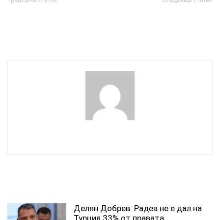
Протестът на софийската
Австрия въвежда нови
Бузлуджа: “Оставка” и “10
мерки за пристигащите
шкафчета стигат!”
от България
wowmedia
СВЪРЗАНИ СТАТИИ
Делян Добрев: Радев не е дал на
Турция 33% от правата...