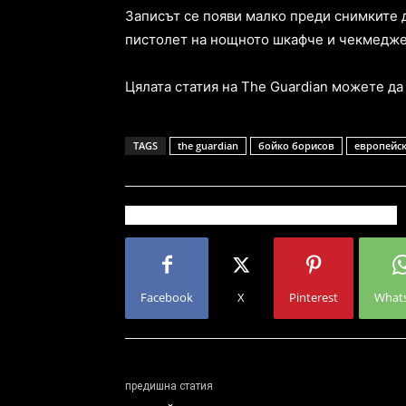
Записът се появи малко преди снимките д
пистолет на нощното шкафче и чекмедже, 
Цялата статия на The Guardian можете д
TAGS
the guardian
бойко борисов
европейс
Facebook
X
Pinterest
What
предишна статия