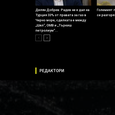
Делян Добрев: Радев не е дал на
Големият 
Турция 33% от правата за газ в
се разгоря
Черно море, сделката е между
„Шел“, ОМВ и „Търкиш
петролиум“...
РЕДАКТОРИ