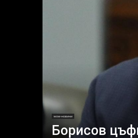
wow-новини
Борисов цъфн