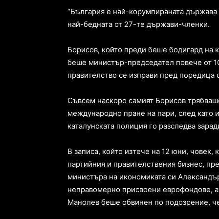
“България е най-корумпираната държава в 
най-бедната от 27-те държави-членки.
Борисов, който преди беше бодигард на 
беше министър-председател повече от 10
правителство се изправи пред поредица 
Съвсем наскоро самият Борисов трябваше
международно пране на пари, след като и
каталунската полиция го разследва зарад
В записа, който изтече на 12 юни, човек,
партийния и правителствения бизнес, пре
министъра на икономиката си Александър
неправомерно присвоени еврофондове, ак
Манолев беше обвинен по подозрение, че 