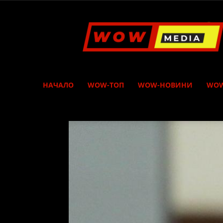
WOW
Media
НАЧАЛО
WOW-ТОП
WOW-НОВИНИ
WOW