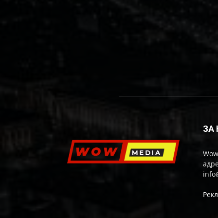
ЗА
Wow
адре
inf
Рек