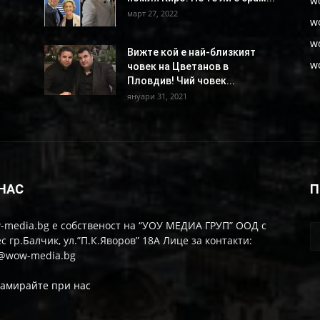
w
март 27, 2022
w
w
Вижте кой е най-близкият
w
човек на Цветанов в
Пловдив! Чий човек...
януари 31, 2021
 НАС
П
-media.bg е собственост на “УОУ МЕДИА ГРУП” ООД с
с гр.Балчик, ул.”П.К.Яворов” 18А Лице за контакти:
o@wow-media.bg
ламирайте при нас