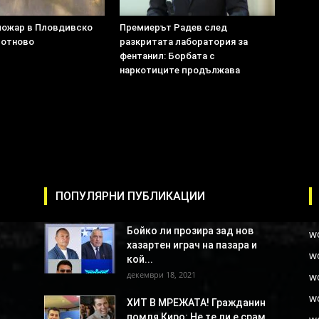
пожар в Пловдивско
Премиерът Радев след
 отново
разкритата лаборатория за
фентанил: Борбата с
наркотиците продължава
ПОПУЛЯРНИ ПУБЛИКАЦИИ
Бойко ли прозира зад нов
w
хазартен играч на пазара и
w
кой...
декември 18, 2021
w
w
ХИТ В МРЕЖАТА! Гражданин
помля Киро: Не те ли е срам...