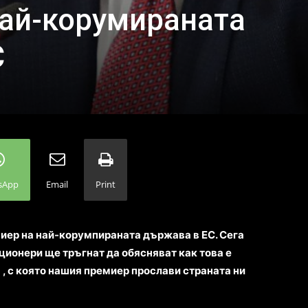
най-корумираната
С
sApp
Email
Print
миер на най-корумпираната държава в ЕС. Сега
ционери ще тръгнат да обясняват как това е
 , с която нашия премиер прослави страната ни