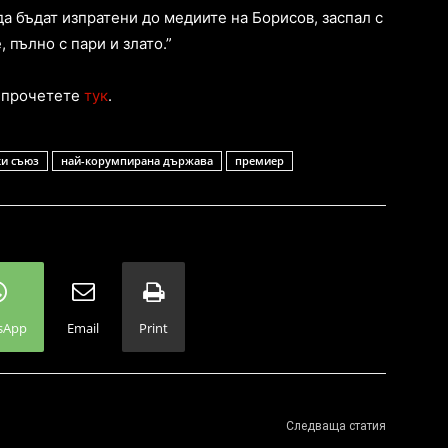
а бъдат изпратени до медиите на Борисов, заспал с
пълно с пари и злато.”
а прочетете
тук
.
ки съюз
най-корумпирана държава
премиер
sApp
Email
Print
Следваща статия