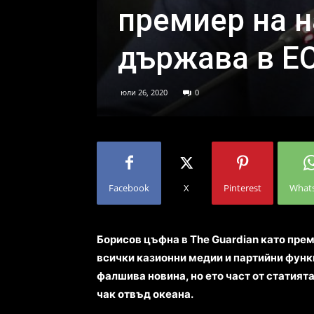
премиер на 
държава в Е
юли 26, 2020
0
Facebook
X
Pinterest
What
Борисов цъфна в The Guardian като пре
всички казионни медии и партийни функ
фалшива новина, но ето част от статията
чак отвъд океана.