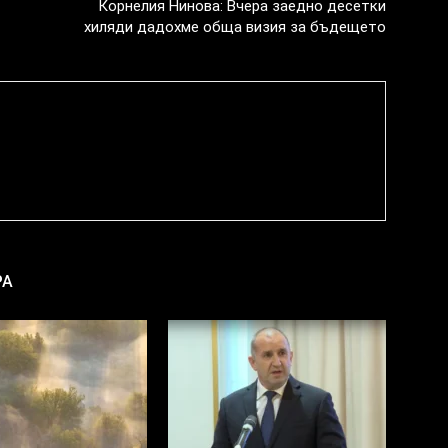
Корнелия Нинова: Вчера заедно десетки
хиляди дадохме обща визия за бъдещето
РА