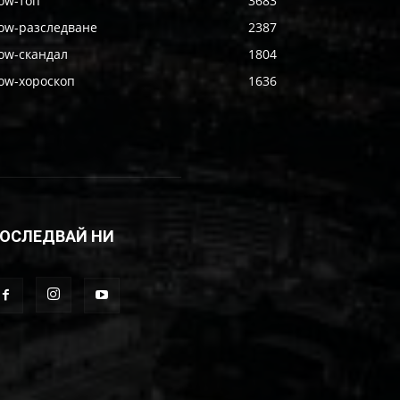
ow-топ
3683
ow-разследване
2387
ow-скандал
1804
ow-хороскоп
1636
ОСЛЕДВАЙ НИ