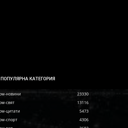
ПОПУЛЯРНА КАТЕГОРИЯ
ow-новини
23330
ow-свят
13116
ow-цитати
5473
ow-спорт
4306