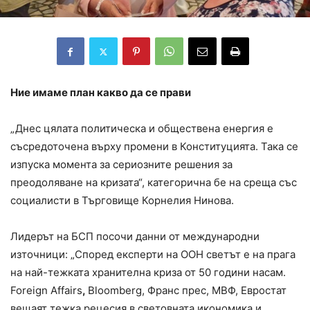
Ние имаме план какво да се прави
„Днес цялата политическа и обществена енергия е
съсредоточена върху промени в Конституцията. Така се
изпуска момента за сериозните решения за
преодоляване на кризата“, категорична бе на среща със
социалисти в Търговище Корнелия Нинова.
Лидерът на БСП посочи данни от международни
източници: „Според експерти на ООН светът е на прага
на най-тежката хранителна криза от 50 години насам.
Foreign Affairs
,
Bloomberg, Франс прес, МВФ, Евростат
вещаят тежка рецесия в световната икономика и