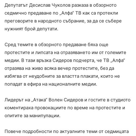
Депутатът Десислав Чуколов разказа в обзорното
седмично предаване по „Алфа“ ТВ как са протекли
преговорите в народното събрание, за да се събере
нужният брой депутати.
Сред темите в обзорното предаване бяха още
протестите и липсата на отразяването им от големите
медии. В тази връзка Сидеров подчерта, че ТВ „Алфа“
отразява на живо всяка вечер протестите, без да
избягва от неудобните за властта плакати, които не
попадат в ефира на националните медии.
Лидерът на „Атака“ Волен Сидеров и гостите в студиото
коментираха провокациите по време на протестите и
опитите за манипулации.
Повече подробности по актуалните теми от седмицата