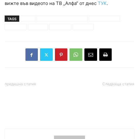
вижте във видеото на ТВ „Алфа“ от днес
ТУК
.
TAGS
атака
велико народно събрание
волен сидеров
подписка
пп атака
протести
свикване
предишна статия
Следваща статия
Крум Дончев: БСП
Корнелия Нинова: Решени
категорично показва
сме да сложим край на
стъпките към свобода и
безогледната сеч на
равноправие
горите