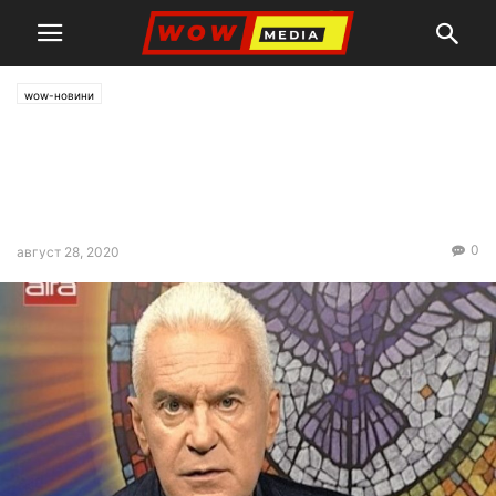
wow-новини
„Атака“ няма да подкрепи
подписката за свикване на
ВНС
0
август 28, 2020