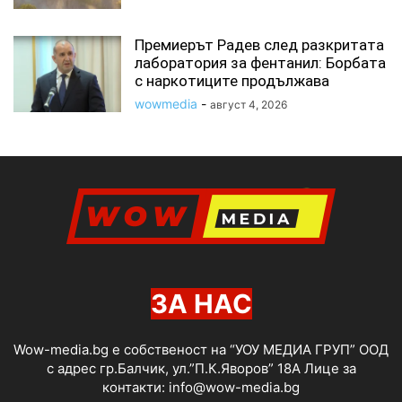
Премиерът Радев след разкритата
лаборатория за фентанил: Борбата
с наркотиците продължава
wowmedia
-
август 4, 2026
ЗА НАС
Wow-media.bg е собственост на “УОУ МЕДИА ГРУП” ООД
с адрес гр.Балчик, ул.”П.К.Яворов” 18А Лице за
контакти:
info@wow-media.bg