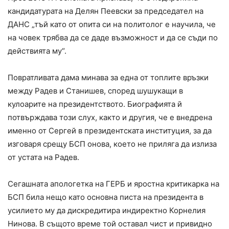
кандидатурата на Делян Пеевски за председател на
ДАНС „тъй като от опита си на политолог е научила, че
на човек трябва да се даде възможност и да се съди по
действията му“.
Повратливата дама минава за една от топлите връзки
между Радев и Станишев, според шушукащи в
кулоарите на президентството. Биографията й
потвърждава този слух, както и другия, че е внедрена
именно от Сергей в президентската институция, за да
изговаря срещу БСП онова, което не приляга да излиза
от устата на Радев.
Сегашната апологетка на ГЕРБ и яростна критикарка на
БСП била нещо като основна писта на президента в
усилието му да дискредитира индиректно Корнелия
Нинова. В същото време той оставал чист и привидно