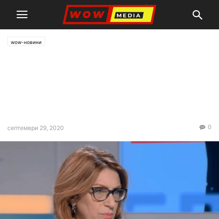
wow-новини
Румен Радев плаща на
Татяна Буруджиева. Тя
венцехвали ГЕРБ И
критикува БСП
0
септември 29, 2020