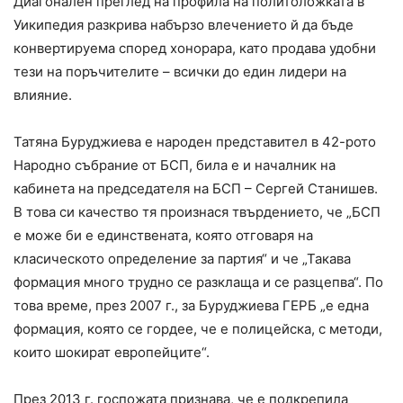
Диагонален преглед на профила на политоложката в
Уикипедия разкрива набързо влечението й да бъде
конвертируема според хонорара, като продава удобни
тези на поръчителите – всички до един лидери на
влияние.
Татяна Буруджиева е народен представител в 42-рото
Народно събрание от БСП, била е и началник на
кабинета на председателя на БСП – Сергей Станишев.
В това си качество тя произнася твърдението, че „БСП
е може би е единствената, която отговаря на
класическото определение за партия“ и че „Такава
формация много трудно се разклаща и се разцепва“. По
това време, през 2007 г., за Буруджиева ГЕРБ „е една
формация, която се гордее, че е полицейска, с методи,
които шокират европейците“.
През 2013 г. госпожата признава, че е подкрепила