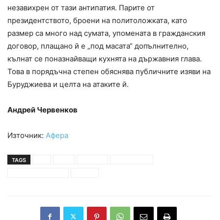
незавихрен от тази антипатия. Парите от
президентството, броени на политоложката, като
размер са много над сумата, упомената в гражданския
договор, плащано й е „под масата“ допълнително,
кълнат се поназнайващи кухнята на държавния глава.
Това в порядъчна степен обяснява публичните изяви на
Буруджиева и целта на атаките й.
Андрей Червенков
Източник:
Афера
TAGS
бсп
герб
критики
румен радев
татяна буруджиева
хвалби