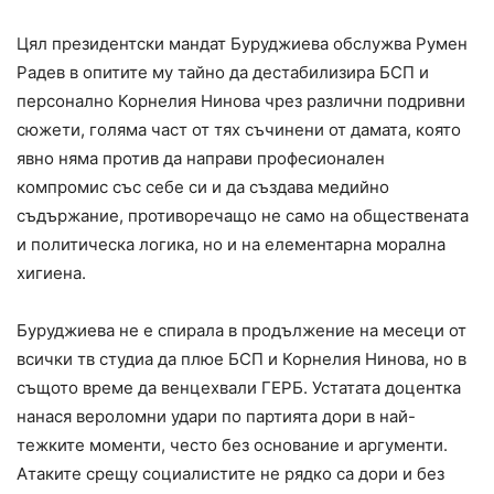
Цял президентски мандат Буруджиева обслужва Румен
Радев в опитите му тайно да дестабилизира БСП и
персонално Корнелия Нинова чрез различни подривни
сюжети, голяма част от тях съчинени от дамата, която
явно няма против да направи професионален
компромис със себе си и да създава медийно
съдържание, противоречащо не само на обществената
и политическа логика, но и на елементарна морална
хигиена.
Буруджиева не е спирала в продължение на месеци от
всички тв студиа да плюе БСП и Корнелия Нинова, но в
същото време да венцехвали ГЕРБ. Устатата доцентка
нанася вероломни удари по партията дори в най-
тежките моменти, често без основание и аргументи.
Атаките срещу социалистите не рядко са дори и без