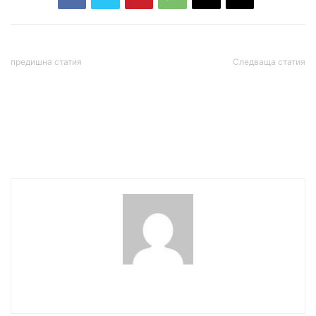
предишна статия
Следваща статия
Кремъл: Здравето на
Първи ТВ дебат: Байдън
Навални, както и на всеки
нарече Тръмп “Пудела на
руски гражданин, е
Путин“
важен приоритет за
Русия
wowmedia