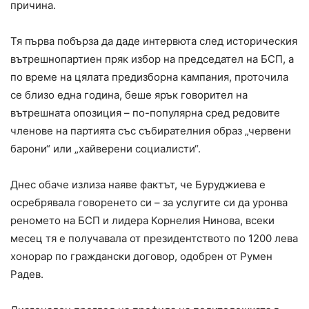
причина.
Тя първа побърза да даде интервюта след историческия
вътрешнопартиен пряк избор на председател на БСП, а
по време на цялата предизборна кампания, проточила
се близо една година, беше ярък говорител на
вътрешната опозиция – по-популярна сред редовите
членове на партията със събирателния образ „червени
барони“ или „хайверени социалисти“.
Днес обаче излиза наяве фактът, че Буруджиева е
осребрявала говоренето си – за услугите си да уронва
реномето на БСП и лидера Корнелия Нинова, всеки
месец тя е получавала от президентството по 1200 лева
хонорар по граждански договор, одобрен от Румен
Радев.