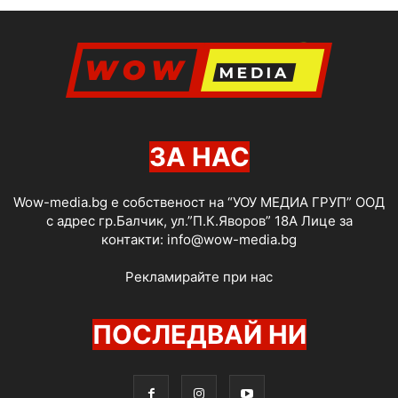
ЗА НАС
Wow-media.bg е собственост на “УОУ МЕДИА ГРУП” ООД
с адрес гр.Балчик, ул.”П.К.Яворов” 18А Лице за
контакти:
info@wow-media.bg
Рекламирайте при нас
ПОСЛЕДВАЙ НИ