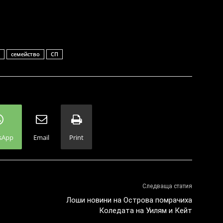
семейство
СП
sApp
Email
Print
Следваща статия
Лоши новини на Острова помрачиха
Коледата на Уилям и Кейт