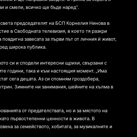
и и смели, всичко ще бъде наред“.
о света председателят на БСП Корнелия Нинова в
тие в Свободната телевизия, в което тя разкри
а повдигна завесата за първи път от личния ѝ живот,
пред широка публика.
ото си и сподели интересни щрихи, свързани с
те години, така и към настоящия момент. „Има
тат сега децата. Аз си спомням гроздобера,
сутрин. Зимните ни занимания, шейните на хълма в
ованията от предателствата, но и за мястото на
като първостепенни ценности в живота. В
вена за семейството, хобитата, за музикалните и