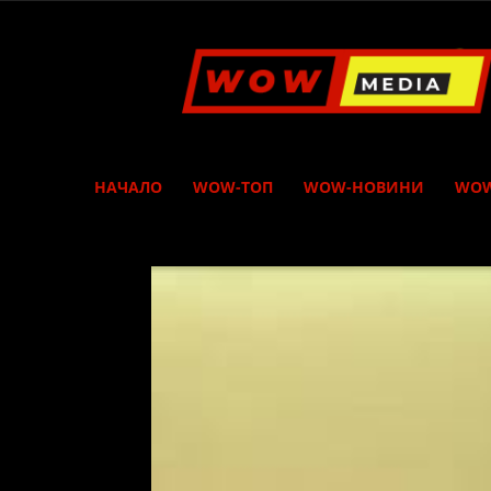
WOW
Media
НАЧАЛО
WOW-ТОП
WOW-НОВИНИ
WOW