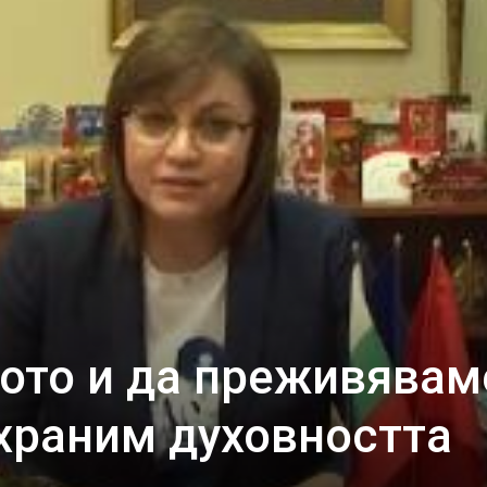
ото и да преживявам
храним духовността