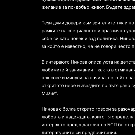
желание за по-добър живот. Бъдете здрав
Тези думи довери към зрителите тук и п
рамките на специалното ѝ празнично учас
себе си като човек и зад политика. Нинов
за който е известно, че не говори често 
В интервюто Нинова описа уюта на детств
любимите ѝ занимания – както в отминали
плюсове и минуси на начина, по който рас
откритото небе и звездите по пътя рано 
Мизия“.
Нинова с болка открито говори за разочар
любовта и надеждата, които тя определя 
интервюто председателят на БСП бе откро
литературните си предпочитания.