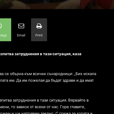
sApp
Email
Print
изпитва затруднения в тази ситуация, каза
а се обърна към всички сънародници: „Бих искала
илата им. Да им пожелая да бъдат здрави и да имат
зпитва затруднения в тази ситуация. Вярвайте в
ени, то зависи от всеки от нас. Горе главите,
ожем и ще направим заедно. С грижа за хората и