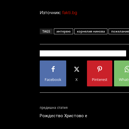
Източник:
fakti.bg
TAGS
интервю
корнелия нинова
пожелание
Facebook
X
Pinterest
What
предишна статия
Рождество Христово е