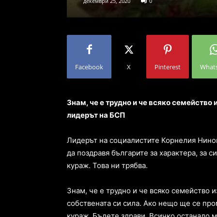
декември 25, 2020
0
Facebook
X
Pinterest
What
Знам, че е трудно и че всяко семейство 
лидерът на БСП
Лидерът на социалистите Корнелия Нинов
да поздравя българите за характера, за с
кураж. Това ни трябва.
Знам, че е трудно и че всяко семейство и
собствената си сила. Ако нещо ще се пром
кураж. Бъдете здрави. Всичко останало м