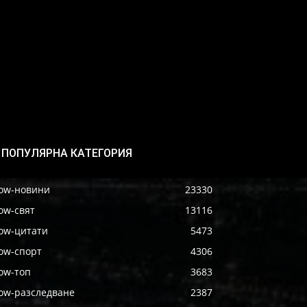
ПОПУЛЯРНА КАТЕГОРИЯ
ow-новини
23330
ow-свят
13116
ow-цитати
5473
ow-спорт
4306
ow-топ
3683
ow-разследване
2387