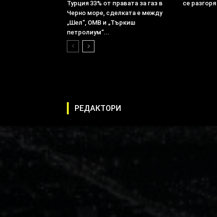
Турция 33% от правата за газ в
се разгоря
Черно море, сделката е между
„Шел“, ОМВ и „Търкиш
петролиум“...
РЕДАКТОРИ