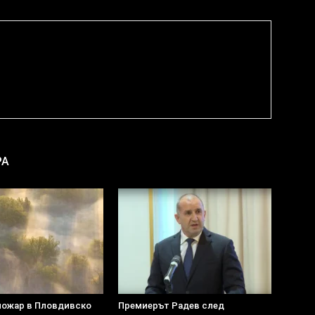
РА
пожар в Пловдивско
Премиерът Радев след