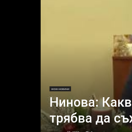
wow-новини
Нинова: Какв
трябва да съ