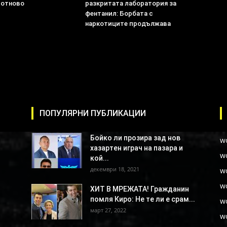
 отново
разкритата лаборатория за
фентанил: Борбата с
наркотиците продължава
ПОПУЛЯРНИ ПУБЛИКАЦИИ
Бойко ли прозира зад нов
w
хазартен играч на пазара и
w
кой...
декември 18, 2021
w
w
ХИТ В МРЕЖАТА! Гражданин
помля Киро: Не те ли е срам...
w
март 27, 2022
w