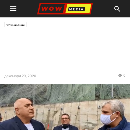
wow-новини
Борисов инспектира
подпорната стена по пътя за
Рилския манастир: Парите
са при вас, вършете работа!
0
декември 29, 2020