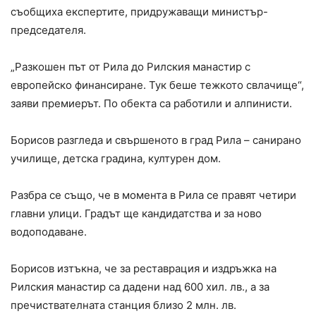
съобщиха експертите, придружаващи министър-
председателя.
„Разкошен път от Рила до Рилския манастир с
европейско финансиране. Тук беше тежкото свлачище“,
заяви премиерът. По обекта са работили и алпинисти.
Борисов разгледа и свършеното в град Рила – санирано
училище, детска градина, културен дом.
Разбра се също, че в момента в Рила се правят четири
главни улици. Градът ще кандидатства и за ново
водоподаване.
Борисов изтъкна, че за реставрация и издръжка на
Рилския манастир са дадени над 600 хил. лв., а за
пречиствателната станция близо 2 млн. лв.