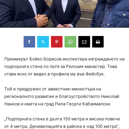
Премиерът Бойко Борисов инспектира изграждането на
подпорната стена по пътя за Рилския манастир. Това
става ясно от видео в профила му във Фейсбук.
Той е придружен от заместник-министъра на
регионалното развитие и благоустройството Николай
Нанков и кмета на град Рила Георги Кабзималски.
„Подпорната стена е дълга 150 метра и висока повече
от 4 метра. Денивелацията в района е над 100 метра”,