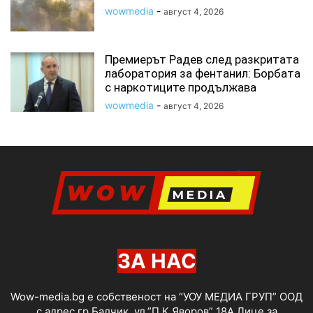
wowmedia
-
август 4, 2026
Премиерът Радев след разкритата
лаборатория за фентанил: Борбата
с наркотиците продължава
wowmedia
-
август 4, 2026
ЗА НАС
Wow-media.bg е собственост на “УОУ МЕДИА ГРУП” ООД
с адрес гр.Балчик, ул.”П.К.Яворов” 18А Лице за