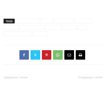
TAGS
бойко борисов
видео
изграждане
инспекция
на живо
подпорна стена
премиер
профил
път
рилския манастир
фейсбук
предишна статия
Следваща статия
Петролът поскъпна
Над 60% от гражданите
заради очакванията за
на РСМ са против анекс
нарастване на търсенето
към договора с България