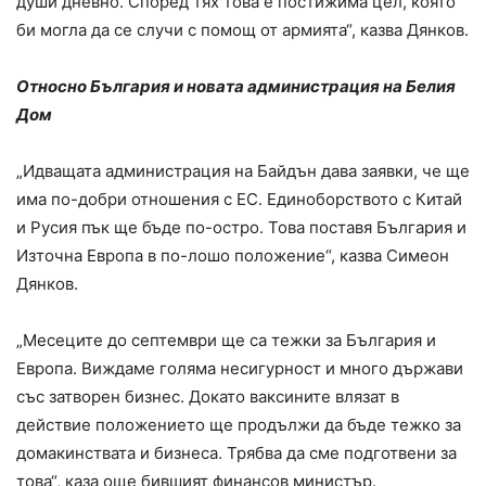
души дневно. Според тях това е постижима цел, която
би могла да се случи с помощ от армията“, казва Дянков.
Относно България и новата администрация на Белия
Дом
„Идващата администрация на Байдън дава заявки, че ще
има по-добри отношения с ЕС. Единоборството с Китай
и Русия пък ще бъде по-остро. Това поставя България и
Източна Европа в по-лошо положение“, казва Симеон
Дянков.
„Месеците до септември ще са тежки за България и
Европа. Виждаме голяма несигурност и много държави
със затворен бизнес. Докато ваксините влязат в
действие положението ще продължи да бъде тежко за
домакинствата и бизнеса. Трябва да сме подготвени за
това“, каза още бившият финансов министър.