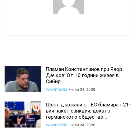
wowmedia
СВЪРЗАНИ СТАТИИ
Пламен Константинов при Явор
Дачков: От 10 години живея в
Сибир....
wowmedia
-
юли 24, 2026
Шест държави от ЕС бламират 21-
вия пакет санкции, докато
германското общество...
wowmedia
-
юли 24, 2026