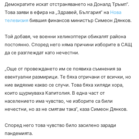
Демократите искат отстраняването на Доналд Тръмп“.
Това заяви в ефира на „Здравей, България“ на
Нова
телевизия
бившия финансов министър Симеон Дянков.
Той добавя, че военни хеликоптери обикалят района
постоянно. Според него няма причини изборите в САЩ
да се разглеждат като нечестни.
„Още от провеждането им се появиха съмнения за
евентуални размирици. Те бяха отричани от всички, но
ние видяхме какво се случи. Това бяха хиляди хора,
които щурмуваха Капитолия. В една част от
населението има чувство, че изборите са били
нечестни, но аз не смятам така“, каза Симеон Дянков.
Според него това чувство било засилено заради
пандемията.