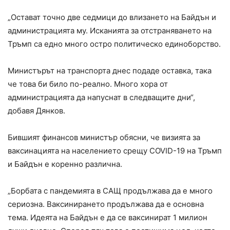
„Остават точно две седмици до влизането на Байдън и
администрацията му. Исканията за отстраняването на
Тръмп са едно много остро политическо единоборство.
Министърът на транспорта днес подаде оставка, така
че това би било по-реално. Много хора от
администрацията да напуснат в следващите дни“,
добавя Дянков.
Бившият финансов министър обясни, че визията за
ваксинацията на населението срещу COVID-19 на Тръмп
и Байдън е коренно различна.
„Борбата с пандемията в САЩ продължава да е много
сериозна. Ваксинирането продължава да е основна
тема. Идеята на Байдън е да се ваксинират 1 милион