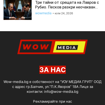
Три тайни от срещата на Лавров с
Рубио. Песков разкри неочакван...
wowmedia
-
юли 24, 2026
ЗА НАС
Wow-media.bg е собственост на “УОУ МЕДИА ГРУП” ООД
с адрес гр.Балчик, ул.”П.К.Яворов” 18А Лице за
контакти:
info@wow-media.bg
Рекламирайте при нас