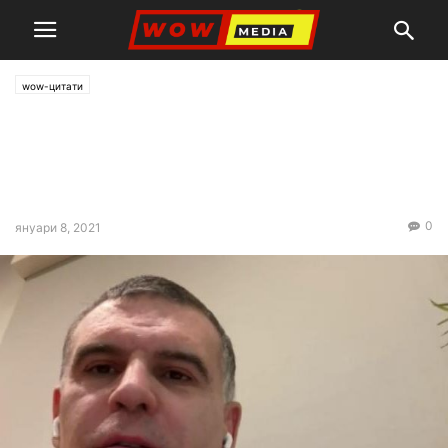
wow-цитати
Симеон Дянков: Не смятам,
че изборите в САЩ са били
нечестни
0
януари 8, 2021