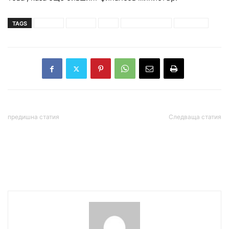
TAGS
избори
мнение
сащ
симеон дянков
честност
предишна статия
Следваща статия
Татяна Дончева: ГЕРБ
Проф. Кантарджиев:
събра изключителен
Очакваме до август да
ресурс, щавейки бизнеса
имаме 1,5 милиона
15 години
ваксинирани