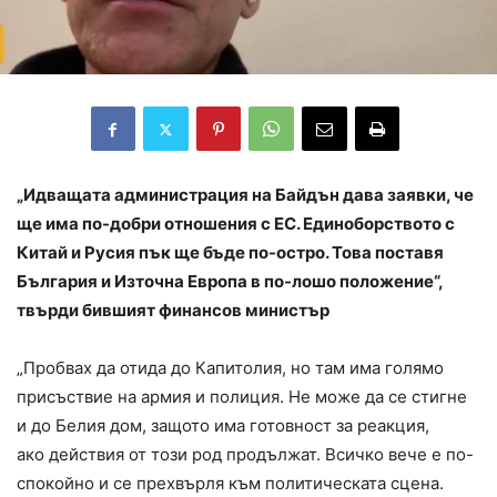
„Идващата администрация на Байдън дава заявки, че
ще има по-добри отношения с ЕС. Единоборството с
Китай и Русия пък ще бъде по-остро. Това поставя
България и Източна Европа в по-лошо положение“,
твърди бившият финансов министър
„Пробвах да отида до Капитолия, но там има голямо
присъствие на армия и полиция. Не може да се стигне
и до Белия дом, защото има готовност за реакция,
ако действия от този род продължат. Всичко вече е по-
спокойно и се прехвърля към политическата сцена.