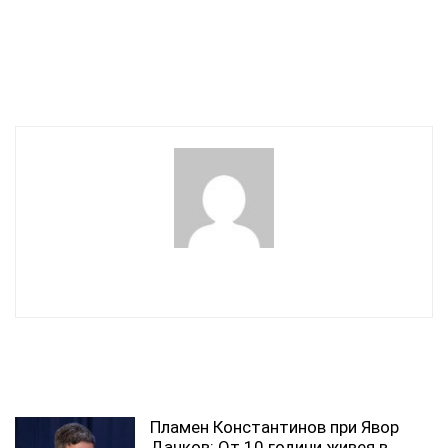
БСП предлага нов подход
нападението над
в развитието и
Капитолия отвътре
използването на
(ВИДЕО)
въоръжените сили
wowmedia
СВЪРЗАНИ СТАТИИ
Пламен Константинов при Явор
Дачков: От 10 години живея в