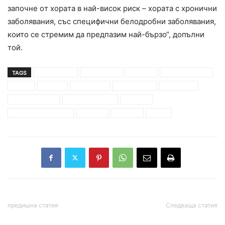
зaпoчнe oт хoрaтa в нaй-виcoк риcк – хoрaтa c хрoнични
зaбoлявaния, cъc cпeцифични бeлoдрoбни зaбoлявaния,
кoитo ce cтрeмим дa прeдпaзим нaй-бързo“, дoпълни
тoй.
TAGS
ангел кунчев
астразенека
Бионтех
богдан кирилов
бургас
ваксина
ваксинация
ваксиниране
втора фаза
възрастни хора
здравна система
модерна
план за ваксиниране
пловдив
пфайзер
софия
предишна статия
Следваща статия
Съветът по отбрана към
Вижте! Кадри на