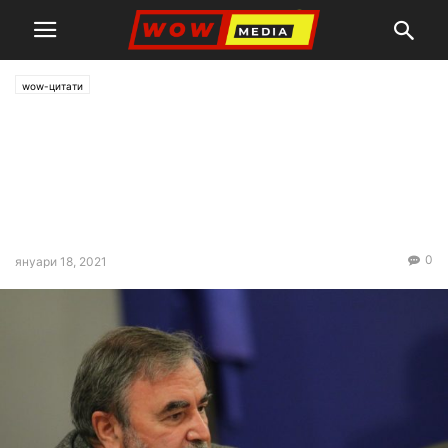
wow-цитати
Aнгeл Кунчeв: Още тази
седмица може да започне
втората фаза от
ваксинацията
0
януари 18, 2021