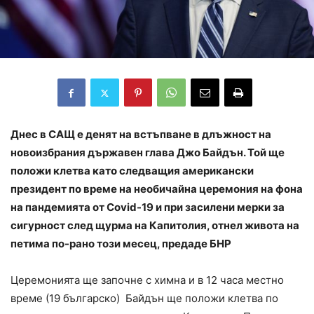
Днес в САЩ е денят на встъпване в длъжност на
новоизбрания държавен глава Джо Байдън. Той ще
положи клетва като следващия американски
президент по време на необичайна церемония на фона
на пандемията от Covid-19 и при засилени мерки за
сигурност след щурма на Капитолия, отнел живота на
петима по-рано този месец, предаде БНР
Церемонията ще започне с химна и в 12 часа местно
време (19 българско) Байдън ще положи клетва по