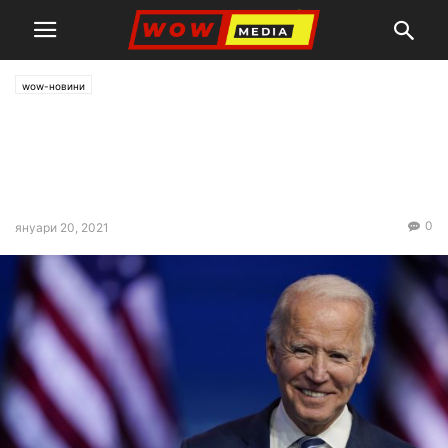
wow-новини
Джо Байдън встъпва в
длъжност като президент на
САЩ
0
януари 20, 2021