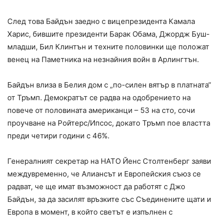
След това Байдън заедно с вицепрезидента Камала
Харис, бившите президенти Барак Обама, Джордж Буш-
младши, Бил Клинтън и техните половинки ще положат
венец на Паметника на незнайния войн в Арлингтън.
Байдън влиза в Белия дом с „по-силен вятър в платната“
от Тръмп. Демократът се радва на одобрението на
повече от половината американци – 53 на сто, сочи
проучване на Ройтерс/Ипсос, докато Тръмп пое властта
преди четири години с 46%.
Генералният секретар на НАТО Йенс Столтенберг заяви
междувременно, че Алиансът и Европейския съюз се
радват, че ще имат възможност да работят с Джо
Байдън, за да засилят връзките със Съединените щати и
Европа в момент, в който светът е изпълнен с