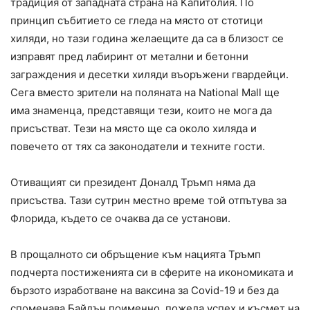
традиция от западната страна на Капитолия. По
принцип събитието се гледа на място от стотици
хиляди, но тази година желаещите да са в близост се
изправят пред лабиринт от метални и бетонни
заграждения и десетки хиляди въоръжени гвардейци.
Сега вместо зрители на поляната на National Mall ще
има знаменца, представящи тези, които не мога да
присъстват. Тези на място ще са около хиляда и
повечето от тях са законодатели и техните гости.
Отиващият си президент Доналд Тръмп няма да
присъства. Тази сутрин местно време той отпътува за
Флорида, където се очаква да се установи.
В прощалното си обръщение към нацията Тръмп
подчерта постиженията си в сферите на икономиката и
бързото изработване на ваксина за Covid-19 и без да
споменава Байдън поименно, пожела успех и късмет на