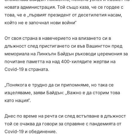
новата администрация. Той също каза, че се гордее с
това, че е „първият президент от десетилетия насам,
който не е започнал нови войни“
Oт своя страна в навечерието на влизането си в
длъжност след пристигането си във Вашингтон пред
мемориала на Линкълн Байдън ръководи церемония за
почитане паметта на над 400-хилядите жертви на
Covid-19 в страната.
„Понякога е трудно да си припомняме, но така се
изцеляваме, заяви Байдън: „Важно е да сторим това
като нация“.
Днес по време на речта си след встъпване в длъжност
той се очаква да говори за справяне с пандемията от
Covid-19 и обединение.