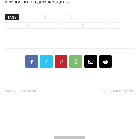
и защитата на демокрацията.
TAGS
встъпване
джо байдън
длъжност
доналд тръмп
капитолия
коронавирус
пандемия
президент
сащ
церемония
предишна статия
Следваща статия
Голямото състезание ще
СЗО: „Британският щам“
е между ГЕРБ и БСП
на коронавируса е
засечен в 60 държави