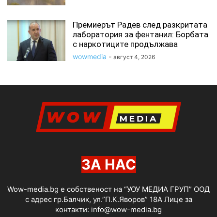
Премиерът Радев след разкритата
лаборатория за фентанил: Борбата
с наркотиците продължава
wowmedia
-
август 4, 2026
ЗА НАС
Wow-media.bg е собственост на “УОУ МЕДИА ГРУП” ООД
с адрес гр.Балчик, ул.”П.К.Яворов” 18А Лице за
контакти:
info@wow-media.bg