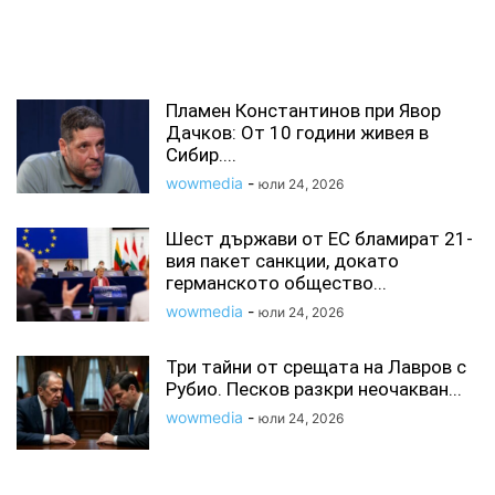
СВЪРЗАНИ СТАТИИ
Пламен Константинов при Явор
Дачков: От 10 години живея в
Сибир....
wowmedia
-
юли 24, 2026
Шест държави от ЕС бламират 21-
вия пакет санкции, докато
германското общество...
wowmedia
-
юли 24, 2026
Три тайни от срещата на Лавров с
Рубио. Песков разкри неочакван...
wowmedia
-
юли 24, 2026