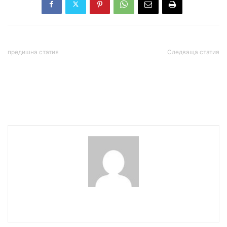
предишна статия
Следваща статия
Нинова: Спрете се!
Климатолог:
Срутището ГЕРБ влачи
Температурите падат с
страната ни надолу по
20-25 градуса в края на
склона!
седмицата
wowmedia