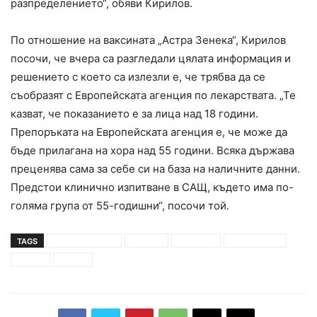
разпределението“, обяви Кирилов.
По отношение на ваксината „Астра Зенека“, Кирилов
посочи, че вчера са разгледали цялата информация и
решението с което са излезли е, че трябва да се
съобразят с Европейската агенция по лекарствата. „Те
казват, че показанието е за лица над 18 години.
Препоръката на Европейската агенция е, че може да
бъде прилагана на хора над 55 години. Всяка държава
преценява сама за себе си на база на наличните данни.
Предстои клинично изпитване в САЩ, където има по-
голяма група от 55-годишни“, посочи той.
TAGS
богдан кирилов
ваксини
германия
коронавирус
пратка
пътува