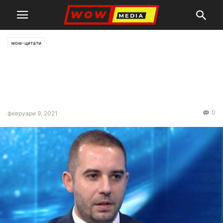
wow-цитати
Богдан Кирилов: Пратката с
ваксини от Германия вече
пътува към България
0
февруари 9, 2021