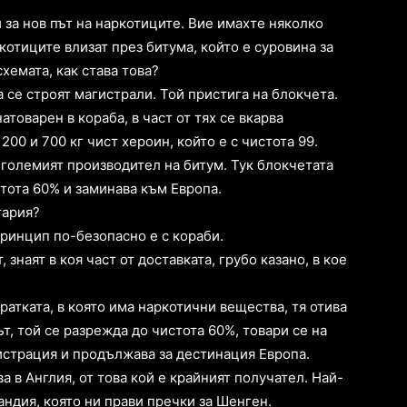
 за нов път на наркотиците. Вие имахте няколко
котиците влизат през битума, който е суровина за
хемата, как става това?
 се строят магистрали. Той пристига на блокчета.
атоварен в кораба, в част от тях се вкарва
00 и 700 кг чист хероин, който е с чистота 99.
й-големият производител на битум. Тук блокчетата
стота 60% и заминава към Европа.
гария?
принцип по-безопасно е с кораби.
 знаят в коя част от доставката, грубо казано, в кое
пратката, в която има наркотични вещества, тя отива
т, той се разрежда до чистота 60%, товари се на
истрация и продължава за дестинация Европа.
 в Англия, от това кой е крайният получател. Най-
андия, която ни прави пречки за Шенген.