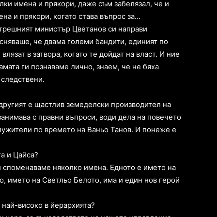
алки имена и прякори, даже съм забелязал, че и
на и прякори, когато става въпрос за…
вътрешният министър Цветанов си направи
сняваше, че двама големи бандити, единият по
влязат в затвора, когато те дойдат на власт. И ние
амата ги познаваме лично, знаем, че не бяха
 следствени.
 другият е щастлив земеделски производител на
занимава с правни въпроси, води дела на повечето
лужители по времето на Ваньо Танов. И понеже е
та и Цайса?
и споменаваме няколко имена. Едното е името на
о, името на Светльо Белото, има и един нов герой
и най-високо в йерархията?