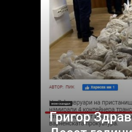
wow-скандал
Григор Здрав