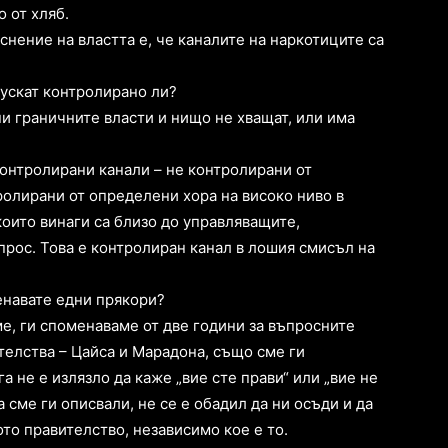
 от хляб.
нение на властта е, че каналите на наркотиците са
 пускат контролирано ли?
ни граничните власти и нищо не хващат, или има
контролирани канали – не контролирани от
тролирани от определени хора на високо ниво в
оито винаги са близо до управляващите,
прос. Това е контролиран канал в лошия смисъл на
менавате едни прякори?
е, ги споменаваме от две години за въпросните
елства – Цайса и Марадона, също сме ги
 не е излязло да каже „вие сте прави“ или „вие не
а сме ги описвали, не се е обадил да ни осъди и да
ото правителство, независимо кое е то.