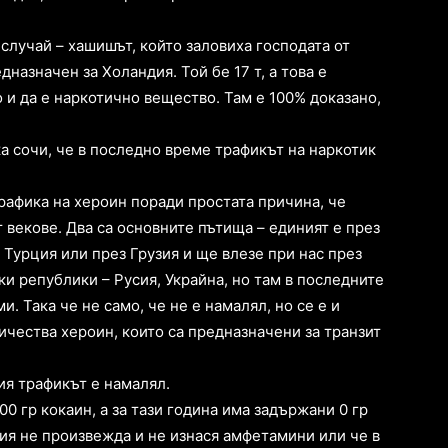
 случай – хашишът, който заловиха господата от
назначен за Холандия. Той бе 17 т, а това е
 и да е наркотично вещество. Там е 100% доказано,
а сочи, че в последно време трафикът на наркотик
рафика на хероин поради простата причина, че
т векове. Два са основните пътища – единият е през
Турция или през Грузия и ще влезе при нас през
ки републики – Русия, Украйна, но там в последните
 Така че не само, че не е намалял, но се е и
ичества хероин, които са предназначени за транзит
ия трафикът е намалял.
0 гр кокаин, а за тази година има задържани 0 гр
ия не произвежда и не изнася амфетамини или че в