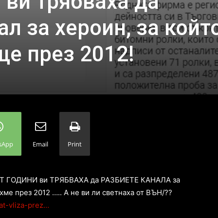
 ви трябваха да
ал за хероин, за койт
ще през 2012!
sApp
Email
Print
ЕТ ГОДИНИ ви ТРЯБВАХА да РАЗБИЕТЕ КАНАЛА за
ме през 2012 ….. А не ви ли светнаха от ВЪН/??
nat-vliza-prez…