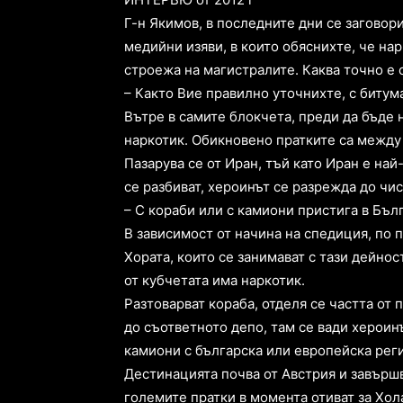
Г-н Якимов, в последните дни се заговори
медийни изяви, в които обяснихте, че нар
строежа на магистралите. Каква точно е с
– Както Вие правилно уточнихте, с битума
Вътре в самите блокчета, преди да бъде н
наркотик. Обикновено пратките са между 2
Пазарува се от Иран, тъй като Иран е на
се разбиват, хероинът се разрежда до чи
– С кораби или с камиони пристига в Бъл
В зависимост от начина на спедиция, по 
Хората, които се занимават с тази дейност,
от кубчетата има наркотик.
Разтоварват кораба, отделя се частта от 
до съответното депо, там се вади хероинъ
камиони с българска или европейска рег
Дестинацията почва от Австрия и завършва
големите пратки в момента отиват за Хол