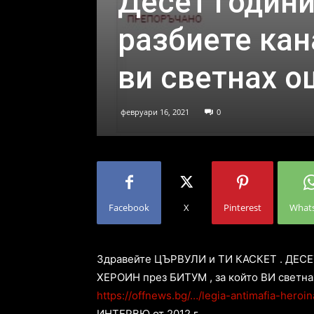
Десет години
разбиете кан
ви светнах о
февруари 16, 2021
0
Facebook
X
Pinterest
What
Здравейте ЦЪРВУЛИ и ТИ КАСКЕТ . ДЕС
ХЕРОИН през БИТУМ , за който ВИ светнах
https://offnews.bg/…/legia-antimafia-heroi
ИНТЕРВЮ от 2012 г