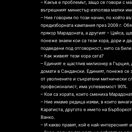
– Какъв е проблемът, защо се говори с м
вътрешният министър използва малки име
– Ние говорим по този начин, по който 
предизборната кампания през 2009 г. Обя
прякор Марадоната, а другият – Цайса, ще 
понеже знаем кои са тези хора, дори и дв
подведени под отговорност, нито са били
– Как живеят тези хора сега?
– Единият е щастлив милионер в Гърция,
домати в Сандански. Единият, понеже се 
от уволнените и съкратени митнически с
професионалист, има успеваемост 90%.
– Кои са хората, които смениха Марадона
– Ние имаме редица изяви, в които винаг
Каратиста, другото е името на Бърборкот
Ванко.
– И какво правят, кой е най-интересният 