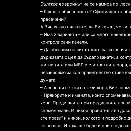
България хероинът не се намира по-лесно
– Какво е обяснението? Официалното обяс
пресечени?
А Вие какво очаквате, да Ви кажат, че ги
– Има 2 варианта – или са много некадър
контролирани канали.
– Да обясним на читателите какво значи 
държавата с цел да бъдат хванати, а кон
митниците или МВР и съответните хора, к
независимо за кое правителство става въ
думата.
– А знае ли се кои са тези хора, Вие спо
– Прякорите и имената, които споменавам
хора. Предишните при предишните правит
споменавали. И никое правителство досега
сте прави“ и никой, колкото и подробно д
се познае. И така ще бъде и при следващ