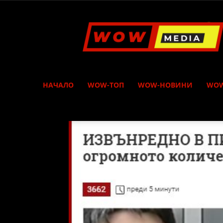
WOW
Media
НАЧАЛО
WOW-ТОП
WOW-НОВИНИ
WOW