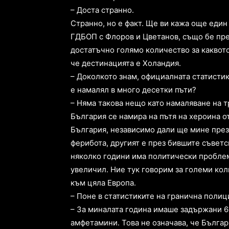
– Доста странно.
Странно, но е факт. Ще ви кажа още един
ГДБОП с Флоров и Цветанов, също бе пред
достатъчно голямо количество за каквото
че дестинацията е Холандия.
– Доколкото знам, официалната статистик
е намалял в много десетки пъти?
– Няма такова нещо като намаляване на т
България се намира на пътя на хероина о
България, независимо дали ще мине през 
ферибота, другият е през бившите съветс
няколко години има политически проблеми.
увеличил. Ние тук говорим за големи кол
към цяла Европа.
– Поне в статистиките на гранична полиц
– За миналата година имаше задържани 60
амфетамини. Това не означава, че Българ