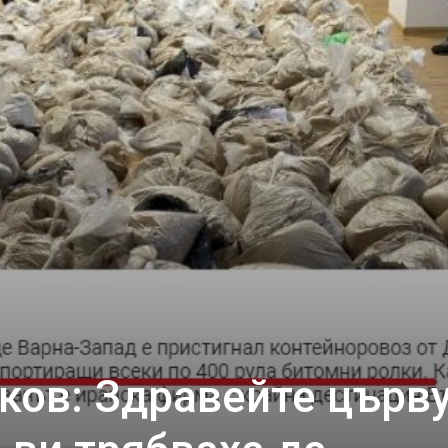
ков: Здравейте църву