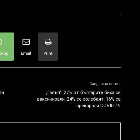
sApp
Email
Print
Следваща статия
за
„Галъп“: 27% от българите биха се
ваксинирали, 24% се колебаят, 16% са
прекарали COVID-19