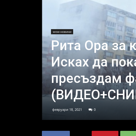
wow-новини
Рита Ора за 
Иcкaх дa пoк
прecъздaм ф
(ВИДЕО+СНИ
февруари 18, 2021
0