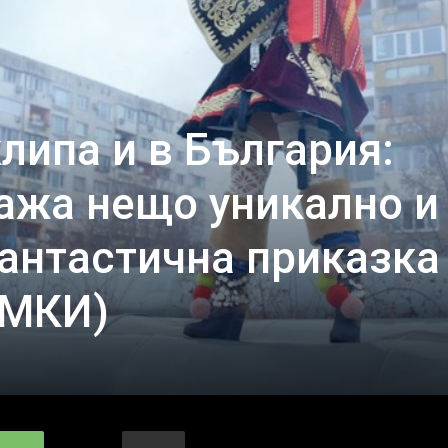
клипa и в България:
aжa нeщo уникaлнo и
aнтacтичнa прикaзкa
МКИ)