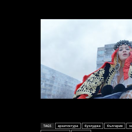
TAGS
архитектура
бузлуджа
българия
з