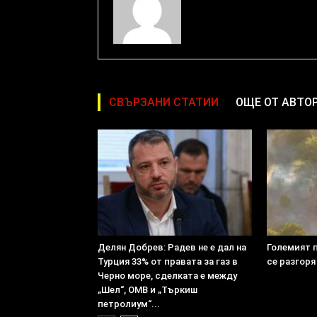
СВЪРЗАНИ СТАТИИ
ОЩЕ ОТ АВТО
Делян Добрев: Радев не е дал на
Големият 
Турция 33% от правата за газ в
се разгоря
Черно море, сделката е между
„Шел“, ОМВ и „Търкиш
петролиум“...