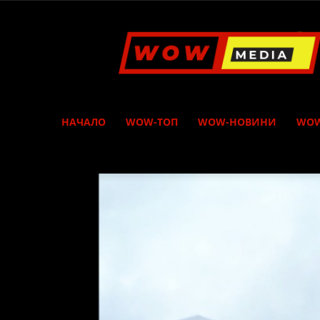
WOW
Media
НАЧАЛО
WOW-ТОП
WOW-НОВИНИ
WOW