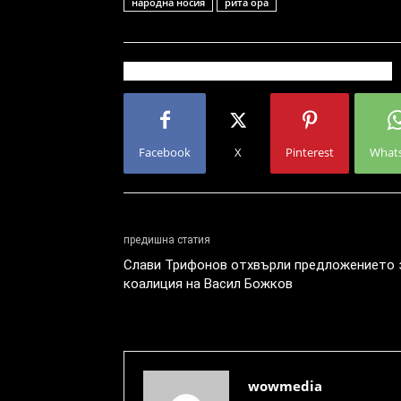
народна носия
рита ора
Facebook
X
Pinterest
What
предишна статия
Слави Трифонов отхвърли предложението 
коалиция на Васил Божков
wowmedia