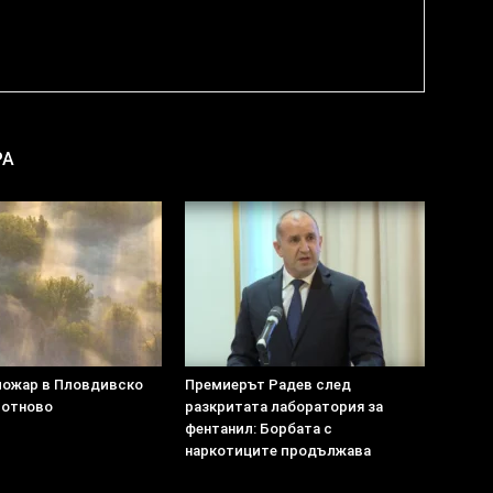
РА
пожар в Пловдивско
Премиерът Радев след
 отново
разкритата лаборатория за
фентанил: Борбата с
наркотиците продължава