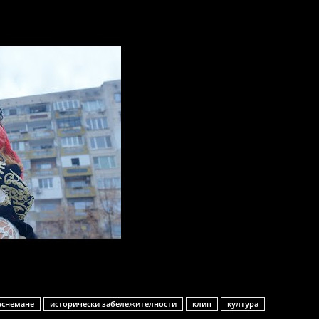
аснемане
исторически забележителности
клип
култура