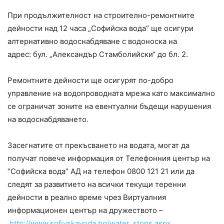
При продължителност на строително-ремонтните
дейности над 12 часа „Софийска вода” ще осигури
алтернативно водоснабдяване с водоноска на
адрес: бул. „Александър Стамболийски“ до бл. 2.
Ремонтните дейности ще осигурят по-добро
управление на водопроводната мрежа като максимално
се ограничат зоните на евентуални бъдещи нарушения
на водоснабдяването.
Засегнатите от прекъсването на водата, могат да
получат повече информация от Телефонния център на
“Софийска вода” АД на телефон 0800 121 21 или да
следят за развитието на всички текущи теренни
дейности в реално време чрез Виртуалния
информационен център на дружеството –
http://www.sofiyskavoda.bg/water_stops.aspx
.