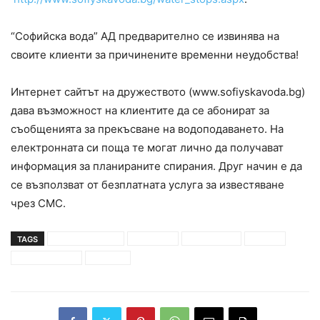
“Софийска вода” АД предварително се извинява на
своите клиенти за причинените временни неудобства!
Интернет сайтът на дружеството (www.sofiyskavoda.bg)
дава възможност на клиентите да се абонират за
съобщенията за прекъсване на водоподаването. На
електронната си поща те могат лично да получават
информация за планираните спирания. Друг начин е да
се възползват от безплатната услуга за известяване
чрез СМС.
TAGS
водоснабдяване
временно
прекъсване
райони
софийска вода
столица