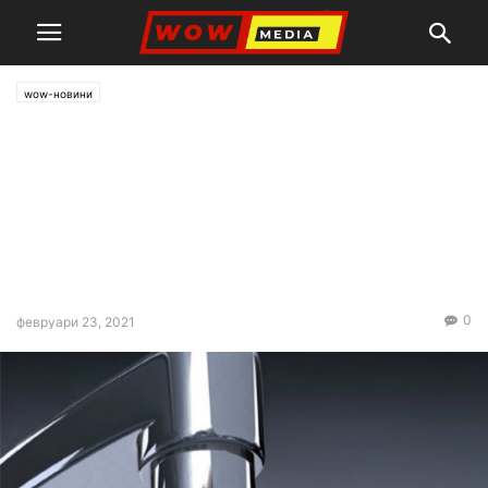
wow-новини
„Софийска вода” временно
ще прекъсне
водоснабдяването на 23
февруари в някои части на
столицата
0
февруари 23, 2021