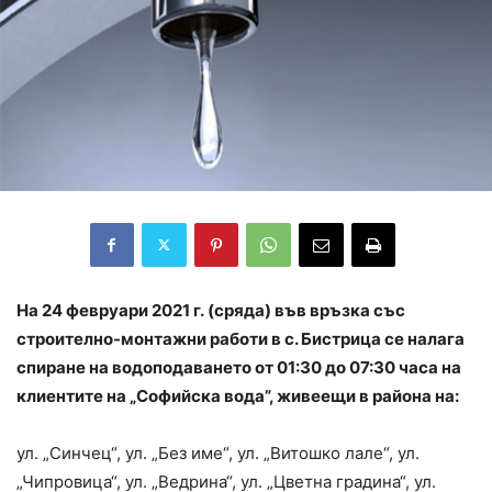
На 24 февруари 2021 г. (сряда) във връзка със
строително-монтажни работи в с. Бистрица се налага
спиране на водоподаването от 01:30 до 07:30 часа на
клиентите на „Софийска вода”, живеещи в района на:
ул. „Синчец“, ул. „Без име“, ул. „Витошко лале“, ул.
„Чипровица“, ул. „Ведрина“, ул. „Цветна градина“, ул.