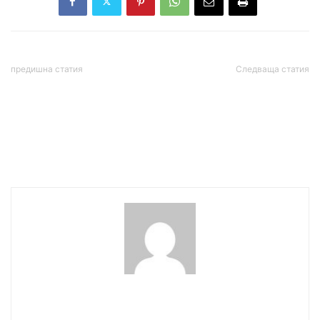
предишна статия
Следваща статия
Партията на Божков ще
Извършиха първата в
участва в изборите чрез
България роботизирана
ПП БНО
операция за
отстраняване на тумор на
панкреаса
wowmedia