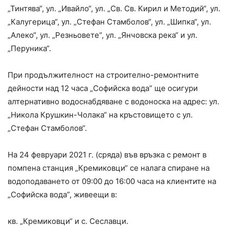
„Тинтява“, ул. „Ивайло“, ул. „Св. Св. Кирил и Методий“, ул.
„Калугерица“, ул. „Стефан Стамболов“, ул. „Шипка“, ул.
„Алеко“, ул. „Резньовете“, ул. „Янчовска река“ и ул.
„Перуника“.
При продължителност на строително-ремонтните
дейности над 12 часа „Софийска вода” ще осигури
алтернативно водоснабдяване с водоноска на адрес: ул.
„Никола Крушкин-Чолака“ на кръстовището с ул.
„Стефан Стамболов“.
На 24 февруари 2021 г. (сряда) във връзка с ремонт в
помпена станция „Кремиковци“ се налага спиране на
водоподаването от 09:00 до 16:00 часа на клиентите на
„Софийска вода”, живеещи в:
кв. „Кремиковци“ и с. Сеславци.