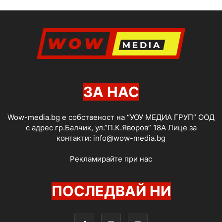
ЗА НАС
Wow-media.bg е собственост на “УОУ МЕДИА ГРУП” ООД
с адрес гр.Балчик, ул.”П.К.Яворов” 18А Лице за
контакти:
info@wow-media.bg
Рекламирайте при нас
ПОСЛЕДВАЙ НИ