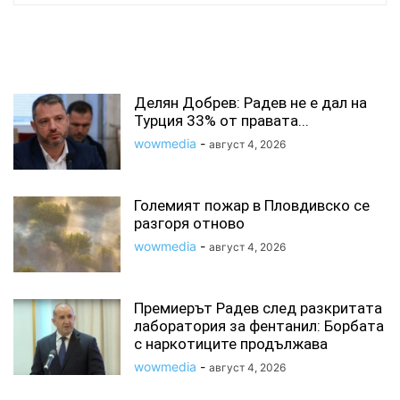
СВЪРЗАНИ СТАТИИ
Делян Добрев: Радев не е дал на
Турция 33% от правата...
wowmedia
-
август 4, 2026
Големият пожар в Пловдивско се
разгоря отново
wowmedia
-
август 4, 2026
Премиерът Радев след разкритата
лаборатория за фентанил: Борбата
с наркотиците продължава
wowmedia
-
август 4, 2026