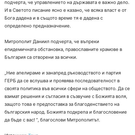
подчерта, че управлението на държавата е важно дело.
И в Светото писание ясно е казано, че всяка власт е от
Бога дадена и в същото време тя е дадена с
определено предназначение.
Митрополит Даниил подчерта, че въпреки
епидемичната обстановка, православните храмове в
България са отворени за всички.
„Ние апелираме и занапред ръководството и партия
ГЕРБ да се вслушва и проявява последователност в
своята политика във всички сфери на обществото. Да се
взимат решения и съгласия в съзвучие с Божията воля,
защото това е предпоставка за благоденствието на
българския народ. Божията подкрепа и благословение
да бъде с вас! ”, благослови Митрополитът.