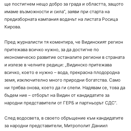
ще постигнем нещо добро за града и областта, защото
имаме възможности и сила”, заяви при старта на
предизборната кампания водачът на листата Росица
Кирова.
Пред журналисти тя коментира, че Видинският регион
притежава всичко нужно, за да достигне по
икономическо развитие останалите региони в страната
и излезе в челните редици: „Видинско притежава
всичко, което е нужно – вода, прекрасна плодородна
земя, изключително много природни богатства. Само
ни трябва онова, което да ги слепи. Надявам се, това да
бъдем ние – отборът на Видин от кандидатите за
народни представители от ГЕРБ и партньорът СДС”.
След водосвета, в своето обръщение към кандидатите
за народни представители, Митрополит Даниил