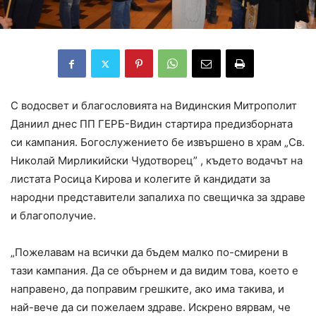
С водосвет и благословията на Видинския Митрополит
Даниил днес ПП ГЕРБ-Видин стартира предизборната
си кампания. Богослужението бе извършено в храм „Св.
Николай Мирликийски Чудотворец” , където водачът на
листата Росица Кирова и колегите й кандидати за
народни представители запалиха по свещичка за здраве
и благополучие.
„Пожелавам на всички да бъдем малко по-смирени в
тази кампания. Да се обърнем и да видим това, което е
направено, да поправим грешките, ако има такива, и
най-вече да си пожелаем здраве. Искрено вярвам, че