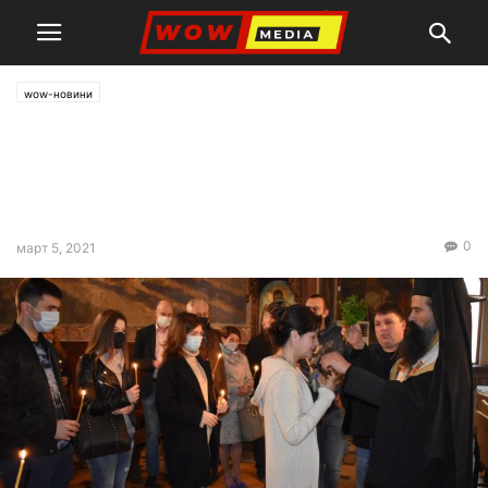
wow-новини
С водосвет ГЕРБ-Видин
стартира предизборната си
кампания
0
март 5, 2021