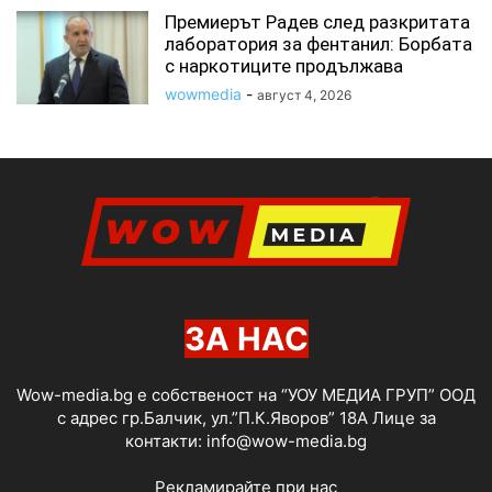
Премиерът Радев след разкритата
лаборатория за фентанил: Борбата
с наркотиците продължава
wowmedia
-
август 4, 2026
ЗА НАС
Wow-media.bg е собственост на “УОУ МЕДИА ГРУП” ООД
с адрес гр.Балчик, ул.”П.К.Яворов” 18А Лице за
контакти:
info@wow-media.bg
Рекламирайте при нас