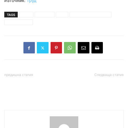
Източник:
Труд
TAGS
видин
водосвет
герб
предизборна кампания
росица кирова
предишна статия
Следваща статия
Напрежението около
СКАНДАЛ! Продадохме
допинг скандалът в
менте снаряди на
плуването нарасна
Украйна!