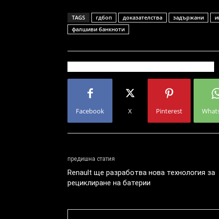
TAGS
гдбоп
доказателства
задържани
и
фалшиви банкноти
Facebook
X
Pinterest
What
предишна статия
Renault ще разработва нова технология за
рециклиране на батерии