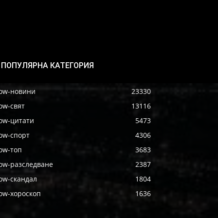
ПОПУЛЯРНА КАТЕГОРИЯ
ow-новини
23330
ow-свят
13116
ow-цитати
5473
ow-спорт
4306
ow-топ
3683
ow-разследване
2387
ow-скандал
1804
ow-хороскоп
1636