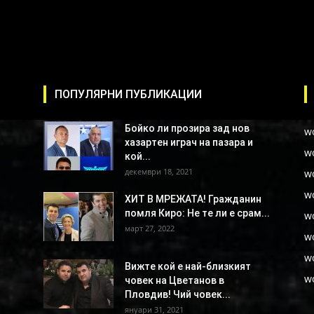
ПОПУЛЯРНИ ПУБЛИКАЦИИ
Бойко ли прозира зад нов
w
хазартен играч на пазара и
w
кой...
декември 18, 2021
w
w
ХИТ В МРЕЖАТА! Гражданин
помля Киро: Не те ли е срам...
w
март 27, 2022
w
w
Вижте кой е най-близкият
w
човек на Цветанов в
Пловдив! Чий човек...
януари 31, 2021