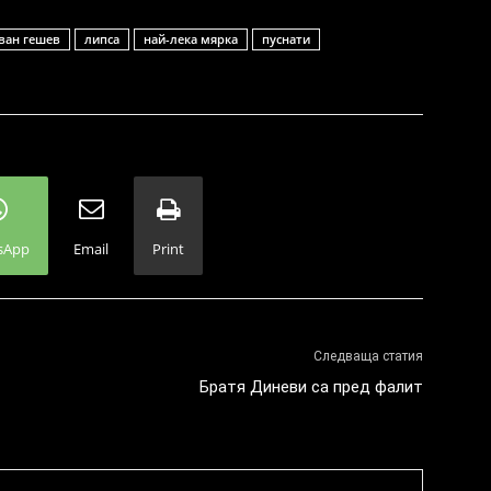
ван гешев
липса
най-лека мярка
пуснати
sApp
Email
Print
Следваща статия
Братя Диневи са пред фалит