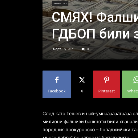
wow-топ
СМЯХ! Фалши
ГДБОП били з
март 18, 2021
0
Facebook
X
Pinterest
What
След като Гешев и най-умнаааааатаааа с
милиони фалшиви банкноти били хванали
поредния прокурорско – бопаджийски таш
много добра“ по адрес на бопаджиите.