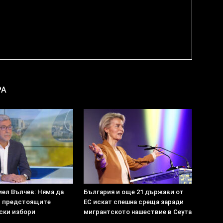
РА
иел Вълчев: Няма да
България и още 21 държави от
в предстоящите
ЕС искат спешна среща заради
ски избори
мигрантското нашествие в Сеута