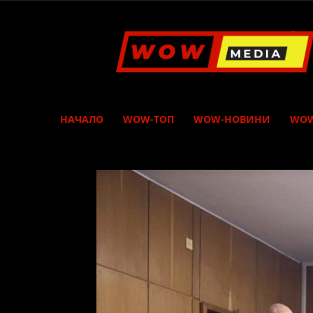
WOW
Media
НАЧАЛО
WOW-ТОП
WOW-НОВИНИ
WOW