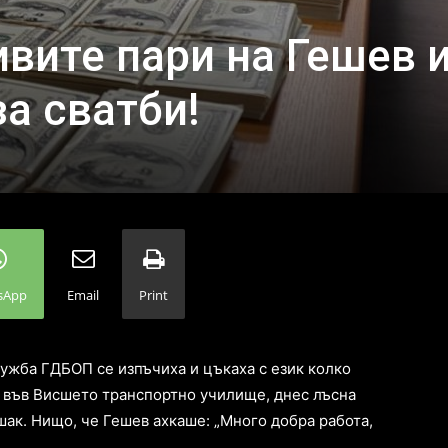
вите пари на Гешев 
а сватби!
sApp
Email
Print
лужба ГДБОП се изпъчиха и цъкаха с език колко
 във Висшето транспортно училище, днес лъсна
ак. Нищо, че Гешев ахкаше: „Много добра работа,