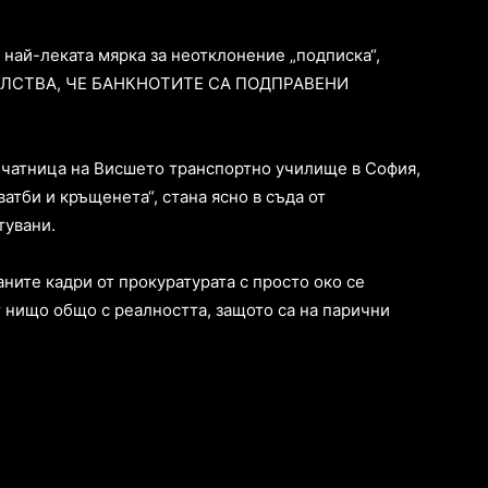
 най-леката мярка за неотклонение „подписка“,
ТЕЛСТВА, ЧЕ БАНКНОТИТЕ СА ПОДПРАВЕНИ
печатница на Висшето транспортно училище в София,
ватби и кръщенета“, стана ясно в съда от
тувани.
ните кадри от прокуратурата с просто око се
т нищо общо с реалността, защото са на парични