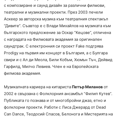
с композиране и саунд дизайн за различни филмови,
театрални и музикални проекти. През 2003 печели
Аскеер за авторска музика към театралния спектакъл
“Дивите”. Съавтор е с Влади Михайлов на музиката към
българското предложение за Оскар “Кецове”, отличена
с наградата на Филмовата академия за оригинален
саундтрак. С електронния си проект Fake подгрява
Prodigy на първия им концерт в България, а с Булгара
свири и с Ал ди Меола, Били Кобъм, Хюмън Тъч, Дейвид
Гарфилд, Милчо Левиев. Член е на Европейската
филмова академия.
Музикалната кариера на китариста
Петър Миланов
от
2002 е свързана с Фолклорния ансамбъл “Филип Кутев”.
Публиката го познава и от многобройни джаз, етно и
фолклорни проекти. Работи с Лиса Джерард от Dead
Can Dance, Теодосий Спасов, Белонога и Мистерията на