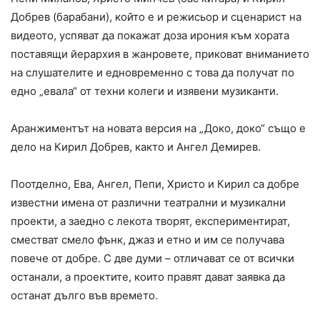
Добрев (барабани), който е и режисьор и сценарист на
видеото, успяват да покажат доза ирония към хората
поставящи йерархия в жанровете, приковат вниманието
на слушателите и едновременно с това да получат по
едно „евала“ от техни колеги и изявени музиканти.
Аранжиментът на новата версия на „Доко, доко“ също е
дело на Кирил Добрев, както и Ангел Демирев.
Поотделно, Ева, Ангел, Пепи, Христо и Кирил са добре
известни имена от различни театрални и музикални
проекти, a заедно с лекота творят, експериментират,
сместват смело фънк, джаз и етно и им се получава
повече от добре. С две думи – отличават се от всички
останали, а проектите, които правят дават заявка да
останат дълго във времето.