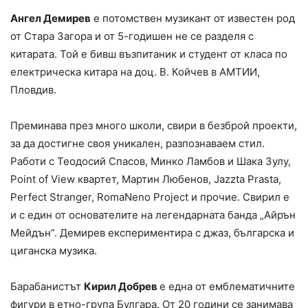
Ангел Демирев
е потомствен музикант от известен род
от Стара Загора и от 5-годишен не се разделя с
китарата. Той е бивш възпитаник и студент от класа по
електрическа китара на доц. В. Койчев в АМТИИ,
Пловдив.
Преминава през много школи, свири в безброй проекти,
за да достигне своя уникален, разпознаваем стил.
Работи с Теодосий Спасов, Минко Ламбов и Шака Зулу,
Point of View квартет, Мартин Любенов, Jazzta Prasta,
Perfect Stranger, RomaNeno Project и прочие. Свирил е
и с един от основателите на легендарната банда „Айрън
Мейдън”. Демирев експериментира с джаз, българска и
циганска музика.
Барабанистът
Кирил Добрев
е една от емблематичните
фигури в етно-група Булгара. От 20 години се занимава