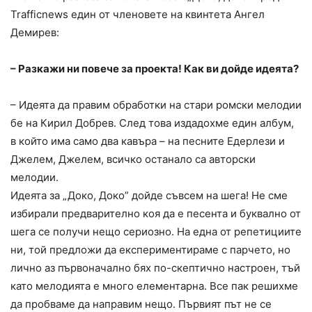
Trafficnews един от членовете на квинтета Ангел
Демирев:
– Разкажи ни повече за проекта! Как ви дойде идеята?
– Идеята да правим обработки на стари ромски мелодии
бе на Кирил Добрев. След това издадохме един албум,
в който има само два кавъра – на песните Едерлези и
Джелем, Джелем, всичко останало са авторски
мелодии.
Идеята за „Доко, Доко” дойде съвсем на шега! Не сме
избирали предварително коя да е песента и буквално от
шега се получи нещо сериозно. На една от репетициите
ни, той предложи да експериментираме с парчето, но
лично аз първоначално бях по-скептично настроен, тъй
като мелодията е много елементарна. Все пак решихме
да пробваме да направим нещо. Първият път не се