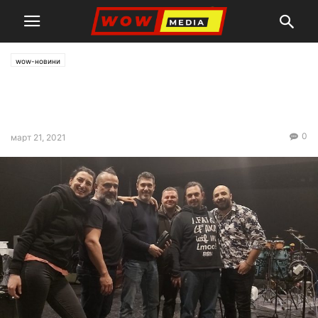
wow-новини
Нова версия на „Доко, доко“
разби клишетата (ВИДЕО)
0
март 21, 2021