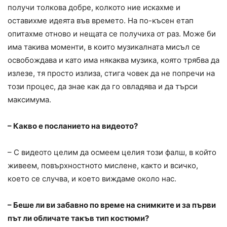
получи толкова добре, колкото ние искахме и
оставихме идеята във времето. На по-късен етап
опитахме отново и нещата се получиха от раз. Може би
има такива моменти, в които музикалната мисъл се
освобождава и като има някаква музика, която трябва да
излезе, тя просто излиза, стига човек да не попречи на
този процес, да знае как да го овладява и да търси
максимума.
– Какво е посланието на видеото?
– С видеото целим да осмеем целия този фалш, в който
живеем, повърхностното мислене, както и всичко,
което се случва, и което виждаме около нас.
– Беше ли ви забавно по време на снимките и за първи
път ли обличате такъв тип костюми?