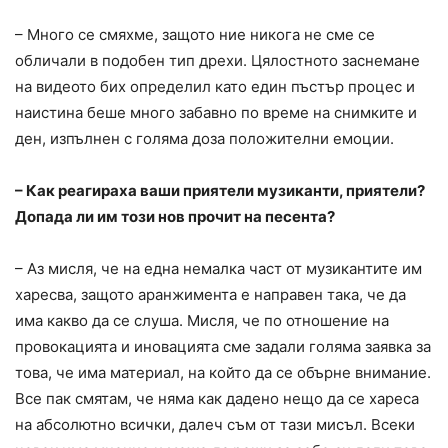
– Много се смяхме, защото ние никога не сме се
обличали в подобен тип дрехи. Цялостното заснемане
на видеото бих определил като един пъстър процес и
наистина беше много забавно по време на снимките и
ден, изпълнен с голяма доза положителни емоции.
– Как реагираха ваши приятели музиканти, приятели?
Допада ли им този нов прочит на песента?
– Аз мисля, че на една немалка част от музикантите им
харесва, защото аранжимента е направен така, че да
има какво да се слуша. Мисля, че по отношение на
провокацията и иновацията сме задали голяма заявка за
това, че има материал, на който да се обърне внимание.
Все пак смятам, че няма как дадено нещо да се хареса
на абсолютно всички, далеч съм от тази мисъл. Всеки