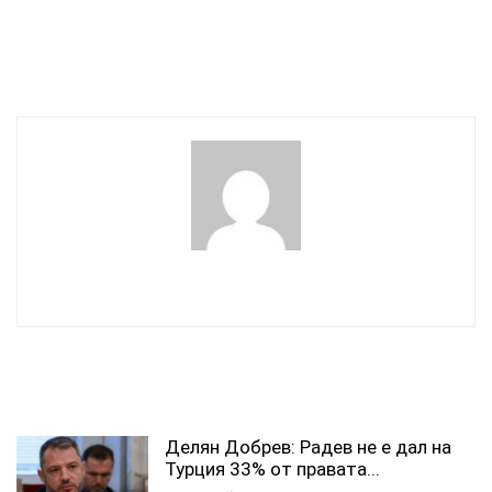
Жени Калканджиева
Синът на Тодор Живков
коментира красотата
прекарва дните си в
изгнание на село
wowmedia
СВЪРЗАНИ СТАТИИ
Делян Добрев: Радев не е дал на
Турция 33% от правата...