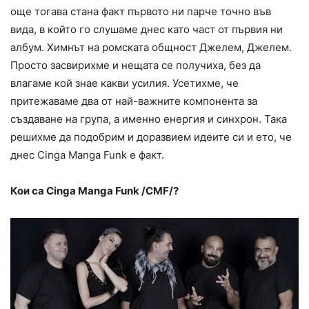
още тогава стана факт първото ни парче точно във
вида, в който го слушаме днес като част от първия ни
албум. Химнът на ромската общност Джелем, Джелем.
Просто засвирихме и нещата се получиха, без да
влагаме кой знае какви усилия. Усетихме, че
притежаваме два от най-важните компонента за
създаване на група, а именно енергия и синхрон. Така
решихме да подобрим и доразвием идеите си и ето, че
днес Cinga Manga Funk e факт.
Кои са Cinga Manga Funk /CMF/?