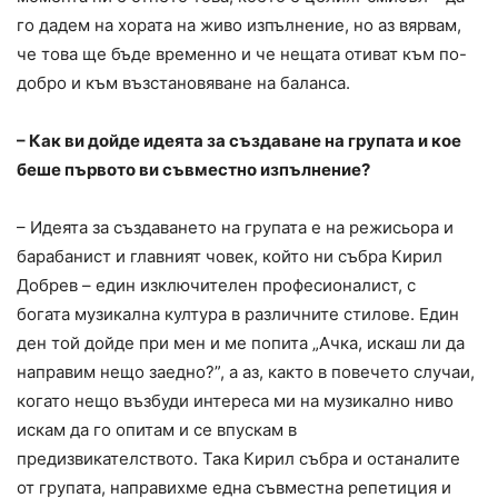
го дадем на хората на живо изпълнение, но аз вярвам,
че това ще бъде временно и че нещата отиват към по-
добро и към възстановяване на баланса.
– Как ви дойде идеята за създаване на групата и кое
беше първото ви съвместно изпълнение?
– Идеята за създаването на групата е на режисьора и
барабанист и главният човек, който ни събра Кирил
Добрев – един изключителен професионалист, с
богата музикална култура в различните стилове. Един
ден той дойде при мен и ме попита „Ачка, искаш ли да
направим нещо заедно?”, а аз, както в повечето случаи,
когато нещо възбуди интереса ми на музикално ниво
искам да го опитам и се впускам в
предизвикателството. Така Кирил събра и останалите
от групата, направихме една съвместна репетиция и