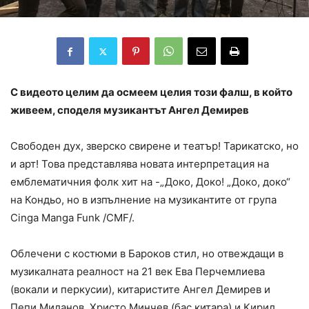
С видеото целим да осмеем целия този фалш, в който
живеем, споделя музикантът Ангел Демирев
Свободен дух, зверско свирене и театър! Тарикатско, но
и арт! Това представлява новата интерпретация на
емблематичния фолк хит на -„Доко, Доко! „Доко, доко“
на Кондьо, но в изпълнение на музикантите от група
Cinga Manga Funk /CMF/.
Облечени с костюми в Бароков стил, но отвеждащи в
музикалната реалност на 21 век Ева Перчемлиева
(вокали и перкусии), китаристите Ангел Демирев и
Пепи Миланов, Христо Минчев (бас китара) и Кирил