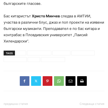
българските гласове.
Бас китаристът
Христо Минчев
следва в АМТИИ,
участва в различни блус, джаз и поп проекти на изявени
български музиканти. Преподавател е по бас китара и
контрабас в Пловдивския университет „Паисий
Хилендарски”.
TAGS
CMF
ангел демирев
доко доко
кирил добрев
пепи миланов
песен
христо минчев
предишна статия
Следваща статия