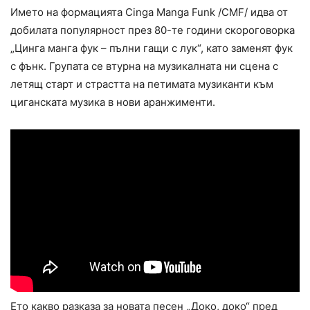
Името на формацията Cinga Manga Funk /CMF/ идва от
добилата популярност през 80-те години скороговорка
„Цинга манга фук – пълни гащи с лук“, като заменят фук
с фънк. Групата се втурна на музикалната ни сцена с
летящ старт и страстта на петимата музиканти към
циганската музика в нови аранжименти.
Ето какво разказа за новата песен „Доко, доко“ пред