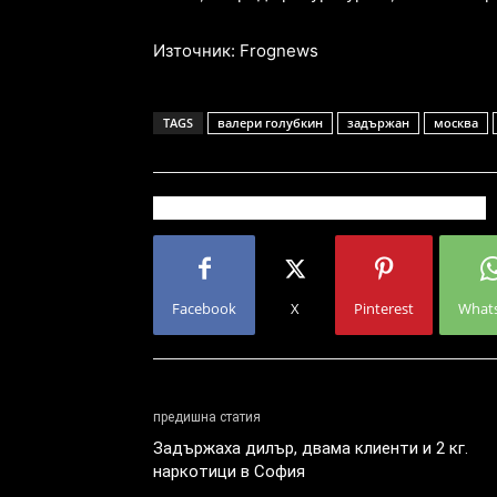
Източник: Frognews
TAGS
валери голубкин
задържан
москва
Facebook
X
Pinterest
What
предишна статия
Задържаха дилър, двама клиенти и 2 кг.
наркотици в София