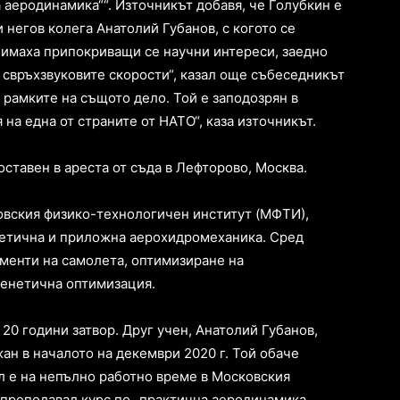
 аеродинамика““. Източникът добавя, че Голубкин е
и негов колега Анатолий Губанов, с когото се
, имаха припокриващи се научни интереси, заедно
 свръхзвуковите скорости“, казал още събеседникът
 рамките на същото дело. Той е заподозрян в
а една от страните от НАТО“, каза източникът.
оставен в ареста от съда в Лефторово, Москва.
овския физико-технологичен институт (MФТИ),
ретична и приложна аерохидромеханика. Сред
ементи на самолета, оптимизиране на
генетична оптимизация.
 20 години затвор. Друг учен, Анатолий Губанов,
ан в началото на декември 2020 г. Той обаче
л е на непълно работно време в Московския
 преподавал курс по „практична аеродинамика