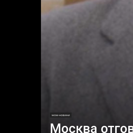
wow-новини
Москва отгов