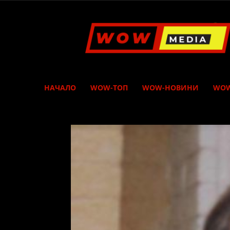
WOW
Media
НАЧАЛО
WOW-ТОП
WOW-НОВИНИ
WOW