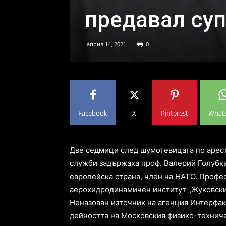
предавал суп
април 14, 2021
0
Facebook
X
Pinterest
What
Две седмици след шумотевицата по арест
служби задържаха проф. Валерий Голубкин
европейска страна, член на НАТО. Профе
аерохидродинамичен институт „Жуковски
Неназован източник на агенция Интерфакс
дейността на Московския физико-техниче