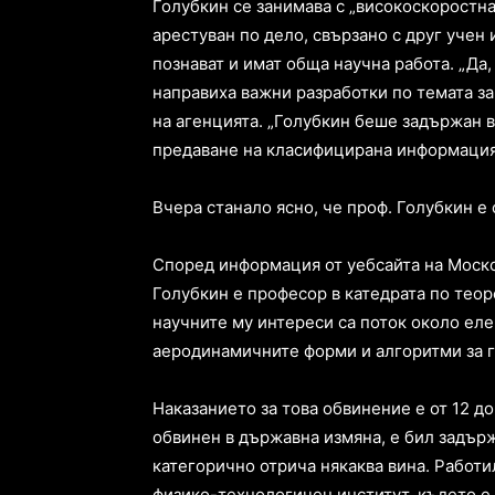
Голубкин се занимава с „високоскоростна
арестуван по дело, свързано с друг учен 
познават и имат обща научна работа. „Да
направиха важни разработки по темата за
на агенцията. „Голубкин беше задържан в
предаване на класифицирана информация н
Вчера станало ясно, че проф. Голубкин е 
Според информация от уебсайта на Моск
Голубкин е професор в катедрата по тео
научните му интереси са поток около ел
аеродинамичните форми и алгоритми за 
Наказанието за това обвинение е от 12 до
обвинен в държавна измяна, е бил задърж
категорично отрича някаква вина. Работи
физико-технологичен институт, където е