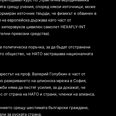
ята срещу учения, според някои източници, може
формиран източник твърди, че физикът е обвинен в
на европейска държава като част от
а хиперзвуков цивилен самолет HEXAFLY-INT
елни превозни средства).
за политическа поръчка, за да бъдат отстранени
ото общество, че НАТО застрашава националната
арестът на проф. Валерий Голубкин е част от
ло разкриването на шпионска мрежа в София,
би няма да пестят усилия, за да докажат, че
с от страна на НАТО и страни, членки на алианса.
инението срещу шестимата български граждани,
ли за руската страна.