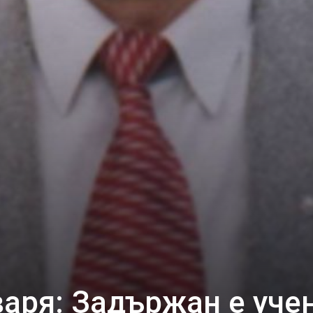
аря: Задържан е учен