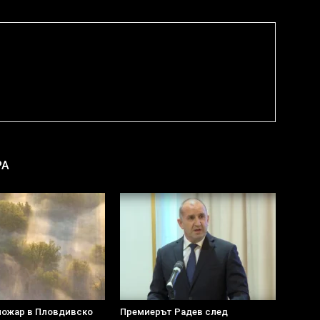
РА
пожар в Пловдивско
Премиерът Радев след