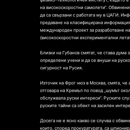
на високоскоростни самолети“. Обвинени
да са свързани с работата му в ЦАГИ. Ин
предаване на класифицирана информация 
международен проект за разработване н
(високоскоростни експериментални летат
Близки на Губанов смятат, че става дума 
определени учени и да се внуши на руск
сигурност на Русия.
Източик на Фрог нюз в Москва, смята, че 
отговара на Кремъл по повод „шумът око
обслужвала руски интереси“. Руските служ
руските тайни са обект на засилен интере
Досега не е ясно какво се случва с обв
които, според прокуратурата, са шпионира