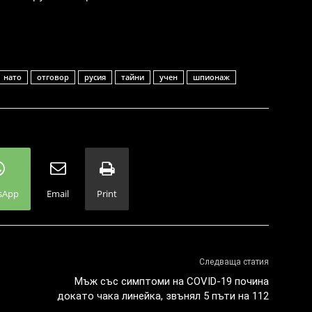
нато
отговор
русия
тайни
учен
шпионаж
sApp
Email
Print
Следваща статия
Мъж със симптоми на COVID-19 почина
докато чака линейка, звънял 5 пъти на 112