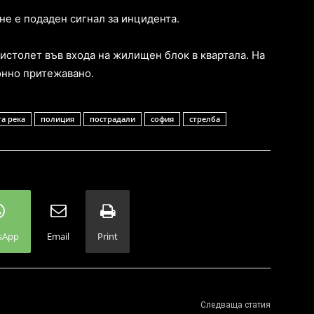
е е подаден сигнал за инцидента.
истолет във входа на жилищен блок в квартала. На
онно притежавано.
та река
полиция
пострадали
софия
стрелба
sApp
Email
Print
Следваща статия