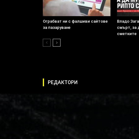
Ограбват ни с фалшиви сайтове
Владо Заг
за пазаруване
смърт, за 
сметките
РЕДАКТОРИ