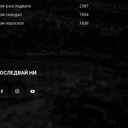
ow-разследване
2387
ow-скандал
1804
ow-хороскоп
1636
ОСЛЕДВАЙ НИ