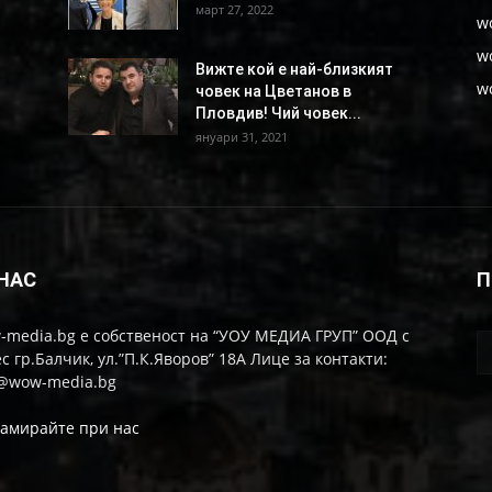
март 27, 2022
w
w
Вижте кой е най-близкият
w
човек на Цветанов в
Пловдив! Чий човек...
януари 31, 2021
 НАС
П
-media.bg е собственост на “УОУ МЕДИА ГРУП” ООД с
с гр.Балчик, ул.”П.К.Яворов” 18А Лице за контакти:
o@wow-media.bg
ламирайте при нас