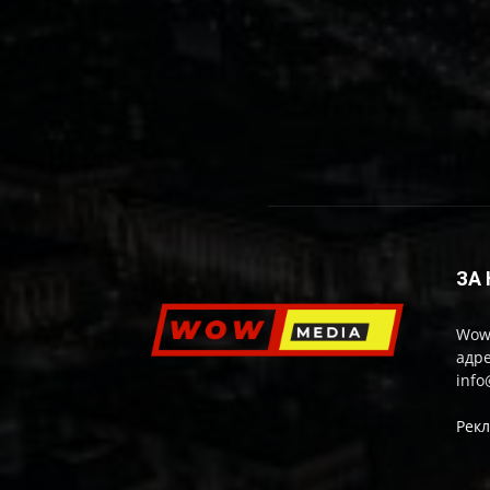
ЗА
Wow
адре
inf
Рек