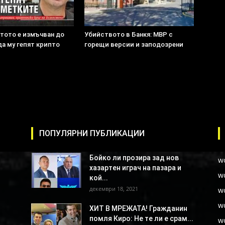
атото е измъчван до
Убийството в Банкя: МВР с
да му гепят крипто
горещи версии и заподозрени
ПОПУЛЯРНИ ПУБЛИКАЦИИ
Бойко ли прозира зад нов
w
хазартен играч на пазара и
w
кой...
декември 18, 2021
w
w
ХИТ В МРЕЖАТА! Гражданин
помля Киро: Не те ли е срам...
w