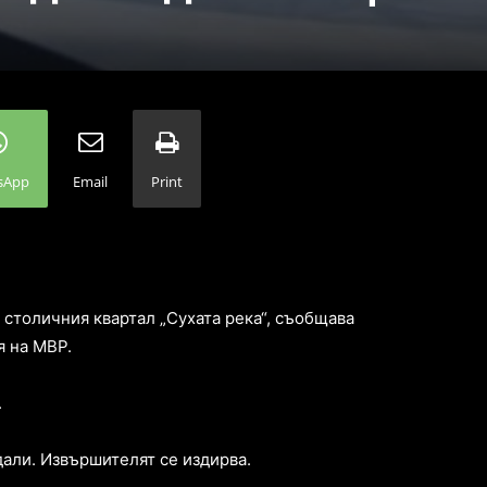
sApp
Email
Print
 столичния квартал „Сухата река“, съобщава
я на МВР.
.
дали. Извършителят се издирва.