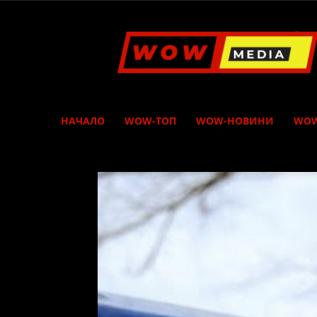
WOW
Media
НАЧАЛО
WOW-ТОП
WOW-НОВИНИ
WOW