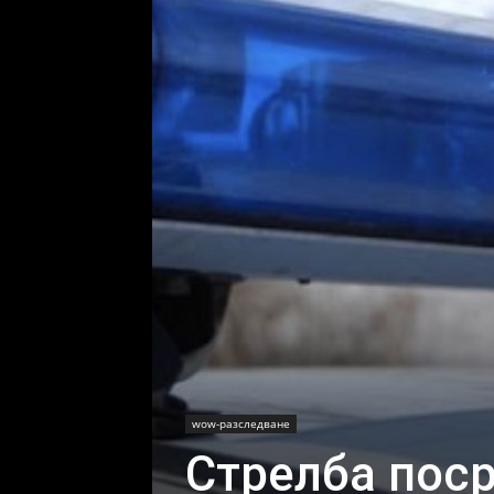
wow-разследване
Стрелба поср