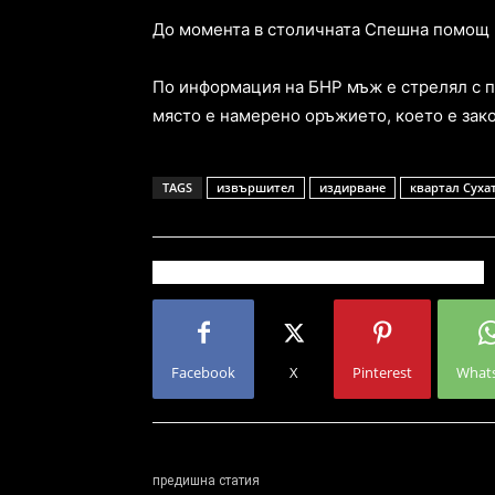
До момента в столичната Спешна помощ н
По информация на БНР мъж е стрелял с п
място е намерено оръжието, което е зак
TAGS
извършител
издирване
квартал Суха
Facebook
X
Pinterest
What
предишна статия