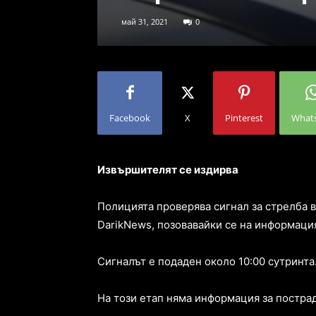
май 31, 2021
0
Facebook
X
Pinterest
What
Извършителят се издирва
Полицията проверява сигнал за стрелба в
DarikNews, позовавайки се на информаци
Сигналът е подаден около 10:00 сутринта
На този етап няма информация за постра