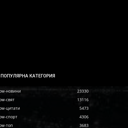
ПОПУЛЯРНА КАТЕГОРИЯ
ow-новини
23330
ow-свят
13116
ow-цитати
5473
ow-спорт
4306
ow-топ
3683