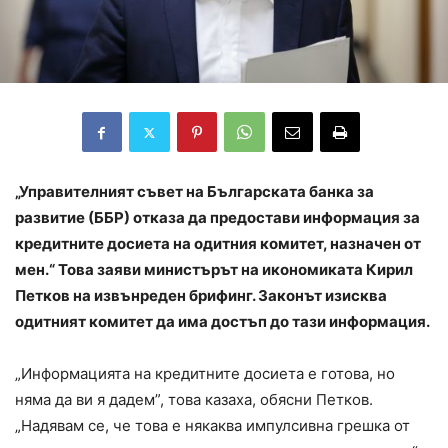
„Управителният съвет на Българската банка за
развитие (ББР) отказа да предостави информация за
кредитните досиета на одитния комитет, назначен от
мен.“ Това заяви министърът на икономиката Кирил
Петков на извънреден брифинг. Законът изисква
одитният комитет да има достъп до тази информация.
„Информацията на кредитните досиета е готова, но
няма да ви я дадем”, това казаха, обясни Петков.
„Надявам се, че това е някаква импулсивна грешка от