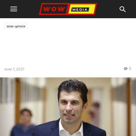
wow-цитати
Петков: ББР отказа да даде
информация за кредитните
досиета
0
юни 1, 2021