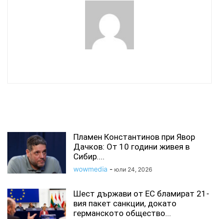
wowmedia
СВЪРЗАНИ СТАТИИ
Пламен Константинов при Явор
Дачков: От 10 години живея в
Сибир....
wowmedia
-
юли 24, 2026
Шест държави от ЕС бламират 21-
вия пакет санкции, докато
германското общество...