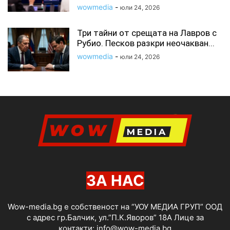
wowmedia
-
юли 24, 2026
Три тайни от срещата на Лавров с
Рубио. Песков разкри неочакван...
wowmedia
-
юли 24, 2026
ЗА НАС
Wow-media.bg е собственост на “УОУ МЕДИА ГРУП” ООД
с адрес гр.Балчик, ул.”П.К.Яворов” 18А Лице за
контакти:
info@wow-media.bg