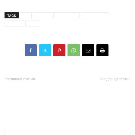
TAGS
ббр
досиета
информация
кирил петкое
кредити
отказ
предишна статия
Следваща статия
Смениха шефа на
Мария Захарова:
полицията в Пазарджик
Скандалът с
подслушването в Дания е
върхът на айсберга на
ситуацията в НАТО