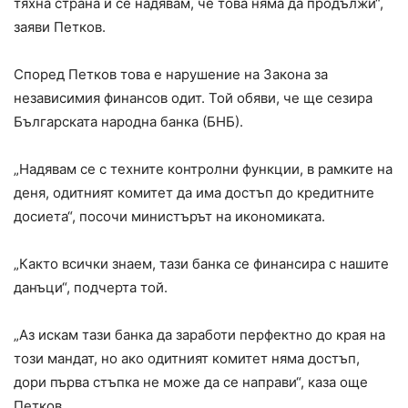
тяхна страна и се надявам, че това няма да продължи“,
заяви Петков.
Според Петков това е нарушение на Закона за
независимия финансов одит. Той обяви, че ще сезира
Българската народна банка (БНБ).
„Надявам се с техните контролни функции, в рамките на
деня, одитният комитет да има достъп до кредитните
досиета“, посочи министърът на икономиката.
„Както всички знаем, тази банка се финансира с нашите
данъци“, подчерта той.
„Аз искам тази банка да заработи перфектно до края на
този мандат, но ако одитният комитет няма достъп,
дори първа стъпка не може да се направи“, каза още
Петков.