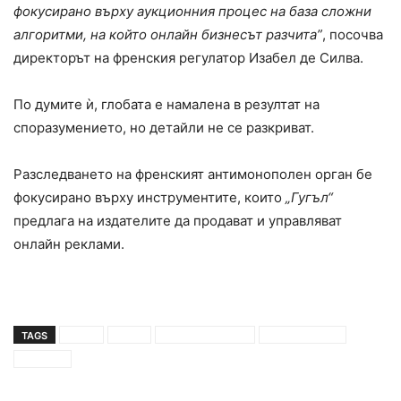
фокусирано върху аукционния процес на база сложни
алгоритми, на който онлайн бизнесът разчита”
, посочва
директорът на френския регулатор Изабел де Силва.
По думите ѝ, глобата е намалена в резултат на
споразумението, но детайли не се разкриват.
Разследването на френският антимонополен орган бе
фокусирано върху инструментите, които
„Гугъл“
предлага на издателите да продават и управляват
онлайн реклами.
TAGS
глоба
гугъл
рекламни услуги
споразумение
франция