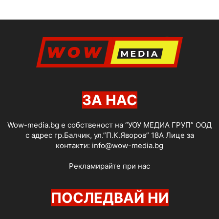
ЗА НАС
Wow-media.bg е собственост на “УОУ МЕДИА ГРУП” ООД
с адрес гр.Балчик, ул.”П.К.Яворов” 18А Лице за
контакти:
info@wow-media.bg
Рекламирайте при нас
ПОСЛЕДВАЙ НИ