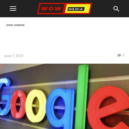
wow-новини
Франция наложи глоба от
220 млн. евро на Google
0
юни 7, 2021