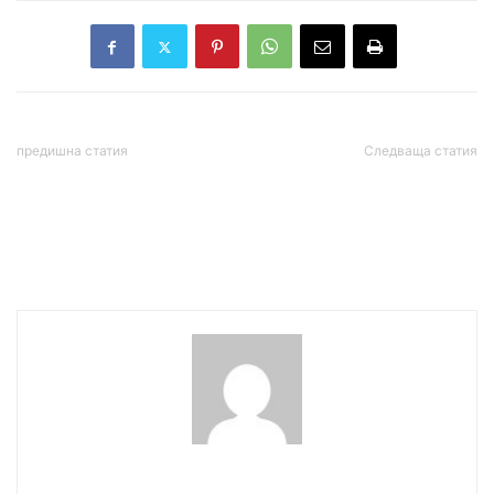
предишна статия
Следваща статия
ЦИК прекрати
„Spiegel“: Срам! Бойко
преговорите за нови 1500
Борисов, бивш каратист и
машини за изборите на 11
бодигард, направи ЕС за
юли
смях
wowmedia