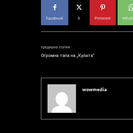
Facebook
X
Pinterest
What
предишна статия
Огромна тапа на „Кулата“
wowmedia