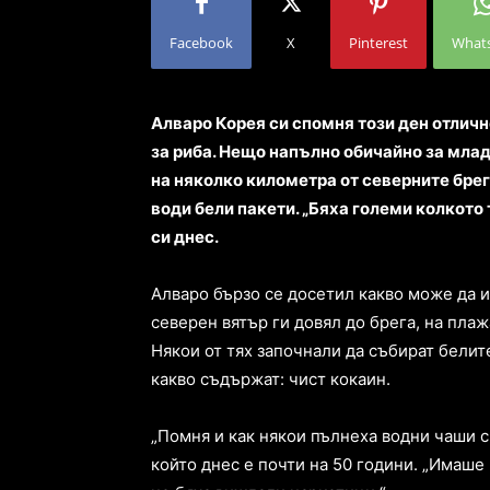
Facebook
X
Pinterest
What
Алваро Корея си спомня този ден отличн
за риба. Нещо напълно обичайно за млад
на няколко километра от северните брег
води бели пакети. „Бяха големи колкото 
си днес.
Алваро бързо се досетил какво може да и
северен вятър ги довял до брега, на плаж
Някои от тях започнали да събират белит
какво съдържат: чист кокаин.
„Помня и как някои пълнеха водни чаши с 
който днес е почти на 50 години. „Имаше 