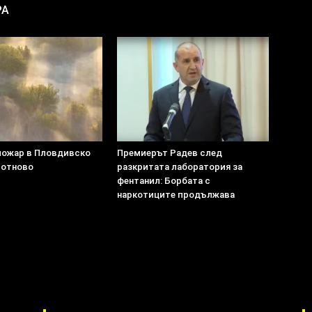
РА
пожар в Пловдивско
Премиерът Радев след
 отново
разкритата лаборатория за
фентанил: Борбата с
наркотиците продължава