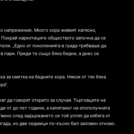
о напрежение. Много хора живеят натясно,
. Покрай наркотиците обществото започна да се
тели. „Едно от поколенията в града трябваше да
в пари. Преди те също бяха бедни, а днес се
а за сметка на бедните хора. Някои от тях бяха
ра“.
ат да говорят открито за случая. Търговците на
и от до пет години, а капитанът на злополучната
твено след задържането си той успял да избяга от
лгада, но две седмици по-късно бил заловен отново.