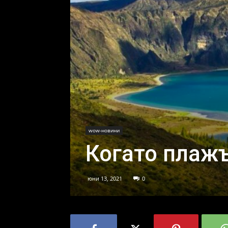
wow-новини
Когато плажъ
юни 13, 2021
0