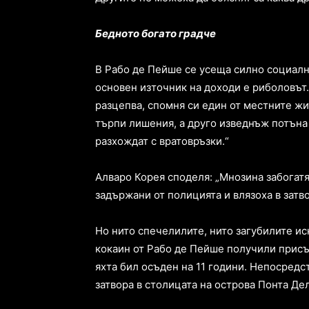
Бедното богато градче
В Рабо де Пейше се усеща силно социалн
основен източник на доходи е риболовът
разцепва, спомня си един от местните жи
търпи лишения, а друго изведнъж потъна 
разхождат с вратовръзки.“
Алваро Корея споделя: „Мнозина забогатях
задържани от полицията и влязоха в затво
Но нито спечелилите, нито загубилите иск
кокаин от Рабо де Пейше получили присъд
яхта бил осъден на 11 години. Непосредс
затвора в столицата на острова Понта Де