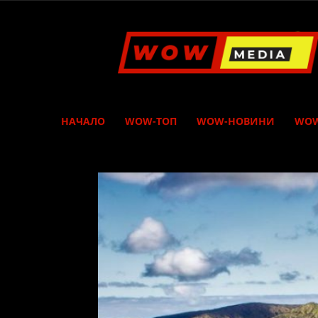
WOW
Media
НАЧАЛО
WOW-ТОП
WOW-НОВИНИ
WOW