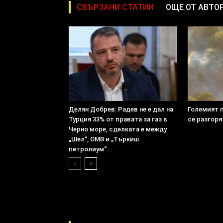
СВЪРЗАНИ СТАТИИ
ОЩЕ ОТ АВТО
Делян Добрев: Радев не е дал на
Големият 
Турция 33% от правата за газ в
се разгоря
Черно море, сделката е между
„Шел“, ОМВ и „Търкиш
петролиум“...