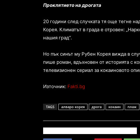
Проклятието на дрогата
20 години след случката тя още тегне на
Корея. Климатът в града е отровен: „Нарк
нашия град“.
Но пък синът му Рубен Корея вижда в случ
пише роман, вдъхновен от историята с ко
телевизионен сериал за кокаиновото опия
Източник:
Fakti.bg
TAGS
алваро корея
дрога
кокаин
плаж