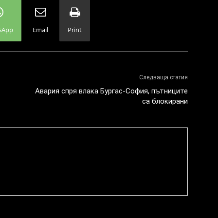
sApp
Email
Print
Следваща статия
Авария спря влака Бургас-София, пътниците
са блокирани