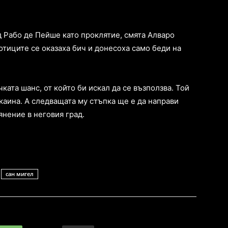
д Рабо де Пейше като проклятие, смята Алваро
отиците се оказаха бич и донесоха само беди на
ката шанс, от който би искал да се възползва. Той
каина. А следващата му стъпка ще е да направи
нение в неговия град.
сан мигел