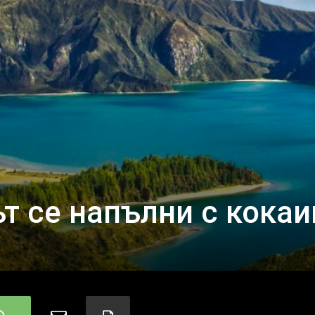
т се напълни с кокаи