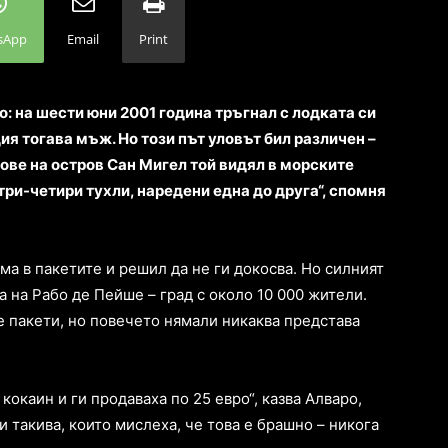
sApp
Email
Print
о: на шести юни 2001 година тръгнал с лодката си
ия тогава мъж. Но този път уловът бил различен –
ове на остров Сан Мигел той видял в морските
три-четири тухли, наредени една до друга“, спомня
ма в пакетите и решил да не ги докосва. Но силният
а на Рабо де Пейше – град с около 10 000 жители.
е пакети, но повечето нямали никаква представа
кокаин и ги продаваха по 25 евро“, казва Алваро,
и такива, които мислеха, че това е брашно – никога