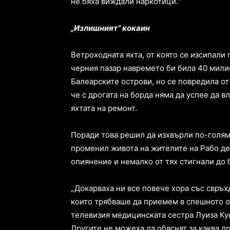
не бяха виждали наркотици.“
„Излишният“ кокаин
Ветроходната яхта, от която се изсипали 
черния пазар навремето би била 40 мили
Балеарските острови, но се повредила от
че с дрогата на борда няма да успее да в
яхтата на ремонт.
Поради това решил да изхвърли по-голяма
променил живота на жителите на Рабо де
опиянение и немалко от тях стигнали до 
„Докарваха ни все повече хора със свръх
които трябваше да приемем в спешното о
телевизия медицинската сестра Луиза Кун
Другите не можеха да обяснят за каква др