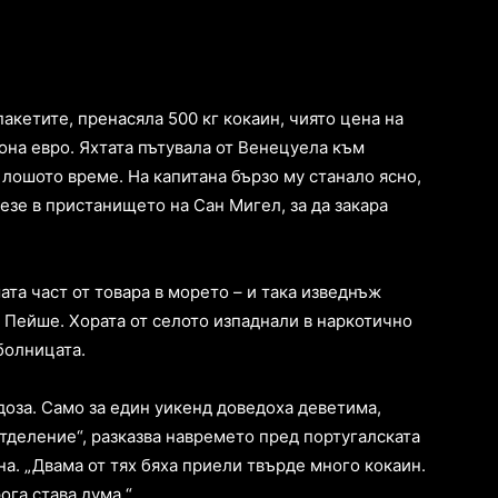
пакетите, пренасяла 500 кг кокаин, чиято цена на
она евро. Яхтата пътувала от Венецуела към
 лошото време. На капитана бързо му станало ясно,
лезе в пристанището на Сан Мигел, за да закара
та част от товара в морето – и така изведнъж
 Пейше. Хората от селото изпаднали в наркотично
болницата.
доза. Само за един уикенд доведоха деветима,
тделение“, разказва навремето пред португалската
а. „Двама от тях бяха приели твърде много кокаин.
ога става дума.“