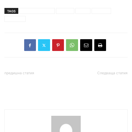
TAGS
велислав минеков
култура
липса
мизерия
нещастия
предишна статия
Следваща статия
Петролът поскъпва до
Карадайъ от Айтос:
рекордни стойности
Борбата за демокрация
продължава