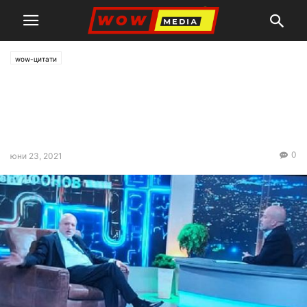
wow-цитати
Минеков: Какво
министерство?! Това е
разходка в тор!
0
юни 23, 2021