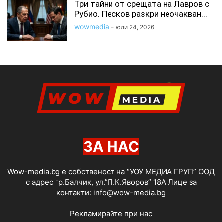
Три тайни от срещата на Лавров с
Рубио. Песков разкри неочакван...
wowmedia
-
юли 24, 2026
ЗА НАС
Wow-media.bg е собственост на “УОУ МЕДИА ГРУП” ООД
с адрес гр.Балчик, ул.”П.К.Яворов” 18А Лице за
контакти:
info@wow-media.bg
Рекламирайте при нас