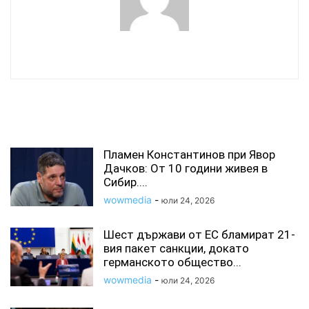
wowmedia
СВЪРЗАНИ СТАТИИ
Пламен Константинов при Явор
Дачков: От 10 години живея в
Сибир....
wowmedia
-
юли 24, 2026
Шест държави от ЕС бламират 21-
вия пакет санкции, докато
германското общество...
wowmedia
-
юли 24, 2026