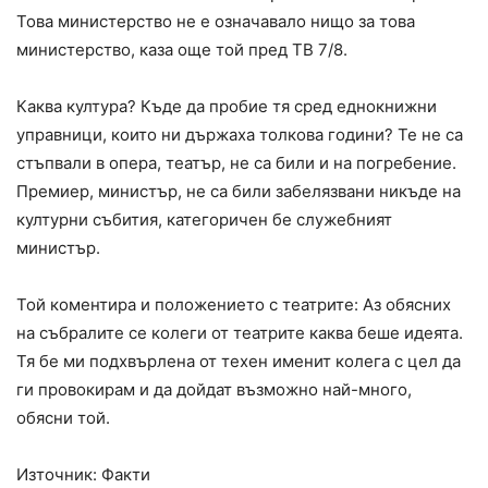
Това министерство не е означавало нищо за това
министерство, каза още той пред ТВ 7/8.
Каква култура? Къде да пробие тя сред еднокнижни
управници, които ни държаха толкова години? Те не са
стъпвали в опера, театър, не са били и на погребение.
Премиер, министър, не са били забелязвани никъде на
културни събития, категоричен бе служебният
министър.
Той коментира и положението с театрите: Аз обясних
на събралите се колеги от театрите каква беше идеята.
Тя бе ми подхвърлена от техен именит колега с цел да
ги провокирам и да дойдат възможно най-много,
обясни той.
Източник: Факти