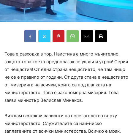
Това е разходка в тор. Наистина е много мъчително,
защото това което предполагах се удвои и утрои! Серия
от нещастия! От една страна нещастието, че там нищо
не се е правило от години. От друга стана е нещастието
от мизерията на всички, които са под шапката на
министерството. Това е закономерна мизерия. Това
заяви министър Велислав Минеков.
Виждам всякакви варианти на посегателство върху
министерството. Служителите са най-ниско
заплатените от всички министерства. Всичко е мрак.