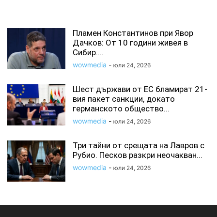
СВЪРЗАНИ СТАТИИ
Пламен Константинов при Явор
Дачков: От 10 години живея в
Сибир....
wowmedia
-
юли 24, 2026
Шест държави от ЕС бламират 21-
вия пакет санкции, докато
германското общество...
wowmedia
-
юли 24, 2026
Три тайни от срещата на Лавров с
Рубио. Песков разкри неочакван...
wowmedia
-
юли 24, 2026