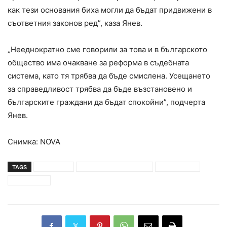
как тези основания биха могли да бъдат придвижени в
съответния законов ред”, каза Янев.
„Нееднократно сме говорили за това и в българското
общество има очакване за реформа в съдебната
система, като тя трябва да бъде смислена. Усещането
за справедливост трябва да бъде възстановено и
българските граждани да бъдат спокойни”, подчерта
Янев.
Снимка: NOVA
TAGS
иван гешев
министър-председател
прокуратура
стефан янев