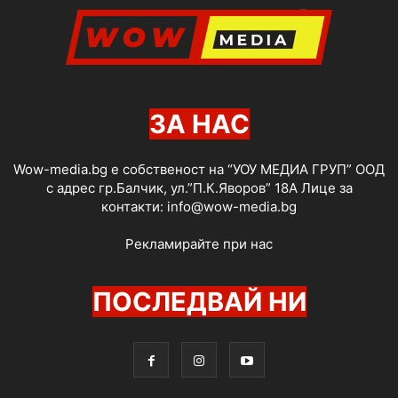
ЗА НАС
Wow-media.bg е собственост на “УОУ МЕДИА ГРУП” ООД
с адрес гр.Балчик, ул.”П.К.Яворов” 18А Лице за
контакти:
info@wow-media.bg
Рекламирайте при нас
ПОСЛЕДВАЙ НИ