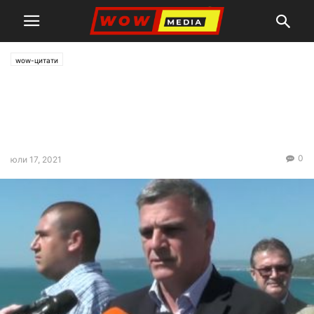
wow-цитати
Стефан Янев: Усещането за
справедливост трябва да
бъде възстановено
0
юли 17, 2021