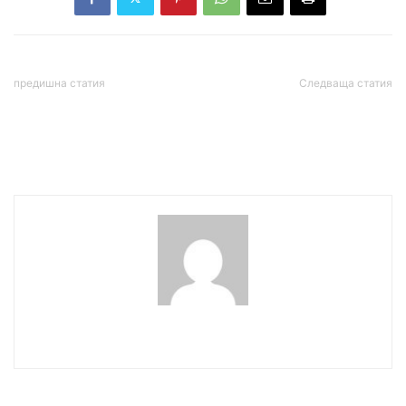
предишна статия
Следваща статия
Янаки Стоилов: Иван
Отчитат раздвижване при
Гешев направи нещо
търсенето на планински
недопустимо
ваканции
wowmedia