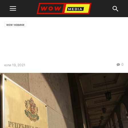
wow-новини
Съюзът на юристите: Бюрото
за защита няма място при
главния прокурор
0
юли 19, 2021