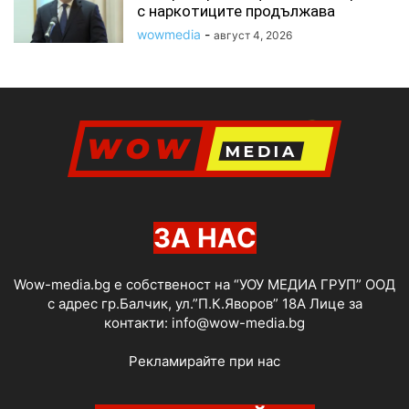
с наркотиците продължава
wowmedia
-
август 4, 2026
ЗА НАС
Wow-media.bg е собственост на “УОУ МЕДИА ГРУП” ООД
с адрес гр.Балчик, ул.”П.К.Яворов” 18А Лице за
контакти:
info@wow-media.bg
Рекламирайте при нас