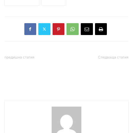
съюз на юристите
управление
предишна статия
Следваща статия
Току-що ремонтираният
Още гръцки острови са
участък от АМ „Тракия“
под риск от строги
се оказа с дефекти
противоепидемични
мерки