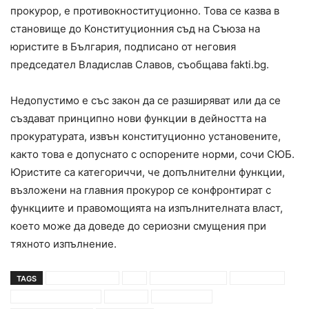
прокурор, е противокноституционно. Това се казва в
становище до Конституционния съд на Съюза на
юристите в България, подписано от неговия
председател Владислав Славов, съобщава fakti.bg.
Недопустимо е със закон да се разширяват или да се
създават принципно нови функции в дейността на
прокуратурата, извън конституционно установените,
както това е допуснато с оспорените норми, сочи СЮБ.
Юристите са категориччи, че допълнителни функции,
възложени на главния прокурор се конфронтират с
функциите и правомощията на изпълнителната власт,
което може да доведе до сериозни смущения при
тяхното изпълнение.
TAGS
бюро за защита
внс
главен прокурор
иван гешев
конституционен съд
контрол
правомощия