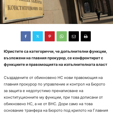
Юристите са категориччи, че допълнителни функции,
възложени на главния прокурор, се конфронтират с
функциите и правомощията на изпълнителната власт
Създадените от обикновено НС нови правомощия на
главния прокурор по управление и контрол на Бюрото
за защита е недопустимо пренаписване на
конституционните му функции, при това дописани от
обикновено НС, а не от ВНС. Дори само на това
основание транфера на Бюрото под крилото на Главния