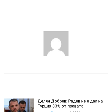
Георги Кадиев: БСП е
Манолова внася промени
против затварянето на
в Закона за ВиК
Марица Изток
wowmedia
СВЪРЗАНИ СТАТИИ
Делян Добрев: Радев не е дал на
Турция 33% от правата...