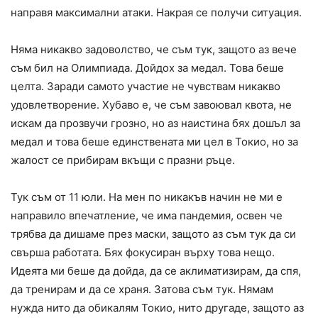
направя максимални атаки. Накрая се получи ситуация.
Няма никакво задоволство, че съм тук, защото аз вече
съм бил на Олимпиада. Дойдох за медал. Това беше
целта. Заради самото участие не чувствам никакво
удовлетворение. Хубаво е, че съм завоювал квота, не
искам да прозвучи грозно, но аз наистина бях дошъл за
медал и това беше единствената ми цел в Токио, но за
жалост се прибирам вкъщи с празни ръце.
Тук съм от 11 юли. На мен по никакъв начин не ми е
направило впечатление, че има пандемия, освен че
трябва да дишаме през маски, защото аз съм тук да си
свърша работата. Бях фокусиран върху това нещо.
Идеята ми беше да дойда, да се аклиматизирам, да спя,
да тренирам и да се храня. Затова съм тук. Нямам
нужда нито да обикалям Токио, нито другаде, защото аз