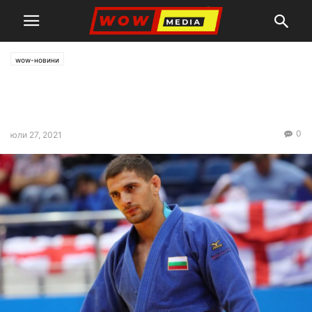
wow-новини
Олимпийското ни участие в
джудото приключи
0
юли 27, 2021