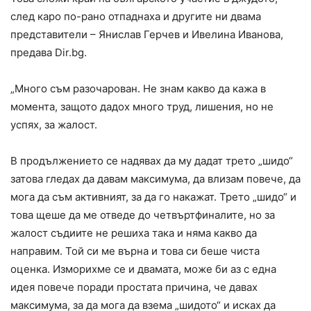
след каро по-рано отпаднаха и другите ни двама
представители – Янислав Герчев и Ивелина Иванова,
предава Dir.bg.
„Много съм разочарован. Не знам какво да кажа в
момента, защото дадох много труд, лишения, но не
успях, за жалост.
В продължението се надявах да му дадат трето „шидо“
затова гледах да давам максимума, да влизам повече, да
мога да съм активният, за да го накажат. Трето „шидо“ и
това щеше да ме отведе до четвъртфиналите, но за
жалост съдиите не решиха така и няма какво да
направим. Той си ме върна и това си беше чиста
оценка. Изморихме се и двамата, може би аз с една
идея повече поради простата причина, че давах
максимума, за да мога да взема „шидото“ и исках да