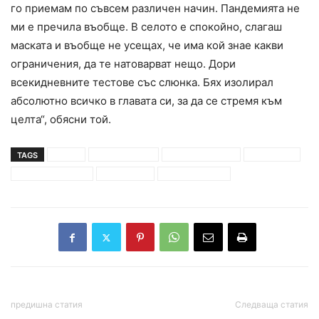
го приемам по съвсем различен начин. Пандемията не
ми е пречила въобще. В селото е спокойно, слагаш
маската и въобще не усещах, че има кой знае какви
ограничения, да те натоварват нещо. Дори
всекидневните тестове със слюнка. Бях изолирал
абсолютно всичко в главата си, за да се стремя към
целта“, обясни той.
TAGS
джудо
ивайло иванов
ивелина иванова
олимпиада
олимпийски игри
токио 2020
янислав герчев
предишна статия
Следваща статия