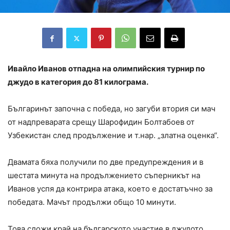
Ивайло Иванов отпадна на олимпийския турнир по
джудо в категория до 81 килограма.
Българинът започна с победа, но загуби втория си мач
от надпреварата срещу Шарофидин Болтабоев от
Узбекистан след продължение и т.нар. „златна оценка“.
Двамата бяха получили по две предупреждения и в
шестата минута на продължението съперникът на
Иванов успя да контрира атака, което е достатъчно за
победата. Мачът продължи общо 10 минути.
Това сложи край на българското участие в джудото,