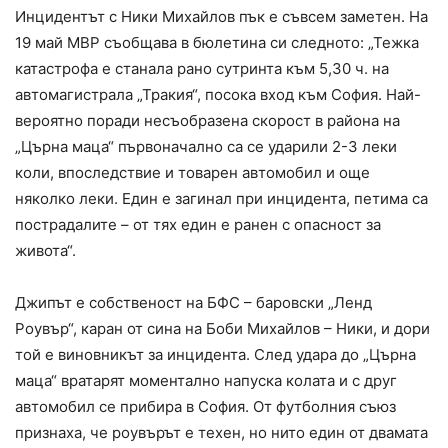
Инцидентът с Ники Михайлов пък е съвсем заметен. На
19 май МВР съобщава в бюлетина си следното: „Тежка
катастрофа е станала рано сутринта към 5,30 ч. на
автомагистрала „Тракия“, посока вход към София. Най-
вероятно поради несъобразена скорост в района на
„Църна маца“ първоначално са се ударили 2-3 леки
коли, впоследствие и товарен автомобил и още
няколко леки. Един е загинал при инцидента, петима са
пострадалите – от тях един е ранен с опасност за
живота“.
Джипът е собственост на БФС – баровски „Ленд
Роувър“, каран от сина на Боби Михайлов – Ники, и дори
той е виновникът за инцидента. След удара до „Църна
маца“ вратарят моментално напуска колата и с друг
автомобил се прибира в София. От футболния съюз
признаха, че роувърът е техен, но нито един от двамата