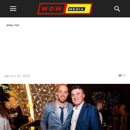
wow-топ
ДАНС разследва Боби
Михайлов, покрил
смъртоносна катастрофа на
Ники
0
август 31, 2021