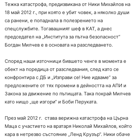
Тежка катастрофа, предизвикана от Ники Михайлов на
18 май 2012 г., при която е убит човек, а няколко души
са ранени, е попаднала в полезрението на
спецслужбите. Тогавашният шеф в КАТ, а днес
председател на „Института за пътна безопасност“
Богдан Милчев е в основата на разследването.
Според наши източници бившето ченге в момента е
обект на поредица от разследвания, след като се
конфронтира с ДБ и „Изправи се! Ние идваме“ за
предложените от тях промени в дейността на АПИ и
Закона за движение по пътищата. Така покрай Милчев
като нищо „ще изгори“ и Боби Перуката.
През май 2012 г. става верижна катастрофа на Църна
Маца с участието на вратаря Николай Михайлов, който
кара в нетрезво състояние „Ленд Крузър“. Ники обаче