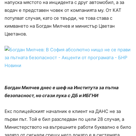
напуска мястото на инцидента с друг автомобил, а за
водач е представен човек от компанията му. От КАТ
потулват случая, като се твърди, че това става с
кимването на Богдан Милчев и министър Цветан
Цветанов.
Богдан Милчев днес е шеф на Института за пътна
безопасност, но сгази лука с ДБ и ИБГНИ
Екс полицейският началник е клиент на ДАНС не за
първи път. Той е бил разследван по цели 28 случая, а
Министерството на вътрешните работи буквално е било
залято от сигнали срещу него докато е в системата.