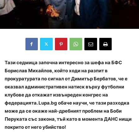
Тази седмица започна интересно за шефа на БФС
Борислав Михайлов, който ходи на разпит в
прокуратурата по сигнал от Димитър Бербатов, че е
оказвал административен натиск върху футболни
клубове да откажат извънреден конгрес на
федерацията. Lupa.bg обаче научи, че тази разходка
може да се окаже най-дребният проблем на Боби
Перуката със закона, тъй като в момента ДАНС нищи
покрито от него убийство!