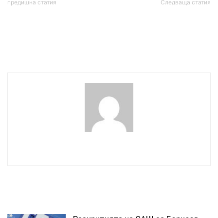
предишна статия
Следваща статия
Държавата не може да
Прокуратурата погва
открие къде са 32 млн. лв.
Волен Сидеров заради
кеш от “Златната локва”
подкупи и далавери с
Лъчо Мозъка
wowmedia
СВЪРЗАНИ СТАТИИ