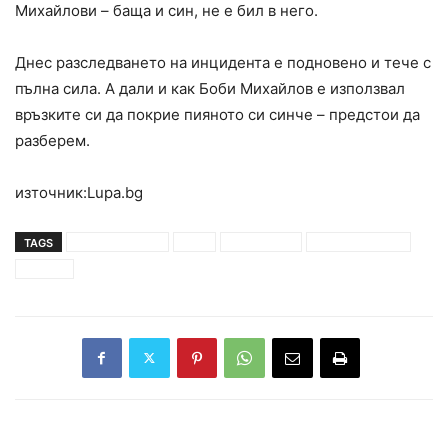
Михайлови – баща и син, не е бил в него.
Днес разследването на инцидента е подновено и тече с
пълна сила. А дали и как Боби Михайлов е използвал
връзките си да покрие пияното си синче – предстои да
разберем.
източник:Lupa.bg
TAGS
боби михайлов
данс
катастрофа
Ники Михайлов
покрил