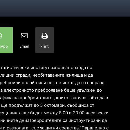
sApp
Email
Print
татистически институт започват обхода по
илищни сгради, необитаваните жилища и да
преброили онлайн или пък не искат да го направят
на електронното преброяване беше удължен до
афика на преброителите , които започват обхода в
 ще продължат до 3 октомври, съобщиха от
ещенията ще бъдат между 8.00 и 20.00 часа всеки
азничните дни.Преброителите са инструктирани да
 и разполагат със защитни средства.“Паралелно с