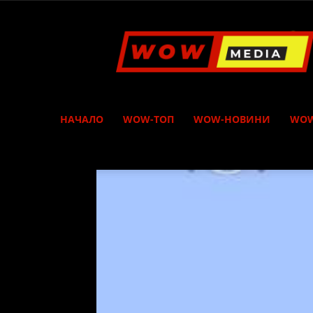
WOW
Media
НАЧАЛО
WOW-ТОП
WOW-НОВИНИ
WOW