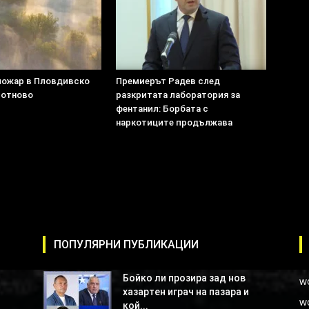
пожар в Пловдивско
Премиерът Радев след
 отново
разкритата лаборатория за
фентанил: Борбата с
наркотиците продължава
ПОПУЛЯРНИ ПУБЛИКАЦИИ
Бойко ли прозира зад нов
w
хазартен играч на пазара и
w
кой...