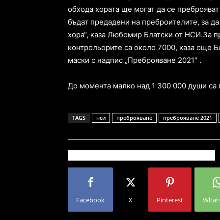
обхода хората ще могат да се преброяват
бъдат предадени на преброителите, за д
хора“, каза Любомир Блатски от НСИ.За 
контрольорите са около 7000, каза още Б
маски с надпис „Преброяване 2021“ .
До момента малко над 1 300 000 души са
TAGS
нси
преброяване
преброяване 2021
Facebook
X
Pinterest
What