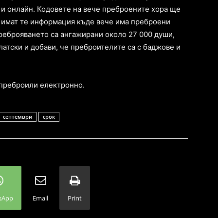
 и онлайн. Кодовете на вече преброените хора ще
а имат те информация къде вече има преброени
преброяването са ангажирани около 27 000 души,
латски и добави, че преброителите са с баджове и
 преброили електронно.
септември
срок
sApp
Email
Print