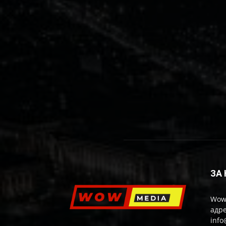
ЗА
Wow
адре
inf