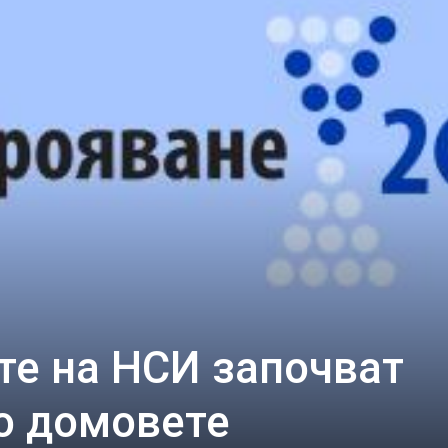
те на НСИ започват
о домовете