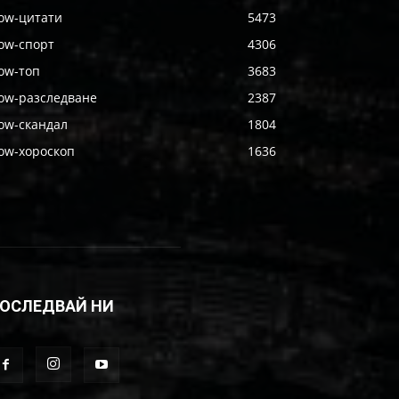
ow-цитати
5473
ow-спорт
4306
ow-топ
3683
ow-разследване
2387
ow-скандал
1804
ow-хороскоп
1636
ОСЛЕДВАЙ НИ