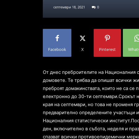
септември 18, 2021
0
Facebook
X
Pinterest
What
От днес преброителите на Националния с
домовете. Те трябва да опишат всички ж
преброят домакинствата, които не са се 
електронно до 30-ти септември.Срокът 
края на септември, но това не променя гр
предварително определените участъци и
Националния статистически институт.Пос
ден, включително в събота, неделя и пр
спазват всички противоепидемични мерки