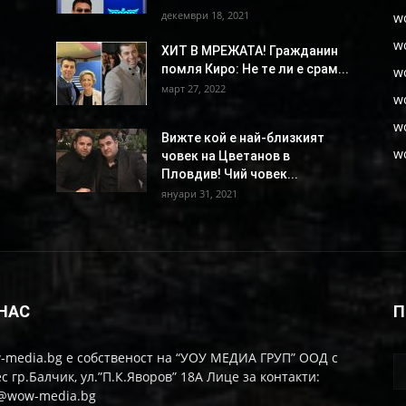
декември 18, 2021
w
w
ХИТ В МРЕЖАТА! Гражданин
помля Киро: Не те ли е срам...
w
март 27, 2022
w
w
Вижте кой е най-близкият
w
човек на Цветанов в
Пловдив! Чий човек...
януари 31, 2021
 НАС
П
-media.bg е собственост на “УОУ МЕДИА ГРУП” ООД с
с гр.Балчик, ул.”П.К.Яворов” 18А Лице за контакти:
o@wow-media.bg