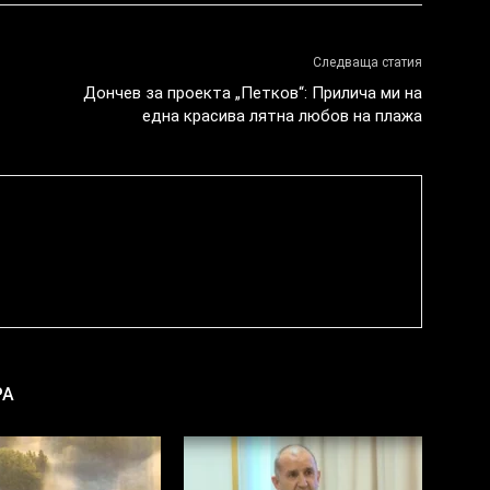
Следваща статия
Дончев за проекта „Петков“: Прилича ми на
една красива лятна любов на плажа
РА