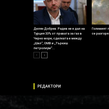
Делян Добрев: Радев не е дал на
Големият 
Турция 33% от правата за газ в
се разгоря
Черно море, сделката е между
„Шел“, ОМВ и „Търкиш
петролиум“...
РЕДАКТОРИ