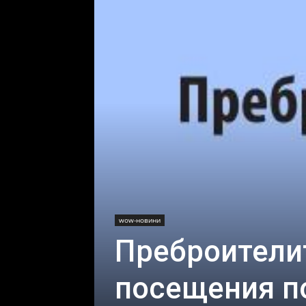
wow-новини
Преброители
посещения п