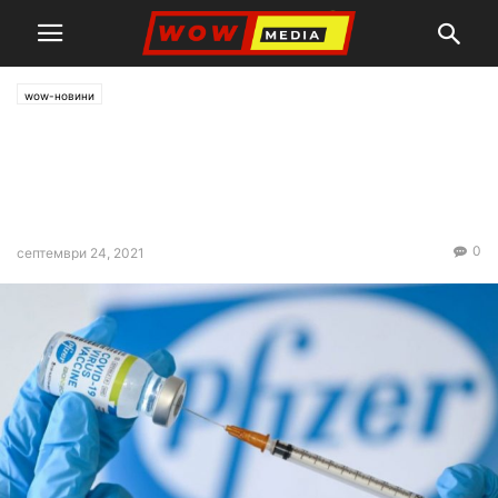
wow-новини
Официална заповед се
очаква за третата доза
срещу COVID
0
септември 24, 2021