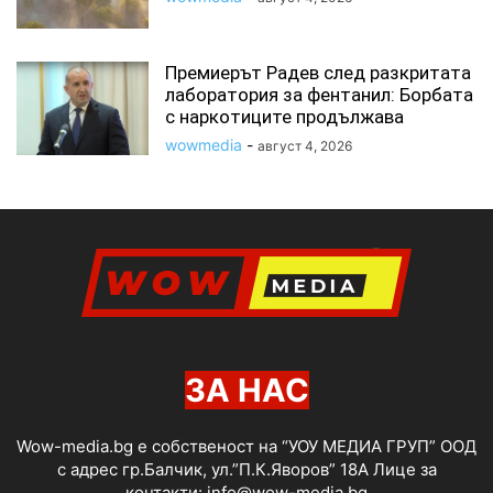
Премиерът Радев след разкритата
лаборатория за фентанил: Борбата
с наркотиците продължава
wowmedia
-
август 4, 2026
ЗА НАС
Wow-media.bg е собственост на “УОУ МЕДИА ГРУП” ООД
с адрес гр.Балчик, ул.”П.К.Яворов” 18А Лице за
контакти:
info@wow-media.bg