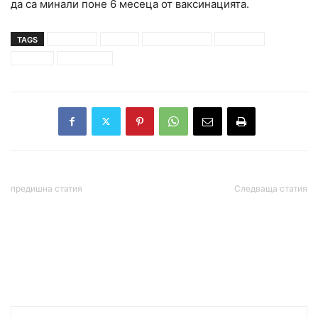
да са минали поне 6 месеца от ваксинацията.
TAGS
COVID-19
pfaizer
бустерна доза
българия
ваксина
трета доза
предишна статия
Следваща статия
Очаква се МО да обяви
САЩ одобри инициатива
резултатите от
за нови санкции срещу
проверката на
„Северен поток 2“
авиокатастрофата с
падналия МиГ-29