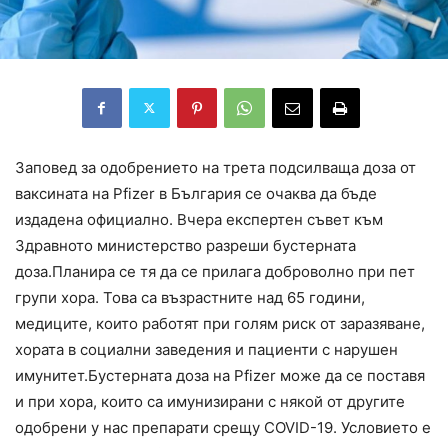
Заповед за одобрението на трета подсилваща доза от
ваксината на Pfizer в България се очаква да бъде
издадена официално. Вчера експертен съвет към
Здравното министерство разреши бустерната
доза.Планира се тя да се прилага доброволно при пет
групи хора. Това са възрастните над 65 години,
медиците, които работят при голям риск от заразяване,
хората в социални заведения и пациенти с нарушен
имунитет.Бустерната доза на Pfizer може да се поставя
и при хора, които са имунизирани с някой от другите
одобрени у нас препарати срещу COVID-19. Условието е