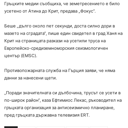
Гръцките медии съобщиха, че земетресението е било
усетено от Атина до Крит, предава „Фокус“.
Беше „дълго около пет секунди, доста силно дори в
мазето на сградата“, пише един свидетел в град Ханя на
Крит на страницата разкази на усетили труса на
Европейско-средиземноморския сеизмологичен
център (EMSC).
Противопожарната служба на Гърция заяви, че няма
данни за нанесени щети.
„Поради значителната си дълбочина, трусът се усети в
по-широк район“, каза Ефтимиос Лекас, ръководител на
гръцката организация за антисеизмично планиране,
пред гръцката държавна телевизия ERT.