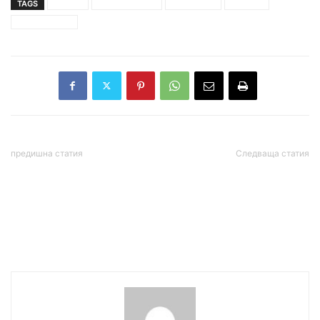
TAGS
гърция
земетресение
магнитуд 5
усетено
Южна Гърция
предишна статия
Следваща статия
ENTSO-E: Студена зима
Витанов: По празниците
може да е изпитание за
„Омикрон“ ще се скрие
енергийната система на
под масите, проблемите
България
ще започнат през
февруари