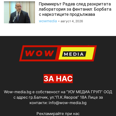
Премиерът Радев след разкритата
лаборатория за фентанил: Борбата
с наркотиците продължава
wowmedia
-
август 4, 2026
ЗА НАС
Wow-media.bg е собственост на “УОУ МЕДИА ГРУП” ООД
с адрес гр.Балчик, ул.”П.К.Яворов” 18А Лице за
контакти:
info@wow-media.bg
Рекламирайте при нас