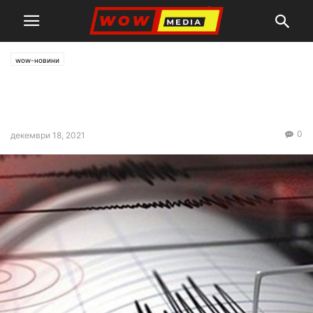
wow-новини
Земетресение удари Гърция
отново
0
декември 18, 2021