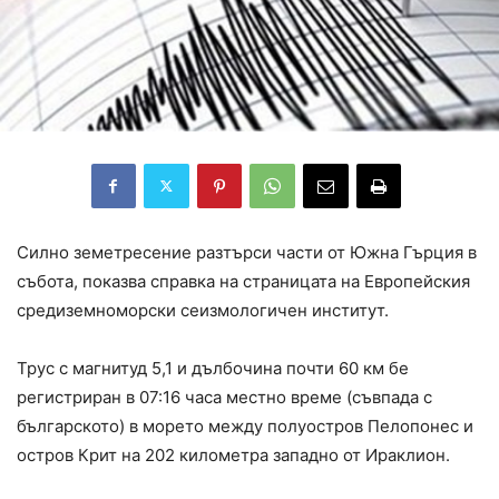
Силно земетресение разтърси части от Южна Гърция в
събота, показва справка на страницата на Европейския
средиземноморски сеизмологичен институт.
Трус с магнитуд 5,1 и дълбочина почти 60 км бе
регистриран в 07:16 часа местно време (съвпада с
българското) в морето между полуостров Пелопонес и
остров Крит на 202 километра западно от Ираклион.