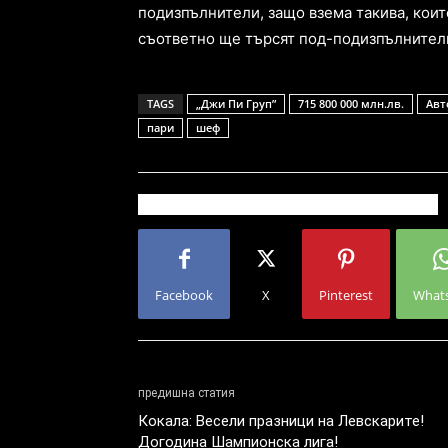
подизпълнители, защо взема такива, коит
съответно ще търсят под-подизпълнител
TAGS
„Джи Пи Груп”
715 800 000 млн.лв.
Авт
пари
шеф
Facebook
X
Pinterest
What
предишна статия
Кокала: Весели празници на Левскарите!
Догодина Шампионска лига!