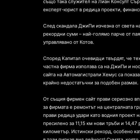
също така служител на Лиан Консулт Сърв
експерт-юрист в редица проекти, финан
След скандала ДжиПи изчезна от света н
рекордни суми – най-голямо парче от па
управлявано от Котов.
Според Капитал очевидци твърдят, че тех
частна фирма използва са на ДжиПи и нос
сайта на Автомагистрали Хемус са показа
крайно недостатъчни за подобен размах.
От същия фирмен сайт прави сериозно впе
за фирмата е ремонтът на централната гра
прави редица удари като водния проект н
пресилено за 11,15 км нови тръби и 14,47 
километър. Истински рекорд, особено кат
в този пипкав вид дейност! Сумата, която