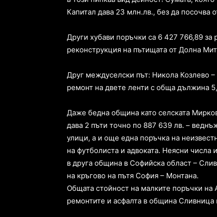
Капитал дава 23 млн.лв., без да посочва от
Други хубави поръчки са 6 427 766,89 за 
реконструкция на пътищата от Долна Мит
Друг междуселски път: Никола Козлево – 
ремонт на двете ленти с обща дължина 5,
Даже бедна община като селската Мирков
дава 2 пъти точно по 887 639 лв. – ведн
улици, а и още една поръчка на неизвестн
на футболиста и адвоката. Неясни числа и
в друга община в Софийска област – Сливн
на кръгово на пътя София – Монтана.
Общата стойност на малките поръчки на А
ремонтите и асфалта в община Сливница 