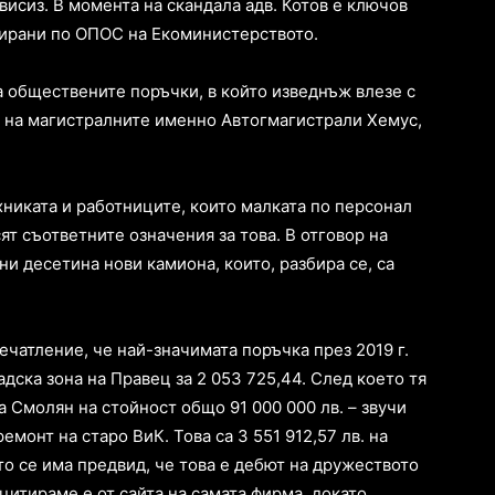
исиз. В момента на скандала адв. Котов е ключов
сирани по ОПОС на Екоминистерството.
а обществените поръчки, в който изведнъж влезе с
я на магистралните именно Автогмагистрали Хемус,
никата и работниците, които малката по персонал
ят съответните означения за това. В отговор на
ни десетина нови камиона, които, разбира се, са
чатление, че най-значимата поръчка през 2019 г.
дска зона на Правец за 2 053 725,44. След което тя
а Смолян на стойност общо 91 000 000 лв. – звучи
ремонт на старо ВиК. Това са 3 551 912,57 лв. на
о се има предвид, че това е дебют на дружеството
 цитираме е от сайта на самата фирма, докато