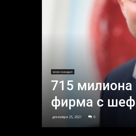
wow-скандал
715 милиона 
фирма с шеф
декември 25, 2021
0