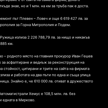
къде знае, но и 1 млн. на км за тръба пак е доста.
ремонт път Плевен – Ловеч и още 6 619 427 лв. за
рополия за Горна Митрополия и Подем.
Ружица излиза 2 226 788,79 лв. за нищо и никакъв
885 км.
о – родното място на главния прокурор Иван Гешев
ъж за асфалтиране и веднъж за реконструкция на
а стойност, цитирани и трите на сайта на фирмата
злиза и работата на два пъти по една и съща улица
ица. Знайно е, че 610 000 лв. отиват в дружеството
втомагистрали Хемус е 108,5 млн. лв. без
и едната в Мирково.