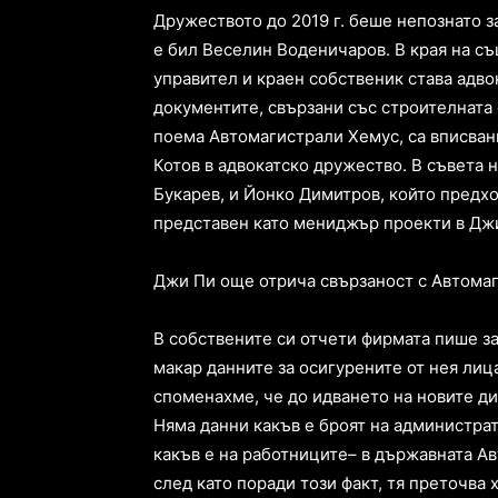
Дружеството до 2019 г. беше непознато 
е бил Веселин Воденичаров. В края на съ
управител и краен собственик става адвок
документите, свързани със строителната
поема Автомагистрали Хемус, са вписван
Котов в адвокатско дружество. В съвета н
Букарев, и Йонко Димитров, който предхо
представен като мениджър проекти в Дж
Джи Пи още отрича свързаност с Автома
В собствените си отчети фирмата пише за
макар данните за осигурените от нея лиц
споменахме, че до идването на новите дир
Няма данни какъв е броят на администрат
какъв е на работниците– в държавната Ав
след като поради този факт, тя преточва х