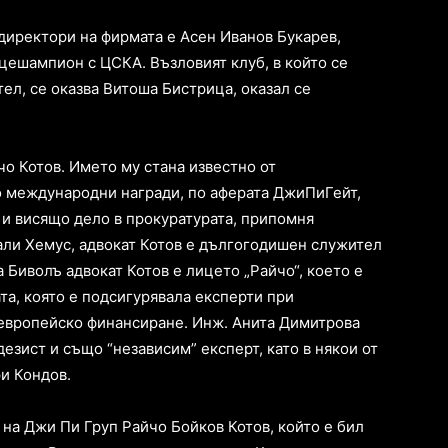
директори на фирмата е Асен Иванов Букарев,
цешампион с ЦСКА. Възловият клуб, в който се
ел, се оказва Витоша Бистрица, оказал се
чо Котов. Името му стана известно от
о международни награди, по аферата ДжиПиГейт,
 и висящо дело в прокуратурата, припомня
али Хемус, адвокат Котов е дългогодишен служител
 Биволъ адвокат Котов е лицето „Райчо“, което е
а, която е подсигурявала експерти при
европейско финансиране. Инж. Анита Димитрова
езист и също “независим” експерт, като в някои от
и Кондов.
на Джи Пи Груп Райчо Бойков Котов, който е бил