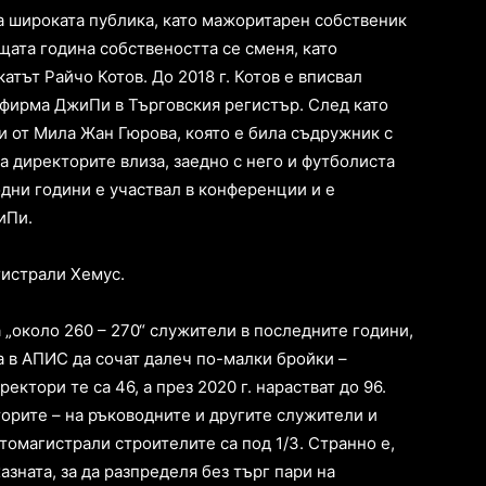
за широката публика, като мажоритарен собственик
щата година собствеността се сменя, като
атът Райчо Котов. До 2018 г. Котов е вписвал
 фирма ДжиПи в Търговския регистър. След като
и от Мила Жан Гюрова, която е била съдружник с
а директорите влиза, заедно с него и футболиста
дни години е участвал в конференции и е
иПи.
гистрали Хемус.
 „около 260 – 270“ служители в последните години,
а в АПИС да сочат далеч по-малки бройки –
ектори те са 46, а през 2020 г. нарастват до 96.
орите – на ръководните и другите служители и
томагистрали строителите са под 1/3. Странно е,
азната, за да разпределя без търг пари на