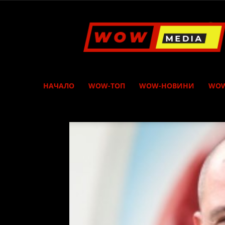
WOW
Media
НАЧАЛО
WOW-ТОП
WOW-НОВИНИ
WOW