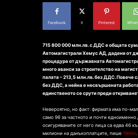
Facebook
X
Pinterest
What
715 800 000 млн.лв. с ДДС е общата сум
Автомагистрали Хемус АД, дадени от д
процедура от държавната Автомагистр
много аванси за строителство на магис
палата – 213,5 млн.лв. без ДДС. Повече с
без ДДС, а нейна е несвършената работ
единственото се срути преди откриването
Невероятно, но факт: фирмата има по-ма
само 96 за частното и почти едноименно
осигуряваните от него лица са едва 46 къ
милиони на данъкоплатците, пише
19min
.