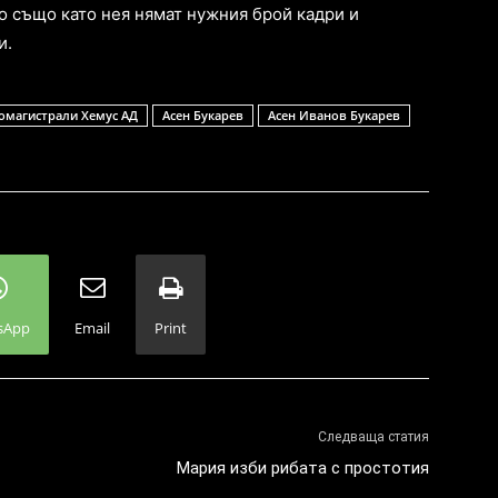
о също като нея нямат нужния брой кадри и
и.
омагистрали Хемус АД
Асен Букарев
Асен Иванов Букарев
sApp
Email
Print
Следваща статия
Мария изби рибата с простотия