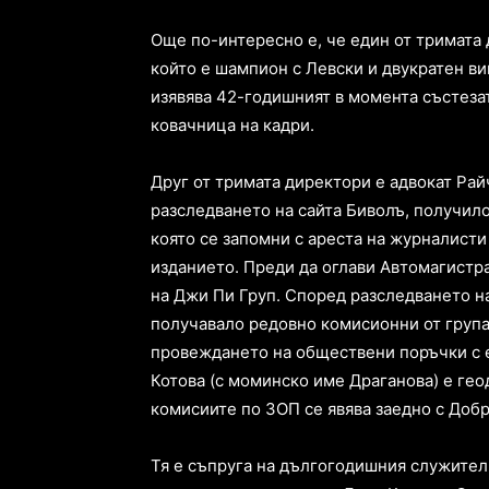
Още по-интересно е, че един от тримата 
който е шампион с Левски и двукратен ви
изявява 42-годишният в момента състезат
ковачница на кадри.
Друг от тримата директори е адвокат Рай
разследването на сайта Биволъ, получил
която се запомни с ареста на журналисти
изданието. Преди да оглави Автомагистр
на Джи Пи Груп. Според разследването на
получавало редовно комисионни от групат
провеждането на обществени поръчки с 
Котова (с моминско име Драганова) е геод
комисиите по ЗОП се явява заедно с Добр
Тя е съпруга на дългогодишния служител 