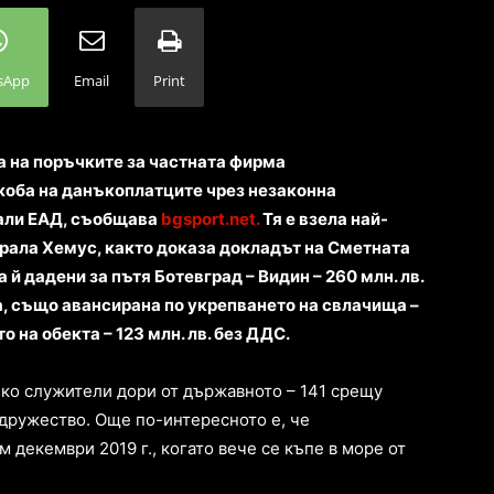
sApp
Email
Print
а на поръчките за частната фирма
жоба на данъкоплатците чрез незаконна
али ЕАД, съобщава
bgsport.net.
Тя е взела най-
трала Хемус, както доказа докладът на Сметната
а й дадени за пътя Ботевград – Видин – 260 млн. лв.
а, също авансирана по укрепването на свлачища –
 на обекта – 123 млн. лв. без ДДС.
лко служители дори от държавното – 141 срещу
 дружество. Още по-интересното е, че
м декември 2019 г., когато вече се къпе в море от