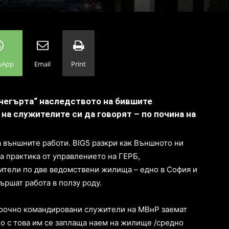
sApp
Email
Print
чегърта“ наследството на бившите
 на служителите си да говорят – по почина на
а външните работи. BIG5 разкри как Външното ни
а практика от управлението на ГЕРБ,
жители по две ведомствени жилища – едно в София и
ършат работа в ползу роду.
срочно командировани служители на МВнР заемат
о с това им се заплаща наем на жилище /средно