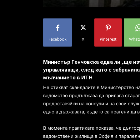
Facebook
X
Pinterest
What
Министър Генчовска едва ли „ще из
управляващи, след като е забранила
мълчанието в ИТН
Не стихват скандалите в Министерство н
ведомство продължава да прилага старат
предоставяйки на консули и на свои слу
едно в държавата, където са пратени да в
В момента практиката показва, че дълго
ведомствени жилища в София и паралелн