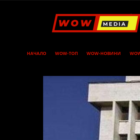
WOW
Media
НАЧАЛО
WOW-ТОП
WOW-НОВИНИ
WOW