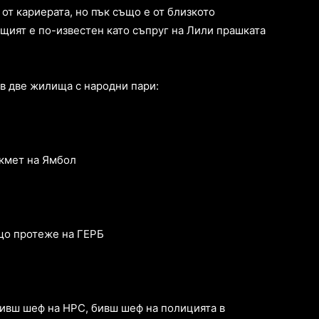
т кариерата, но пък също е от близкото
ият е по-известен като съпруг на Лили прашката
 в две жилища с народни пари:
 кмет на Ямбол
ъщо протеже на ГЕРБ
ивш шеф на НРС, бивш шеф на полицията в