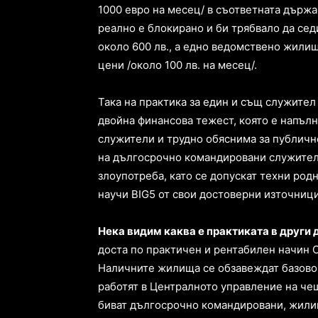
1000 евро на месец/ в съответната държ
реално е блокирано и би трябвало да сед
около 600 лв., а едно ведомствено жилищ
цени /около 100 лв. на месец/.
Така на практика за един и същ служител
двойна финансова тежест, която е напъл
служители и трудно обяснима за публичн
на дългосрочно командировани служители,
злоупотреба, като се допускат техни род
научи BIG5 от свои достоверни източниц
Нека видим каква е практиката в други 
доста по практичен и рентабилен начин 
Наличните жилища се обзавеждат базово 
работят в Централното управление на че
биват дългосрочно командировани, жилищ