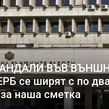
АНДАЛИ ВЪВ ВЪНШН
ЕРБ се ширят с по дв
 за наша сметка