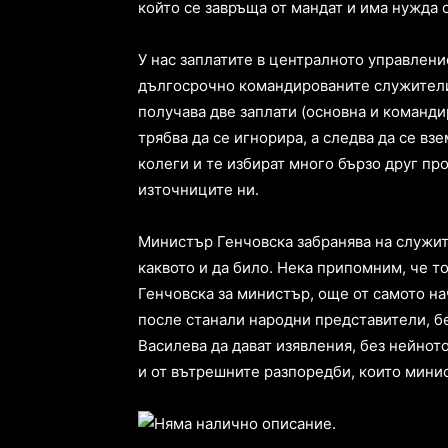
който се завръща от мандат и има нужда 
У нас заплатите в централното управление
дългосрочно командированите служител
получава две заплати (основна и команди
трябва да се игнорира, а следва да се вз
колеги и те избират много бързо друг пр
източниците ни.
Министър Генчовска забранява на служит
каквото и да било. Нека припомним, че то
Генчовска за министър, още от самото нач
после станали народни представители, б
Василева да дават изявления, без нейнот
и от вътрешните разпоредби, които минис