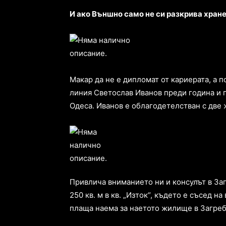
И ако Външно само не си разкрива хране
Макар да не е дипломат от кариерата, а 
линия Светослав Иванов преди година и 
Одеса. Иванов е облагодетелстван с две
Привлича вниманието ни и консулът в За
250 кв. м в кв. „Изток“, където е съсед 
плаща наема за наетото жилище в Загреб