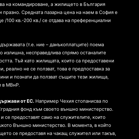
ава на командироване, а жилището в България
и празно. Средната пазарна цена на наем в София е
е /100 кв.-200 кв./ се отдава на преференциални
 държавата (т.е. ние – данъкоплатците) поема
но излишна, несправедлива спрямо останалите
остта. Тъй като жилищата, които са предоставени
 реално не се ползват, това е предпоставка за
нини и познати да ползват същите тези жилища,
и в МВнР.
държави от ЕС.
Например Чехия стопанисва по
Сградния фонд към своето външно министерство.
и се предоставят само на служителите, които
шкото Външно министерство. В момента, в който
ето се предоставя на чакащ служител или такъв,