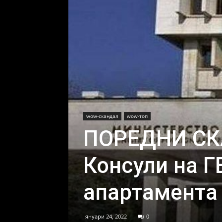
wow-скандал
wow-топ
ПОРЕДНИ СК
Консули на Г
апартамента
януари 24, 2022
0