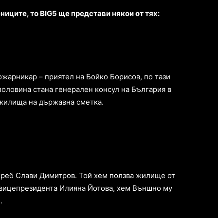
ниците, то BIG5 ще представи някои от тях:
пожарникар – приятел на Бойко Борисов, по тази
половина стана генерален консул на България в
 жилища на държавна сметка.
греб Слави Димитров. Той хем ползва жилище от
на вицепрезидента Илияна Йотова, хем Външно му
.