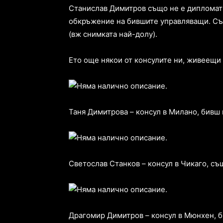
Станислав Димитров също не е дипломат о
обкръжение на бившите управляващи. Същ
(вж снимката най-долу).
Ето още някои от консулите ни, живеещи
Таня Димитрова – консул в Милано, бивш
Светослав Станков – консул в Чикаго, с
Драгомир Димитров – консул в Мюнхен, б