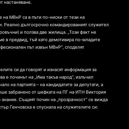
от настаняване.
 на МВнР са в пъти по-ниски от тези на
и. Реално дългосрочно командированият служител
ровъчни) и ползва две жилища. „Този факт не
еме в предвид, тъй като демотивира по-младите
офесионален път извън МВнР“, споделят
елите си да говорят и изнасят информация за
ва е починът на „Има такъв народ“, излъчил
ало на партията – на кандидатите за депутати, а
еше забранено от шефката на ПГ на ИТН Виктория
о знание. Същият почин на „прозрачност“ се вижда
тър Генчовска е спуснала на служителите си: