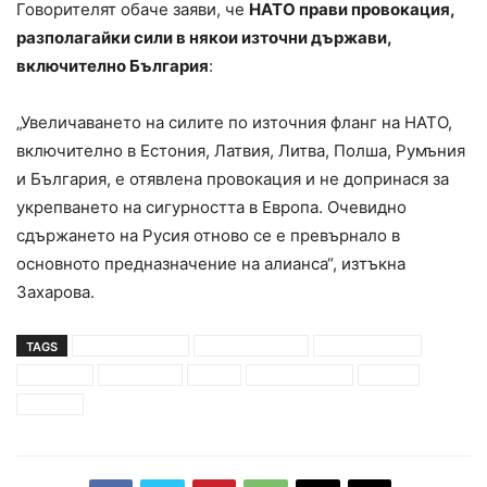
Говорителят обаче заяви, че
НАТО прави провокация,
разполагайки сили в някои източни държави,
включително България
:
„Увеличаването на силите по източния фланг на НАТО,
включително в Естония, Латвия, Литва, Полша, Румъния
и България, е отявлена провокация и не допринася за
укрепването на сигурността в Европа. Очевидно
сдържането на Русия отново се е превърнало в
основното предназначение на алианса“, изтъкна
Захарова.
TAGS
владимир путин
Дмитро Кулеба
Нахтали Бенет
отстъпки
преговори
русия
сергей лавров
турция
украйна