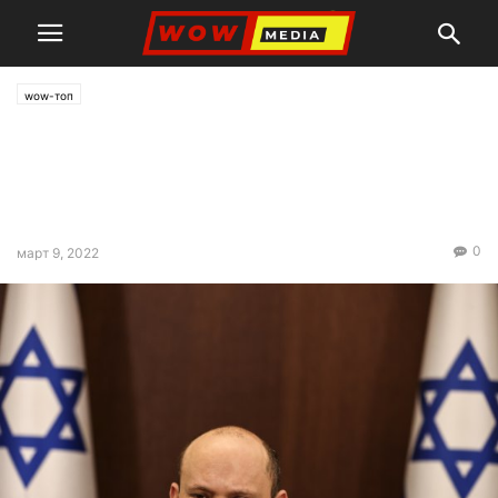
wow-топ
Русия е готова на някои
отстъпки при преговорите с
Украйна утре
0
март 9, 2022