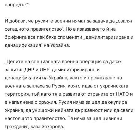
напредък“.
И добави, че руските военни нямат за задача да „свалят
сегашното правителство“. Но в изказването ѝ на
брифинга все пак бяха споменати „демилитаризиране и
денацификация“ на Украйна.
„Целите на специалната военна операция са да се
защитят ДНР и ЛНР, демилитаризиране и
денацификация на Украйна, както и премахване на
военната заплаха за Русия, която идва от украинската
територия, тъй като тя е развита от страните от НАТО и
е напълнена с оръжия. Русия няма за цел да окупира
Украйна, да унищожи нейната държавност или да свали
настоящото правителство. Тя няма за цел цивилни
граждани“, каза Захарова.