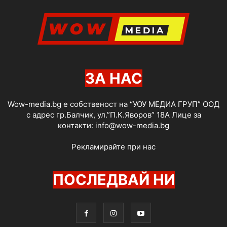
ЗА НАС
Wow-media.bg е собственост на “УОУ МЕДИА ГРУП” ООД
с адрес гр.Балчик, ул.”П.К.Яворов” 18А Лице за
контакти:
info@wow-media.bg
Рекламирайте при нас
ПОСЛЕДВАЙ НИ