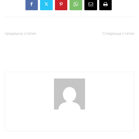
предишна статия
Следваща статия
Министри затварят
От ИТН настояват за
медии в България заради
незабавно премахване на
„руска пропаганда”
зеления сертификат
wowmedia