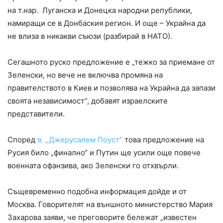
на т.нар. Луганска и Донецка народни републики,
намиращи се в Донбаския регион. И още – Украйна да
не влиза в никакви съюзи (разбирай в НАТО).
Сегашното руско предложение е „тежко за приемане от
Зеленски, но вече не включва промяна на
правителството в Киев и позволява на Украйна да запази
своята независимост“, добавят израелските
представители.
Според
в. „Джерусалем Поуст“
това предложение на
Русия било „финално“ и Путин ще усили още повече
военната офанзива, ако Зеленски го отхвърли.
Същевременно подобна информация дойде и от
Москва. Говорителят на външното министерство Мария
Захарова заяви, че преговорите бележат „известен