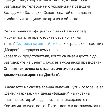
среща с Владимир Путин в събота, а също така
разговаря по телефона и с украинския президент
Володимир Зеленски. Освен това той е предавал
съобщения от единия на другия и обратно.
Сега израелски официални лица обявиха пред
журналисти, че преговорите са „в критична
точка“.
Американският сайт Axios
и израелският вестник
„Маарив“ предадоха думите на
израелски представители, които са имали достъп до
разговорите на Бенет с руския и украински президенти.
Според тях
руската страна вече „иска само
демилитаризиране на Донбас“.
В началото на своята военна инвазия Путин говореше за
„демилитаризация и денацификация“ на Украйна,
настояваше Украйна да признае анексирането на
Кримския полуостров от Русия, както и независимостта