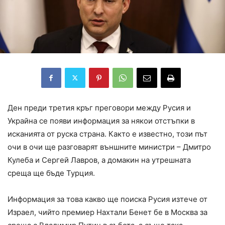
Ден преди третия кръг преговори между Русия и
Украйна се появи информация за някои отстъпки в
исканията от руска страна. Както е известно, този път
очи в очи ще разговарят външните министри – Дмитро
Кулеба и Сергей Лавров, а домакин на утрешната
среща ще бъде Турция.
Информация за това какво ще поиска Русия изтече от
Израел, чийто премиер Нахтали Бенет бе в Москва за