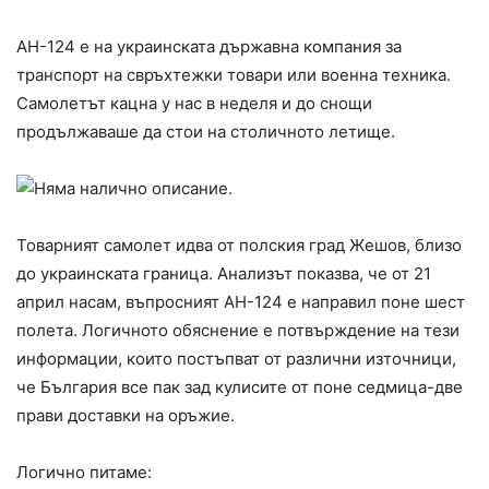
АН-124 е на украинската държавна компания за
транспорт на свръхтежки товари или военна техника.
Самолетът кацна у нас в неделя и до снощи
продължаваше да стои на столичното летище.
Товарният самолет идва от полския град Жешов, близо
до украинската граница. Анализът показва, че от 21
април насам, въпросният АН-124 е направил поне шест
полета. Логичното обяснение е потвърждение на тези
информации, които постъпват от различни източници,
че България все пак зад кулисите от поне седмица-две
прави доставки на оръжие.
Логично питаме: