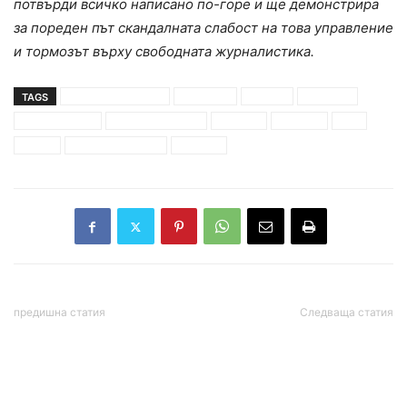
потвърди всичко написано по-горе и ще демонстрира
за пореден път скандалната слабост на това управление
и тормозът върху свободната журналистика.
TAGS
„Громан България“
„Катюша“
АН-124
изпраща
Кирил Петков
корнелия нинова
летище
оръжие
РПГ
софия
товарен самолет
украйна
предишна статия
Следваща статия
Румънският министър на
Делян Добрев: Петков не
отбраната: Няма да
иска руски газ, за да
изпращаме оръжие за
купува България газ от
Украйна
посредници. Цената ще