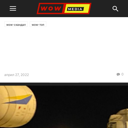
wow-скандал
wow-топ
Среднощно товарене на РПГ
и ракетни установки за
Украйна от Летище София
(снимки)
0
април 27, 2022