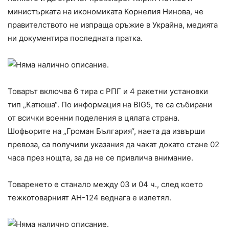
министърката на икономиката Корнелия Нинова, че
правителството не изпраща оръжие в Украйна, медията
ни документира последната пратка.
Товарът включва 6 тира с РПГ и 4 ракетни установки
тип „Катюша“. По информация на BIG5, те са събирани
от всички военни поделения в цялата страна.
Шофьорите на „Громан България“, наета да извърши
превоза, са получили указания да чакат докато стане 02
часа през нощта, за да не се привлича внимание.
Товаренето е станало между 03 и 04 ч., след което
тежкотоварният АН-124 веднага е излетял.