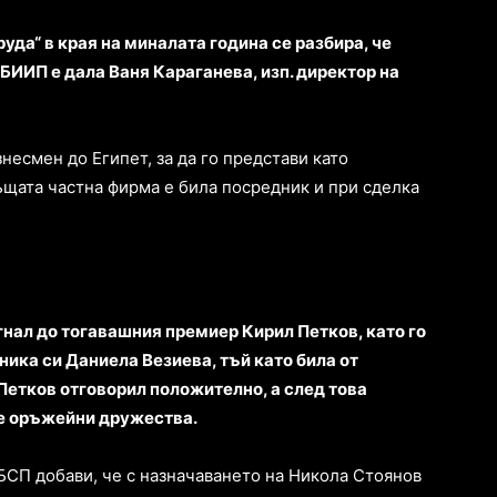
уда“ в края на миналата година се разбира, че
БИИП е дала Ваня Караганева, изп. директор на
несмен до Египет, за да го представи като
ъщата частна фирма е била посредник и при сделка
игнал до тогавашния премиер Кирил Петков, като го
ника си Даниела Везиева, тъй като била от
Петков отговорил положително, а след това
е оръжейни дружества.
 БСП добави, че с назначаването на Никола Стоянов