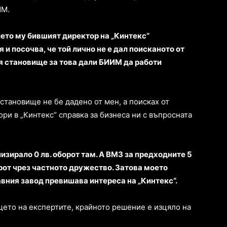
ИМ.
ието му бившият директор на „Кинтекс“
 посочва, че той лично не е дал поисканото от
 становище за това дали БИИМ да работи
 становище не бе дадено от мен, а поисках от
ри в „Кинтекс“ справка за бизнеса ни с въпросната
лизирало 0 лв. оборот там. А ВМЗ за предходните 5
орот чрез частното дружество. Затова моето
вния завод превишава интереса на „Кинтекс“.
щето на експертите, крайното решение е изцяло на