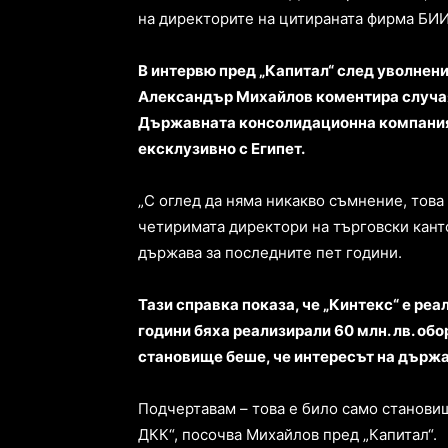
на директорите на цитираната фирма БИ
В интервю пред „Капитал“ след уволнен
Александър Михайлов коментира случая и
Държавната консолидационна компания
ексклузивно с Египет.
„С оглед да няма никакво съмнение, това
четиримата директори на търговски канто
държава за последните пет години.
Тази справка показа, че „Кинтекс“ е реа
години бяха реализирали 60 млн. лв. об
становище беше, че интересът на държа
Подчертавам – това е било само станови
ДКК“, посочва Михайлов пред „Капитал“.