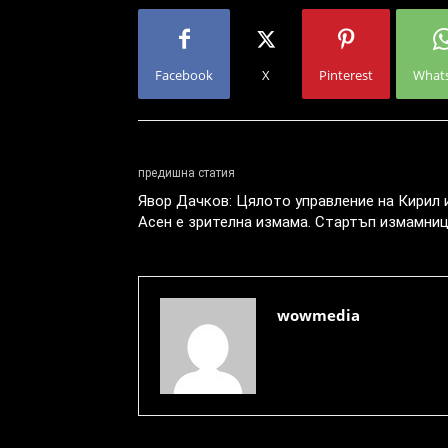
Facebook
X
Pinterest
What
предишна статия
Явор Дачков: Цялото управление на Кирил 
Асен е зрителна измама. Стартъп измамни
wowmedia