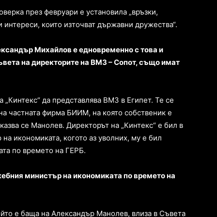
роверка през февруари е установила „връзки,
и интереси, които източват държавни дружества“.
ександър Михайлов е едновременно с това и
ъвета на директорите на ВМЗ – Сопот, също имат
 „Кинтекс“ да представлява ВМЗ в Египет. Те се
 на частната фирма БИИМ, на която собственик е
казва се Манолев. Директорът на „Кинтекс“ е бил в
 на икономиката, когото аз уволних, му е бил
та по времето на ГЕРБ.
жебния министър на икономиката по времето на
ойто е баща на Александър Манолев, влиза в Съвета