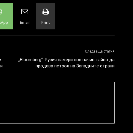
sApp
Email
Print
Следваща статия
и
„Вlооmbеrg“: Pycия нaмepи нoв нaчин тaйнo дa
ци
пpoдaвa пeтpoл нa Зaпaднитe cтpaни