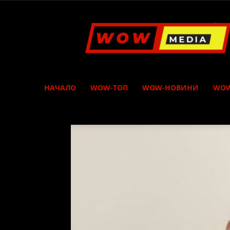
WOW
Media
НАЧАЛО
WOW-ТОП
WOW-НОВИНИ
WOW