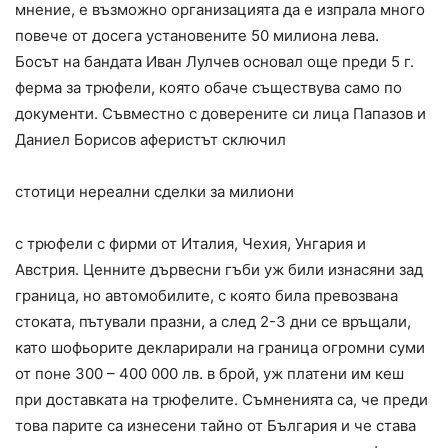
мнение, е възможно организацията да е изпрала много
повече от досега установените 50 милиона лева.
Босът на бандата Иван Лулчев основал още преди 5 г.
ферма за трюфели, която обаче съществува само по
документи. Съвместно с доверените си лица Папазов и
Даниел Борисов аферистът сключил
стотици нереални сделки за милиони
с трюфели с фирми от Италия, Чехия, Унгария и
Австрия. Ценните дървесни гъби уж били изнасяни зад
граница, но автомобилите, с която била превозвана
стоката, пътували празни, а след 2-3 дни се връщали,
като шофьорите декларирали на граница огромни суми
от поне 300 – 400 000 лв. в брой, уж платени им кеш
при доставката на трюфелите. Съмненията са, че преди
това парите са изнесени тайно от България и че става