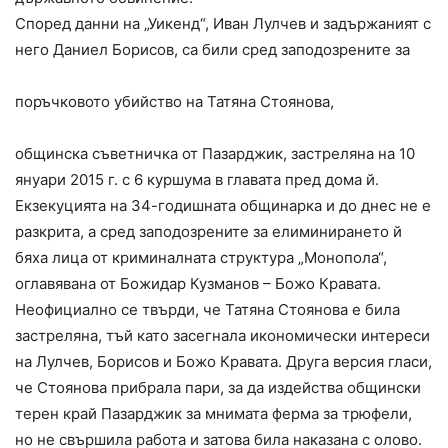
Според данни на „Уикенд“, Иван Лулчев и задържаният с
него Даниел Борисов, са били сред заподозрените за
поръчковото убийство на Татяна Стоянова,
общинска съветничка от Пазарджик, застреляна на 10
януари 2015 г. с 6 куршума в главата пред дома й.
Екзекуцията на 34-годишната общинарка и до днес не е
разкрита, а сред заподозрените за елиминирането й
бяха лица от криминалната структура „Монопола“,
оглавявана от Божидар Кузманов – Божо Кравата.
Неофициално се твърди, че Татяна Стоянова е била
застреляна, тъй като засегнала икономически интереси
на Лулчев, Борисов и Божо Кравата. Друга версия гласи,
че Стоянова прибрала пари, за да издейства общински
терен край Пазарджик за мнимата ферма за трюфели,
но не свършила работа и затова била наказана с олово.