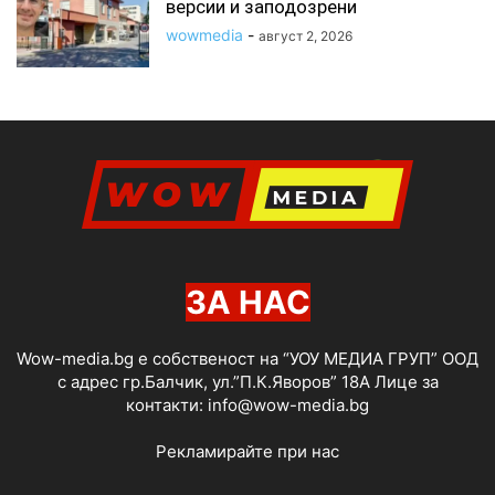
версии и заподозрени
wowmedia
-
август 2, 2026
ЗА НАС
Wow-media.bg е собственост на “УОУ МЕДИА ГРУП” ООД
с адрес гр.Балчик, ул.”П.К.Яворов” 18А Лице за
контакти:
info@wow-media.bg
Рекламирайте при нас