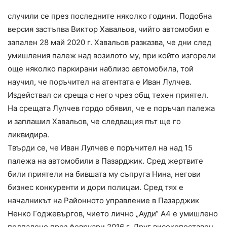
случили се през последните няколко години. Подобна
версия застъпва Виктор Хавальов, чийто автомобил е
запален 28 май 2020 г. Хавальов разказва, че дни след
умишления палеж над возилото му, при който изгорели
още няколко паркирани наблизо автомобила, той
научил, че поръчител на атентата е Иван Лулчев.
Издействал си среща с него чрез общ техен приятел.
На срещата Лулчев гордо обявил, че е поръчал палежа
и заплашил Хавальов, че следващия път ще го
ликвидира.
Твърди се, че Иван Лулчев е поръчител на над 15
палежа на автомобили в Пазарджик. Сред жертвите
били приятели на бившата му съпруга Нина, негови
бизнес конкуренти и дори полицаи. Сред тях е
началникът на Районното управление в Пазарджик
Ненко Годжевъргов, чието лично „Ауди“ А4 е умишлено
подпалено през февруари 2016 г. Друг високопоставен