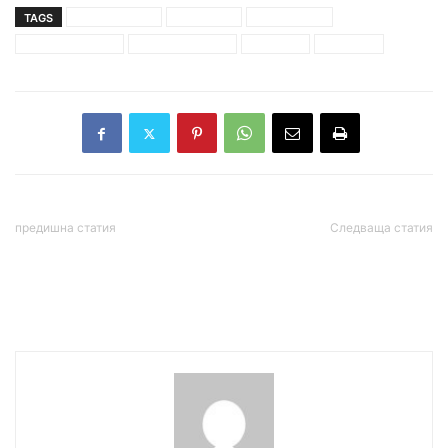
TAGS
Божо Кравата
екзекуция
Иван Лулчев
петко шотлеков
Татяна Стоянова
трюфели
убийство
предишна статия
Следваща статия
Гешев подхвана наши
„Алфа Рисърч“: ГЕРБ –
източвачи на банкомати в
23.4%, ПП – 17.7%, ако
Индия
изборите са сега