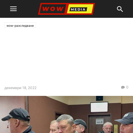
wow-разследване
Аферистите от Пазарджик
изпрали 50 млн. лв. от
търговия с трюфели,
замесени са в убийството на
общинарка
0
декември 18, 2022