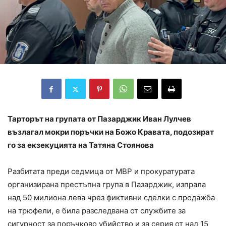
Тарторът на групата от Пазарджик Иван Лулчев
възлагал мокри поръчки на Божо Кравата, подозират
го за екзекуцията на Татяна Стоянова
Разбитата преди седмица от МВР и прокуратурата
организирана престъпна група в Пазарджик, изпрала
над 50 милиона лева чрез фиктивни сделки с продажба
на трюфели, е била разследвана от службите за
сигурност за поръчково убийство и за серия от над 15