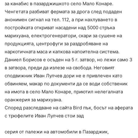
за канабис в пазарджишкото село Мало Конаре.
Ченгетата разбиват фермата за дрога след подаден
анонимен сигнал на тел. 112, а при нахлуването в
постройката откриват насадени над 5000 стръка
марихуана, електрогенератори, скари за сушене на
продукцията, центрофуги за раздробяване на
наркотичната маса и капкова напоителна система.
Даниел Борисов е осъден на 5 г. затвор, но лежи само 3
в затвора, преди да излезе на свобода. Неговият
сподвижник Иван Лулчев дори не е привлечен като
обвиняем, макар по документи да се води собственик
на имота в село Мало Конаре, приютил нелегалната
оранжерия за марихуана.
Според разследване на сайта Bird пък, босът на аферата
с трюфелите Иван Лулчев стои зад
серия от палежи на автомобили в Пазарджик,