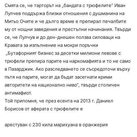
Смята се, че тарторът на „бандата с трюфелите“ Иван
Лулчев поддържа близки отношения с душманина на
Митьо Очите и че дълго време е препирал печалбите
му от нощни заведения и престъпни начинания. Твърди
се, че Лулчув и до ден-днешен ползва силоваци на
Кравата за изпълнение на мокри поръчки
„Бутафорният бизнес за десетки милиони левове с
трюфели препира парите на наркомафията и то не само
в Пазарджик. Ако разследването се съсредоточи върху
пътя на парите, могат да бъдат засегнати крими
авторитети на национално ниво“, твърди столичен
антимафиот.
Той припомня, че през есента на 2013 г. Даниел
Борисов от аферата с трюфелите е
арестуван с 230 кила марихуана в оранжерия