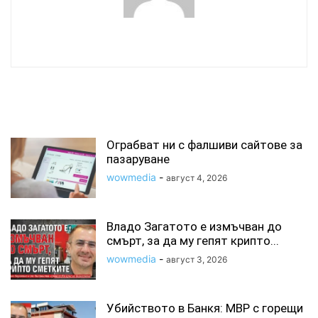
wowmedia
СВЪРЗАНИ СТАТИИ
Ограбват ни с фалшиви сайтове за
пазаруване
wowmedia
-
август 4, 2026
Владо Загатото е измъчван до
смърт, за да му гепят крипто...
wowmedia
-
август 3, 2026
Убийството в Банкя: МВР с горещи