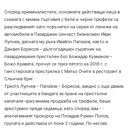
Според криминалистите, основните действащи лица в
схемата с мнима търговия с бели и черни трюфели са
разследваният като поръчител на серия от палежи на
автомобили в Пазарджик сенчест бизнесмен Иван
Лулчев, дясната му ръка Ивайло Папазов, както и
Данаил Борисов – дългогодишен съратник на
пазарджишкия престъпен бос Божидар Кузманов –
Божо Кравата, прочул се през лятото на 2016 г. с
гангстерската престрелка с Митьо Очите в ресторант в
Слънчев бряг.
Триото Лулчев – Папазов – Борисов, заедно с още двама
от участниците в бандата за пране на престъпни
капитали чрез мнима продажба на трюфели, беше
арестувано преди седмица, като според зам.-
апелативният прокурор на Пловдив Румен Попов,
групата е действала от поне 2 години. По негово