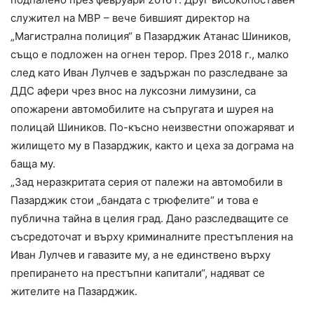
служител на МВР – вече бившият директор на
„Магистрална полиция“ в Пазарджик Атанас Шиников,
също е подложен на огнен терор. През 2018 г., малко
след като Иван Лулчев е задържан по разследване за
ДДС афери чрез внос на луксозни лимузини, са
опожарени автомобилите на съпругата и шурея на
полицай Шиников. По-късно неизвестни опожаряват и
жилището му в Пазарджик, както и цеха за дограма на
баща му.
„Зад неразкритата серия от палежи на автомобили в
Пазарджик стои „бандата с трюфелите“ и това е
публична тайна в целия град. Дано разследващите се
съсредоточат и върху криминалните престъпления на
Иван Лулчев и гавазите му, а не единствено върху
препирането на престъпни капитали“, надяват се
жителите на Пазарджик.