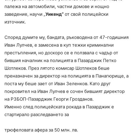
палежа на автомобили, частни домове и нощно
заведение, научи „
Уикенд“
от свой полицейски
източник.
Според думите му, бандата, ръководена от 47-годишния
Иван Лулчев, е замесена в куп тежки криминални
престъпления, но доскоро се е ползвала с чадър от
бившия началник на полицията в Пазарджик Петко
Шотлеков. През лятото комисар Шотлеков беше
преназначен за директор на полицията в Панагюрище, а
поста му беше зает от Иван Зеленков. Като друг
покровител на Иван Лулчев е сочен бившият директор
на РЗБОП-Пазарджик Георги Грозданов.
Именно след полицейската рокада в Пазарджик е
стартирало разследването за
трюфеловата афера за 50 млн. лв.