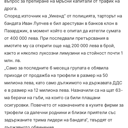
въпрос за препиране на мръсни капитали от трафик на
дрога.
Според източник на „Уикенд“ от полицията, тарторът на
бандата Иван Лулчев е бил арестуван в банков клон в
Пазарджик, в момент който е опитал да изтегли сумата
от 400 000 лева. При последвали претърсвания в
имотите му са открити още над 200 000 лева в брой,
както и няколко луксозни лимузини на стойност почти 1
млн. лв.
„Само за последните 6 месеца групата е обявила
приходи от продажба на трюфели в размер на 50
милиона лева, като само дължимото на държавата ДДС
е в размер на 12 милиона лева. Назначили са на щат 63-
ма берачи на гъби, на които са били плащани
осигуровки. Повечето от назначените в кухите фирми за
трюфели са далечни роднини и близки приятели със
задържаните трима лидери на бандата“, твърдят от
държавното обвинение.