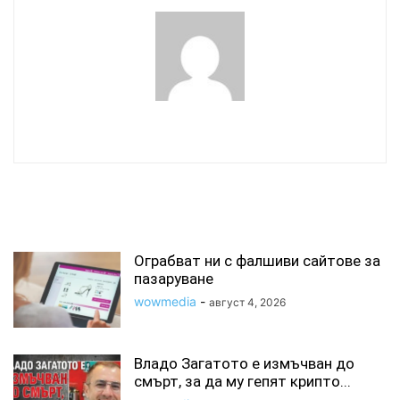
wowmedia
СВЪРЗАНИ СТАТИИ
Ограбват ни с фалшиви сайтове за
пазаруване
wowmedia
-
август 4, 2026
Владо Загатото е измъчван до
смърт, за да му гепят крипто...