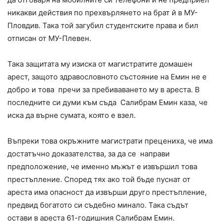
никакви действия по прехвърлянето на брат й в МУ-
Пловдив. Така той загубил студентските права и бил
отписан от МУ-Плевен.
Така защитата му изиска от магистратите домашен
арест, защото здравословното състояние на Емин не е
добро и това пречи за пребиваването му в ареста. В
последните си думи към съда Салибрам Емин каза, че
иска да върне сумата, която е взел.
Въпреки това окръжните магистрати прецениха, че има
достатъчно доказателства, за да се направи
предположение, че именно мъжът е извършил това
престъпление. Според тях ако той бъде пуснат от
ареста има опасност да извърши друго престъпление,
предвид богатото си съдебно минало. Така съдът
остави в ареста 61-годишния Салибрам Емин.