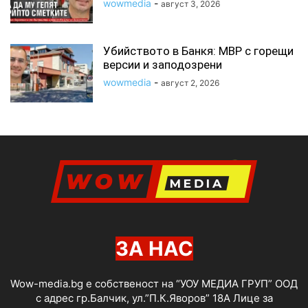
wowmedia
-
август 3, 2026
Убийството в Банкя: МВР с горещи
версии и заподозрени
wowmedia
-
август 2, 2026
ЗА НАС
Wow-media.bg е собственост на “УОУ МЕДИА ГРУП” ООД
с адрес гр.Балчик, ул.”П.К.Яворов” 18А Лице за