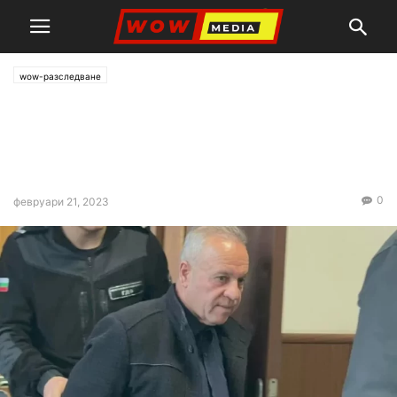
wow-разследване
Консула от Родопите
измъкна над 17 бона от
чуждестранна студентка
0
февруари 21, 2023