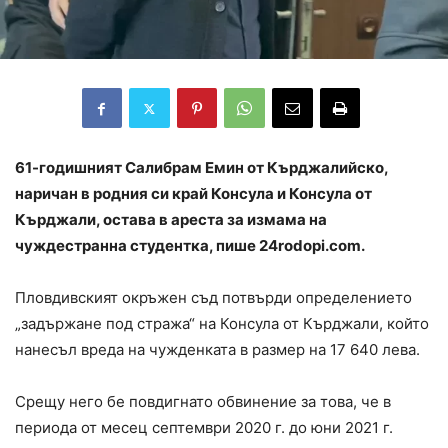
61-годишният Салибрам Емин от Кърджалийско,
наричан в родния си край Консула и Консула от
Кърджали, остава в ареста за измама на
чуждестранна студентка, пише 24rodopi.com.
Пловдивският окръжен съд потвърди определението
„задържане под стража“ на Консула от Кърджали, който
нанесъл вреда на чужденката в размер на 17 640 лева.
Срещу него бе повдигнато обвинение за това, че в
периода от месец септември 2020 г. до юни 2021 г.