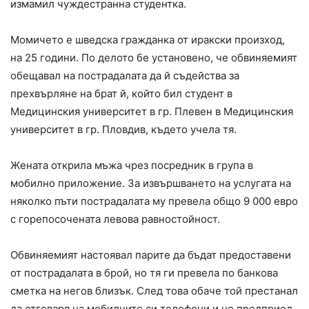
измамил чуждестранна студентка.
Момичето е шведска гражданка от иракски произход,
на 25 години. По делото бе установено, че обвиняемият
обещавал на пострадалата да й съдейства за
прехвърляне на брат й, който бил студент в
Медицинския университет в гр. Плевен в Медицинския
университет в гр. Пловдив, където учела тя.
Жената открила мъжа чрез посредник в група в
мобилно приложение. За извършването на услугата на
няколко пъти пострадалата му превела общо 9 000 евро
с горепосочената левова равностойност.
Обвиняемият настоявал парите да бъдат предоставени
от пострадалата в брой, но тя ги превела по банкова
сметка на негов близък. След това обаче той престанал
да отговаря на мобилните си телефони и не предприел