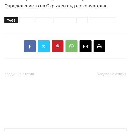
Определението на Окръжен съд е окончателно.
TAGS
арест
измама
студентка
съд
университет
предишна статия
Следваща статия
Aдминиcтpaциятa нa
Китай изрази „дълбоко
CAЩ възнaмepявa дa
безпокойство“ от
нaлoжи нoви cepиoзни
ескалацията на
caнĸции cпpямo Pycия
конфликта в Украйна и
призова да се „насърчава
диалогът“