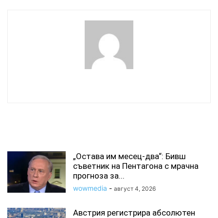
wowmedia
СВЪРЗАНИ СТАТИИ
„Остава им месец-два“: Бивш
съветник на Пентагона с мрачна
прогноза за...
wowmedia
-
август 4, 2026
Австрия регистрира абсолютен