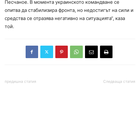
Песчаное. В момента украинското командване се
опитва да стабилизира фронта, но недостигът на сили и
средства се отразява негативно на ситуацията“, каза
той.
предишна статия
Следваща статия
Путин: Тази нощ ВСУ
Излязоха наяве грешки
опита да нанесе удар по
на екипажа на
Курската АЕЦ
потъналата суперяхта, на
която загинаха
милиардерът Майк Линч
и шефът на „Морган
Стенли“