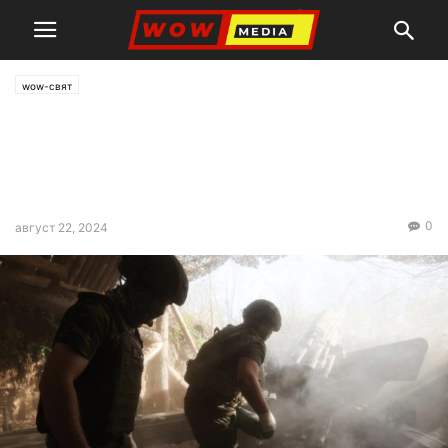
wow-свят
Руските сили пробиха
отбранителната линия на
ВСУ край Купянск
0
август 22, 2024