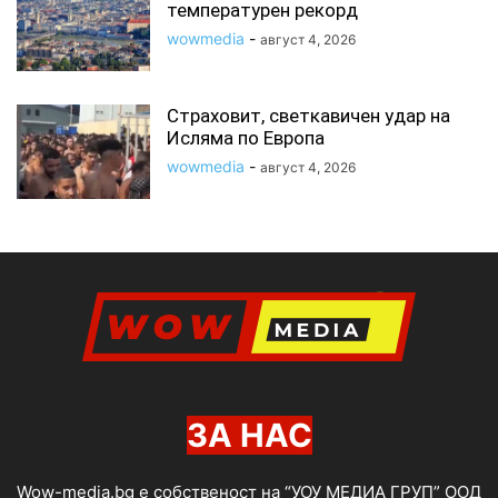
температурен рекорд
wowmedia
-
август 4, 2026
Страховит, светкавичен удар на
Исляма по Европа
wowmedia
-
август 4, 2026
ЗА НАС
Wow-media.bg е собственост на “УОУ МЕДИА ГРУП” ООД