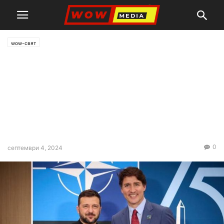
wow-свят
Зеленски поиска от Трюдо
да лобира пред западните
партньори да разрешат на
Украйна да нанася удари
дълбоко в Русия
0
септември 4, 2024