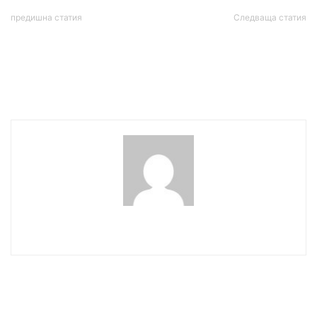
предишна статия
Следваща статия
Контузия попречи на
Продадоха над 3000
Григор Димитров да
билета за първото
доиграе мача с Франсис
домакинство на България
Тиафо
в Лигата на нациите
wowmedia
СВЪРЗАНИ СТАТИИ