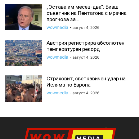
„Остава им месец-два“: Бивш
съветник на Пентагона с мрачна
прогноза за...
wowmedia
-
август 4, 2026
Австрия регистрира абсолютен
температурен рекорд
wowmedia
-
август 4, 2026
Страховит, светкавичен удар на
Исляма по Европа
wowmedia
-
август 4, 2026