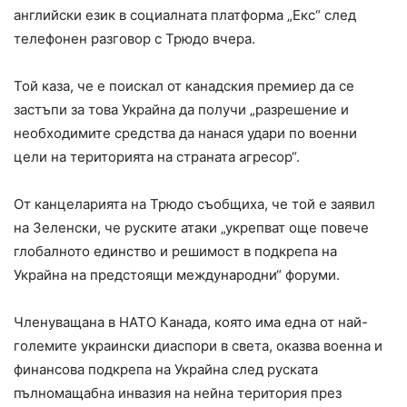
английски език в социалната платформа „Екс“ след
телефонен разговор с Трюдо вчера.
Той каза, че е поискал от канадския премиер да се
застъпи за това Украйна да получи „разрешение и
необходимите средства да нанася удари по военни
цели на територията на страната агресор“.
От канцеларията на Трюдо съобщиха, че той е заявил
на Зеленски, че руските атаки „укрепват още повече
глобалното единство и решимост в подкрепа на
Украйна на предстоящи международни“ форуми.
Членуващана в НАТО Канада, която има една от най-
големите украински диаспори в света, оказва военна и
финансова подкрепа на Украйна след руската
пълномащабна инвазия на нейна територия през